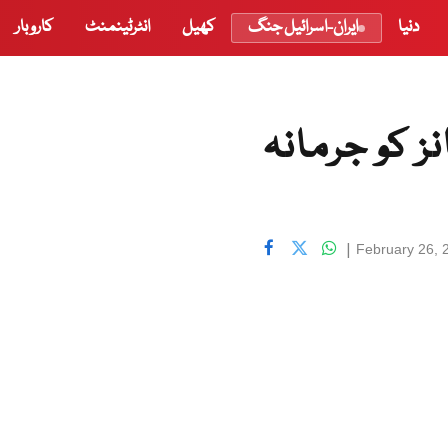
دنیا
ایران-اسرائیل جنگ
کھیل
انٹرٹینمنٹ
کاروبار
ز کو جرمانہ
|
February 26, 