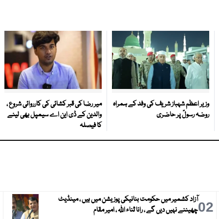
وزیر اعظم شہباز شریف کی وفد کے ہمراہ
میر رضا کی قبر کشائی کی کارروائی شروع ،
روضہ رسولؐ پر حاضری
والدین کے ڈی این اے سیمپل بھی لینے
کا فیصلہ
آزاد کشمیر میں حکومت بنانیکی پوزیشن میں ہیں ، مینڈیٹ
3
02
چھیننے نہیں دیں گے ، رانا ثناء اللہ ، امیر مقام