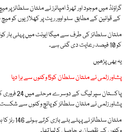
کے قوانین کے مطابق سلو اوور ریٹ پر کھلاڑیوں کو میچ فیس کی 20 فیصد فیس ادا ک
ملتان سلطانز کی طرف سے میگا ایونٹ میں پہلی بار ک
کو 10 فیصد رعایت دی گئی ہے۔
یہ بھی پڑھیں
پشاور زلمی نے ملتان سلطان کو5 وکٹوں سے ہرا دیا
پاکستان سپر لیگ کے دوسرے مرحلے میں 24 فروری کو ملتان سلطانز اور زلمی کی ٹیمیں آمنے سامنے آئی تھیں۔
پشاور زلمی نے ملتان سلطانز کو پانچ وکٹوں سے شکست
وکٹوں کے نقصان پر حاصل کرلیا تھا۔