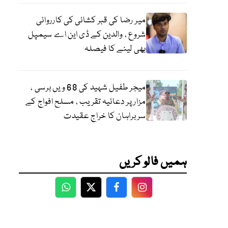
میر رضا کی قبر کشائی کی کارروائی
شروع ، والدین کے ڈی این اے سیمپل
بھی لینے کا فیصلہ
میجر طفیل شہید کی 68 ویں برسی ،
مزار پر دعائیہ تقریب ، مسلح افواج کے
سربراہان کا خراج عقیدت
ہمیں فالو کریں
WhatsApp
Twitter
Facebook
Facebook