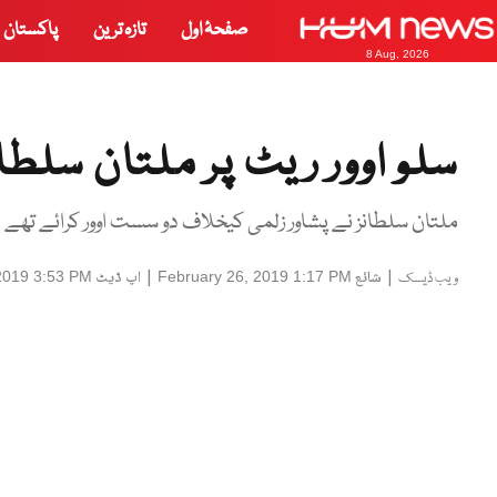
صفحۂ اول
تازہ ترین
پاکستان
8 Aug, 2026
سلو اوور ریٹ پر ملتان سلطان
ملتان سلطانز نے پشاور زلمی کیخلاف دو سست اوور کرائے تھے
|
شائع
|
اپ ڈیٹ
2019 3:53 PM
February 26, 2019 1:17 PM
ویب ڈیسک