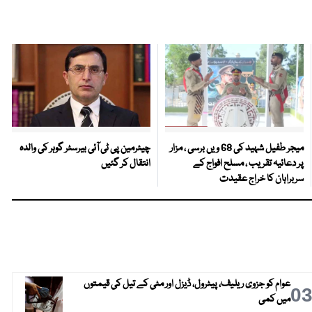
میجر طفیل شہید کی 68 ویں برسی ، مزار
چیئرمین پی ٹی آئی بیرسٹر گوہر کی والدہ
پر دعائیہ تقریب ، مسلح افواج کے
انتقال کر گئیں
سربراہان کا خراج عقیدت
عوام کو جزوی ریلیف، پیٹرول، ڈیزل اور مٹی کے تیل کی قیمتوں
0
میں کمی