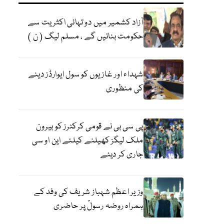
آزاد کشمیر میں دو تہائی اکثریت سے
حکومت بنائیں گے ، مسلم لیگ ( ن )
شہداء اور غازیوں کو سول ایوارڈز دینے
کی منظوری
پی سی بی نے قومی کرکٹرز کو بیرون
ملک لیگز کھیلنے کیلئے این او سی
جاری کر دیئے
وزیر اعظم شہباز شریف کی وفد کے
ہمراہ روضہ رسولؐ پر حاضری