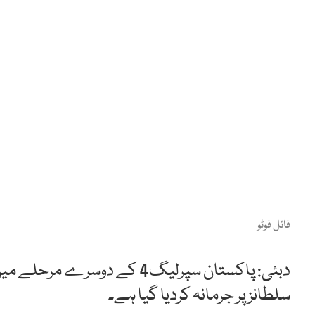
فائل فوٹو
سلطانز پر جرمانہ کردیا گیا ہے۔