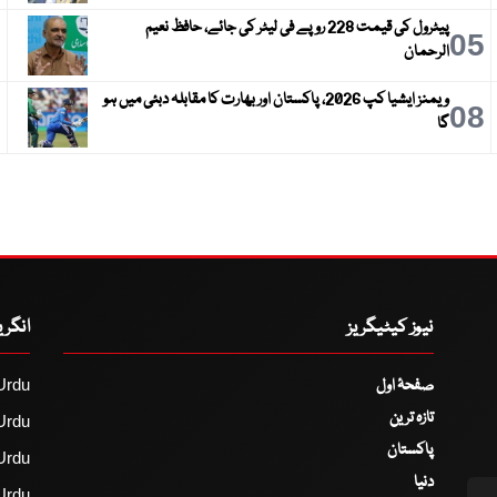
پیٹرول کی قیمت 228 روپے فی لیٹر کی جائے، حافظ نعیم
6
05
الرحمان
ویمنز ایشیا کپ 2026، پاکستان اور بھارت کا مقابلہ دبئی میں ہو
9
08
گا
نیوز کیٹیگریز
انگر
صفحۂ اول
Urdu
تازہ ترین
Urdu
پاکستان
Urdu
دنیا
Urdu