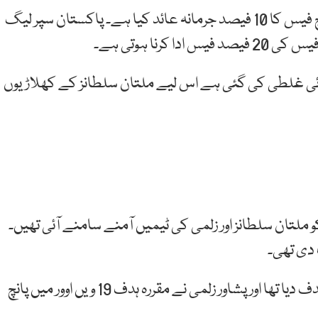
گراؤنڈ میں موجود اور تھرڈ امپائرز نے ملتان سلطانز پر میچ فیس کا 10 فیصد جرمانہ عائد کیا ہے۔ پاکستان سپر لیگ
رنا ہوتی ہے۔
وئی غلطی کی گئی ہے اس لیے ملتان سلطانز کے کھلاڑیوں
 دی تھی۔
ملتان سلطانز نے پہلے بلے بازی کرتے ہوئے 146 رنز کا ہدف دیا تھا اور پشاور زلمی نے مقررہ ہدف 19 ویں اوور میں پانچ