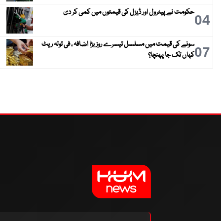
حکومت نے پیٹرول اور ڈیزل کی قیمتوں میں کمی کر دی
04
سونے کی قیمت میں مسلسل تیسرے روز بڑا اضافہ ، فی تولہ ریٹ
07
کہاں تک جا پہنچا؟