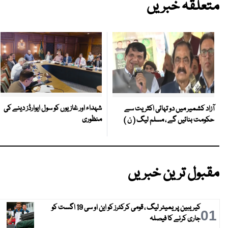
متعلقہ خبریں
شہداء اور غازیوں کو سول ایوارڈز دینے کی
آزاد کشمیر میں دو تہائی اکثریت سے
منظوری
حکومت بنائیں گے ، مسلم لیگ ( ن )
مقبول ترین خبریں
کیریبین پریمیئر لیگ ، قومی کرکٹرز کو این او سی 19 اگست کو
01
جاری کرنے کا فیصلہ