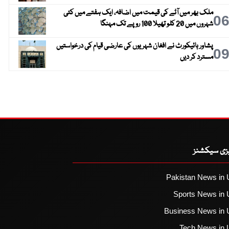
ملک بھر میں آٹے کی قیمت میں اضافہ، ایک ہفتے میں کئی
0
شہروں میں 20 کلو تھیلا 100 روپے تک مہنگا
پشاور ہائیکورٹ نے افغان شہریوں کی عارضی قیام کی درخواستیں
0
مسترد کر دیں
یزی سیکشنز
Pakistan News in 
Sports News in 
Business News in 
Tech News in 