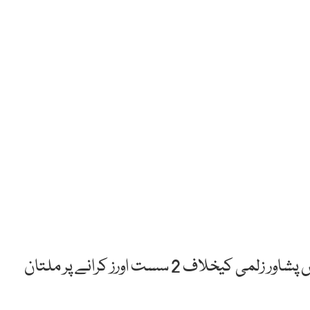
دبئی: پاکستان سپرلیگ4 کے دوسرے مرحلے میں پشاور زلمی کیخلاف 2 سست اورز کرانے پر ملتان