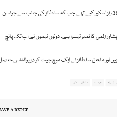
زلمی کی جانب سے امام الحق نے 52 اور ڈیویڈ مالان نے 38 رنز اسکور کیے تھے جب کہ سلطانز کی جانب سے جونسن
پشاور زلمی کا نمبر تیسرا ہے۔ دونوں ٹیموں نے اب تک پانچ
 6 پوائنٹس حاصل کیے ہیں اور ملتان سلطانز نے ایک میچ جیت کر دو پوائنٹس حاصل
 ایل 4
جرمانہ
ملتان سلطان
EAVE A REPLY