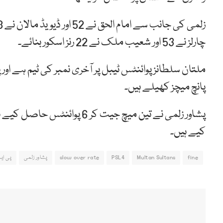
چارلز نے 53 اور شعیب ملک نے 22 رنز اسکور بنائے۔
ملتان سلطانز پوائنٹس ٹیبل پر آخری نمبر کی ٹیم ہے اور 
پانچ میچز کھیلے ہیں۔
پشاور زلمی نے تین میچ جیت کر
کیے ہیں۔
fine
Multan Sultans
PSL4
slow over rate
پشاور زلمی
پی ایس