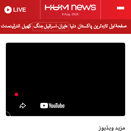
LIVE
6 Aug, 2026
صفحۂ اول
تازہ ترین
پاکستان
دنیا
ایران-اسرائیل جنگ
کھیل
انٹرٹینمنٹ
مزید ویڈیوز