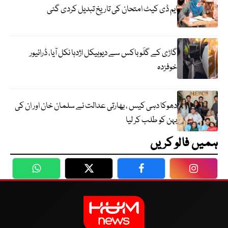
ایم ڈی کیٹ امتحان کی تاریخ تبدیل کردی گئی
گاڑی کے گلَو باکس سے دیوہیکل اژدہا نکل آیا، ڈرائیور
خوفزدہ
دھوکا دہی کیس ، بھارتی عدالت نے سلمان خان اور ان کی
بہن کو طلب کر لیا
ہمیں فالو کریں
WhatsApp
Twitter
Facebook
Faceboo