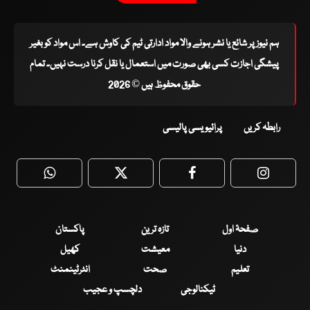
ہم نیوز پر شائع یا نشر ہونے والا مواد ادارتی ٹیم کی کاوش ہے۔ اس مواد کو بغیر
پیشگی اجازت کسی بھی صورت میں استعمال یا نقل کرنا درست نہیں۔ تمام
حقوق محفوظ ہیں © 2026
رابطہ کریں
پرائیویسی پالیسی
WhatsApp
Twitter
Facebook
Faceboo
صفحۂ اول
تازہ ترین
پاکستان
دنیا
معیشت
کھیل
تعلیم
صحت
انٹرٹینمنٹ
ٹیکنالوجی
دلچسپ و عجیب