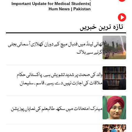
Important Update for Medical Students|
Hum News | Pakistan
تازہ ترین خبریں
تھائی لینڈ میں فٹبال میچ کے دوران کھلاڑی آسمانی بجلی
گرنے سے ہلاک
والد کی صحت پر شدید تشویش ہے، پاکستانی حکام
ملاقات کی اجازت نہیں دے رہے ، قاسم ، سلیمان
میٹرک امتحانات میں سکھ طالبعلم کی نمایاں پوزیشن