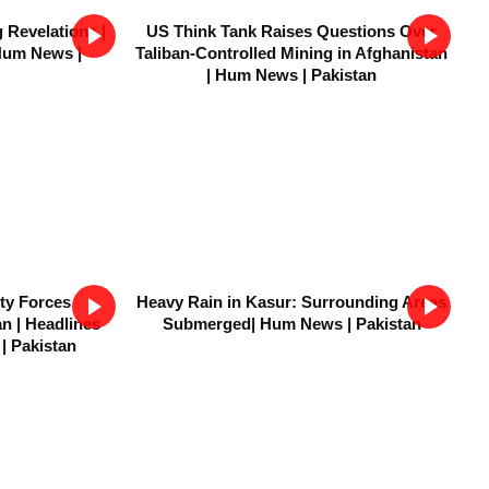
 Revelations |
US Think Tank Raises Questions Over
Hum News |
Taliban-Controlled Mining in Afghanistan
| Hum News | Pakistan
ty Forces
Heavy Rain in Kasur: Surrounding Areas
n | Headlines
Submerged| Hum News | Pakistan
| Pakistan