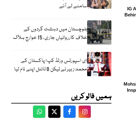
سامنے لے آئے
IG 
Behin
بلوچستان میں دہشت گردوں کے
خلاف کارروائیاں جاری، 15 خوارج ہلاک
ای اسپورٹس ورلڈ کپ؛ پاکستان کے
محمد زبیر نے ٹیکن 8 ٹائٹل اپنے نام لیا
Mohsi
Insp
ہمیں فالو کریں
WhatsApp
Twitter
Facebook
Facebook