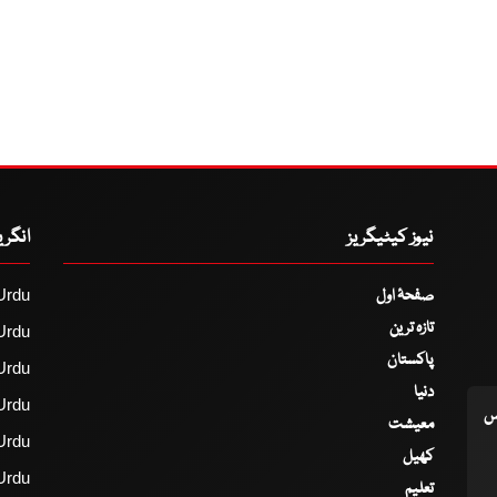
نیوز کیٹیگریز
انگر
صفحۂ اول
Urdu
تازہ ترین
Urdu
پاکستان
Urdu
دنیا
Urdu
اس
معیشت
Urdu
کھیل
Urdu
تعلیم