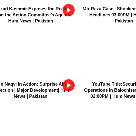
Azad Kashmir Exposes the Reality
Mir Raza Case | Shocking
d the Action Committee’s Agenda|
Headlines 03:00PM | 
Hum News | Pakistan
Pakistan
n Naqvi in Action: Surprise Airport
YouTube Title:Securi
ection | Major Development| Hum
Operations in Balochista
News | Pakistan
02:00PM | Hum News 