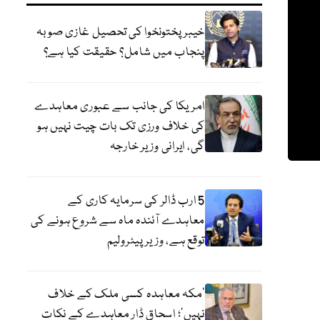
خیبر پختونخوا کی تحصیل غازی صوبہ
پنجاب میں شامل؟ حقیقت کیا ہے؟
امریکا کی جانب سے عبوری معاہدے
کی خلاف ورزی تک بات چیت نہیں ہو
گی، ایرانی وزیر خارجہ
5 ارب ڈالر کی سرمایہ کاری کے
معاہدے آئندہ ماہ سے شروع ہونے کی
توقع ہے، وزیر پیٹرولیم
‘مکہ معاہدہ کسی ملک کے خلاف
نہیں’؛ اسحاق ڈار معاہدے کے نکات