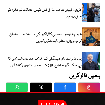
گروپ کیپٹن عاصم طارق قتل کیس، عدالت نے ملزم کو
جیل بھیج دیا
خیبرپختونخوا اسمبلی کا اراکین کی مراعات سے متعلق
ترمیمی بل منظور، اہم شقیں تبدیل
پیٹرولیم لیوی اور مہنگائی کے خلاف جماعت اسلامی کا
آج ملک گیر احتجاج، 510 شاہراہوں پر دھرنوں کا اعلان
ہمیں فالو کریں
WhatsApp
Twitter
Facebook
Faceboo