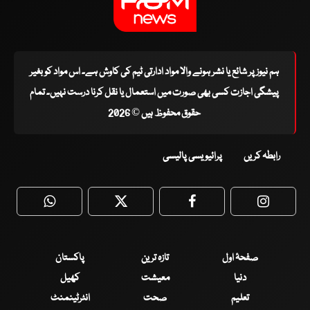
ہم نیوز پر شائع یا نشر ہونے والا مواد ادارتی ٹیم کی کاوش ہے۔ اس مواد کو بغیر
پیشگی اجازت کسی بھی صورت میں استعمال یا نقل کرنا درست نہیں۔ تمام
حقوق محفوظ ہیں © 2026
رابطہ کریں
پرائیویسی پالیسی
WhatsApp
Twitter
Facebook
Faceboo
صفحۂ اول
تازہ ترین
پاکستان
دنیا
معیشت
کھیل
تعلیم
صحت
انٹرٹینمنٹ