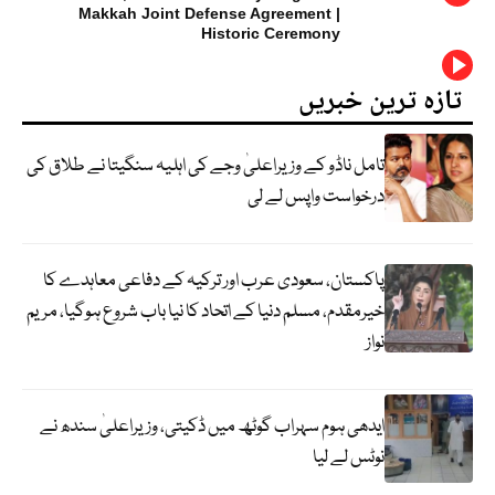
Makkah Joint Defense Agreement |
Historic Ceremony
تازہ ترین خبریں
تامل ناڈو کے وزیراعلیٰ وجے کی اہلیہ سنگیتا نے طلاق کی
درخواست واپس لے لی
پاکستان، سعودی عرب اور ترکیہ کے دفاعی معاہدے کا
خیرمقدم، مسلم دنیا کے اتحاد کا نیا باب شروع ہوگیا، مریم
نواز
ایدھی ہوم سہراب گوٹھ میں ڈکیتی، وزیراعلیٰ سندھ نے
نوٹس لے لیا