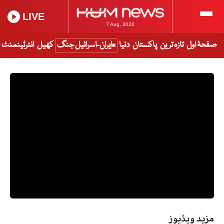
LIVE
7 Aug, 2026
صفحۂ اول
تازہ ترین
پاکستان
دنیا
ایران-اسرائیل جنگ
کھیل
انٹرٹینمنٹ
مزید ویڈیوز