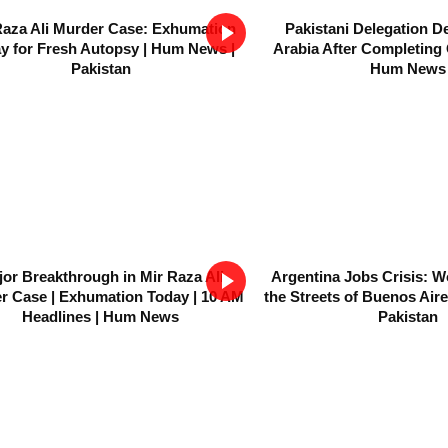
Raza Ali Murder Case: Exhumation
Pakistani Delegation D
y for Fresh Autopsy | Hum News |
Arabia After Completing Of
Pakistan
Hum News
or Breakthrough in Mir Raza Ali
Argentina Jobs Crisis: W
r Case | Exhumation Today | 10 AM
the Streets of Buenos Air
Headlines | Hum News
Pakistan