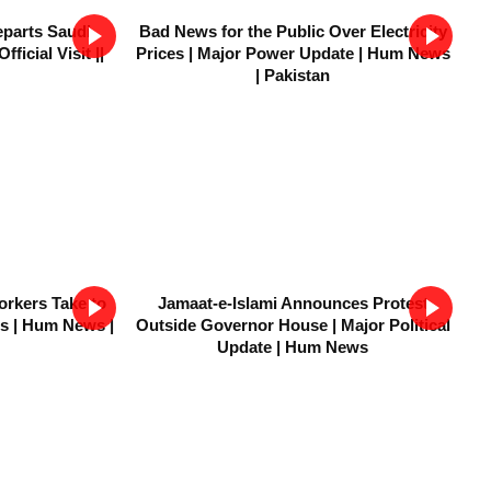
eparts Saudi
Bad News for the Public Over Electricity
ficial Visit ||
Prices | Major Power Update | Hum News
| Pakistan
orkers Take to
Jamaat-e-Islami Announces Protest
es | Hum News |
Outside Governor House | Major Political
Update | Hum News