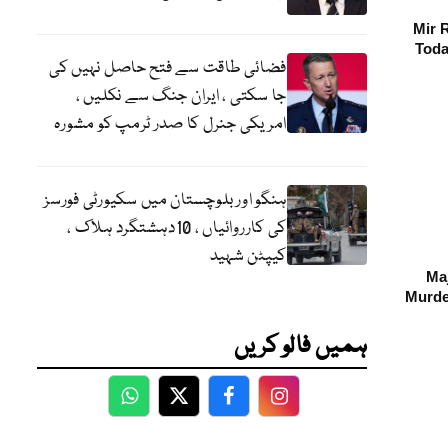
Mir 
Toda
فضائی طاقت سے فتح حاصل نہیں کی
جا سکتی ، ایران جنگ سے نکلیں ،
امریکی جنرل کا صدر ٹرمپ کو مشورہ
ہنگو اور بلوچستان میں سکیورٹی فورسز
کی کارروائیاں ، 10دہشتگرد ہلاک ،
کیپٹن شہید
Maj
Murde
ہمیں فالو کریں
WhatsApp
Twitter
Facebook
Facebook