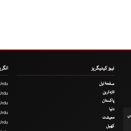
نیوز کیٹیگریز
انگر
صفحۂ اول
Urdu
تازہ ترین
Urdu
پاکستان
Urdu
دنیا
Urdu
اس
معیشت
Urdu
کھیل