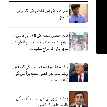
میر رضا کی قبر کشائی کی کارروائی
شروع
میجر طفیل شہید کی 68 ویں برسی ،
مزار پر دعائیہ تقریب ، مسلح افواج کے
سربراہان کا خراج عقیدت
ایران جنگ جلد ختم ، تیل کی قیمتیں
پہلے سے بھی نچلی سطح پر آئیں گی ،
ڈونلڈ ٹرمپ
چیئرمین پی ٹی آئی بیرسٹر گوہر کی
والدہ انتقال کر گئیں