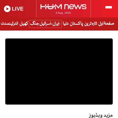
LIVE
6 Aug, 2026
صفحۂ اول
تازہ ترین
پاکستان
دنیا
ایران-اسرائیل جنگ
کھیل
انٹرٹینمنٹ
مزید ویڈیوز