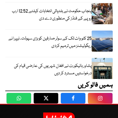
پنجاب حکومت نے بلدیاتی انتخابات کیلئے 12.52 ارب
روپے کے فنڈز کی منظوری دے دی
25 کلو واٹ تک کے سولر صارفین کو بڑی سہولت، نیپرا نے
ریگولیشنز میں ترمیم کردی
پشاور ہائیکورٹ نے افغان شہریوں کی عارضی قیام کی
درخواستیں مسترد کر دیں
ہمیں فالو کریں
WhatsApp
Twitter
Facebook
Faceboo