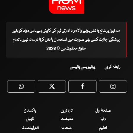
ہم نیوز پر شائع یا نشر ہونے والا مواد ادارتی ٹیم کی کاوش ہے۔ اس مواد کو بغیر
پیشگی اجازت کسی بھی صورت میں استعمال یا نقل کرنا درست نہیں۔ تمام
حقوق محفوظ ہیں © 2026
رابطہ کریں
پرائیویسی پالیسی
WhatsApp
Twitter
Facebook
Faceboo
صفحۂ اول
تازہ ترین
پاکستان
دنیا
معیشت
کھیل
تعلیم
صحت
انٹرٹینمنٹ