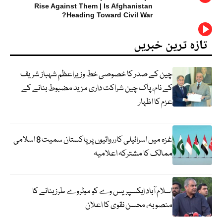
Rise Against Them | Is Afghanistan
Heading Toward Civil War?
تازہ ترین خبریں
چین کے صدر کا خصوصی خط وزیراعظم شہباز شریف
کے نام، پاک چین شراکت داری مزید مضبوط بنانے کے
عزم کا اظہار
غزہ میں اسرائیلی کارروائیوں پر پاکستان سمیت 8 اسلامی
ممالک کا مشترکہ اعلامیہ
اسلام آباد ایکسپریس وے کو موٹروے طرز بنانے کا
منصوبہ، محسن نقوی کا اعلان