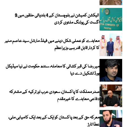
الیکشن کمیشن نے بلوچستان کے 4 بلدیاتی حلقوں میں 9
اگست کی پولنگ ملتوی کردی
معاہدے کو عملی شکل دینے میں فیلڈ مارشل سید عاصم منیر
کا کردار قابل قدر ہے، وزیراعظم
میر رضا کی قبر کشائی کا معاملہ، سندھ حکومت نے نیا میڈیکل
بورڈ تشکیل دے دیا
صدر مملکت کا پاکستان، سعودی عرب اور ترکیہ کے مشترکہ
دفاعی معاہدے کا خیرمقدم
معرکہ حق کے بعد پاکستان کو ایک کے بعد ایک کامیابی ملی،
عطا تارڑ