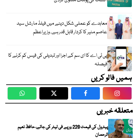
اگست کی پولنگ ملتوی کردی
معاہدے کو عملی شکل دینے میں فیلڈ مارشل سید
عاصم منیر کا کردار قابل قدر ہے، وزیراعظم
پی ٹی اے کا ای سم کے اجرا اور تبدیلی کی فیس کم کرنے کا
فیصلہ
ہمیں فالو کریں
WhatsApp
Twitter
Facebook
Faceboo
متعلقہ خبریں
پیٹرول کی قیمت 228 روپے فی لیٹر کی جائے، حافظ نعیم
الرحمان