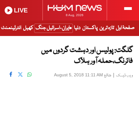
LIVE
8 Aug, 2026
صفحۂ اول
تازہ ترین
پاکستان
دنیا
ایران-اسرائیل جنگ
کھیل
انٹرٹینمنٹ
گلگت: پولیس اور دہشت گردوں میں
فائرنگ،حملہ آور ہلاک
|
شائع
August 5, 2018 11:11 AM
ویب ڈیسک