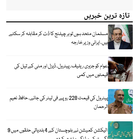
تازہ ترین خبریں
مسلمان متحد ہوں تو ہر چیلنج کا ڈٹ کر مقابلہ کر سکتے
ہیں، ایرانی وزیر خارجہ
عوام کو جزوی ریلیف، پیٹرول، ڈیزل اور مٹی کے تیل کی
قیمتوں میں کمی
پیٹرول کی قیمت 228 روپے فی لیٹر کی جائے، حافظ نعیم
الرحمان
الیکشن کمیشن نے بلوچستان کے 4 بلدیاتی حلقوں میں 9