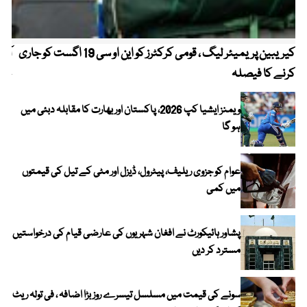
کیریبین پریمیئر لیگ ، قومی کرکٹرز کو این او سی 19 اگست کو جاری
آز
کرنے کا فیصلہ
چھی
ویمنز ایشیا کپ 2026، پاکستان اور بھارت کا مقابلہ دبئی میں
ہو گا
عوام کو جزوی ریلیف، پیٹرول، ڈیزل اور مٹی کے تیل کی قیمتوں
میں کمی
پشاور ہائیکورٹ نے افغان شہریوں کی عارضی قیام کی درخواستیں
مسترد کر دیں
سونے کی قیمت میں مسلسل تیسرے روز بڑا اضافہ ، فی تولہ ریٹ