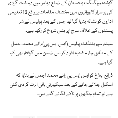
گزشتہ روزگلگت بلتستان کے ضلع دیامر میں دہشت گردی
کی پراسرار کارروائیوں میں مختلف مقامات پر واقع 13 تعلیمی
اداروں کو نشانہ بنایا گیا تھا جس کے بعد پولیس نے شر
پسندوں کے خلاف سرچ آپریشن شروع کر رکھا ہے۔
سینئر سپریٹنڈنٹ پولیس (ایس ایس پی) رائے محمد اجمل
کے مطابق چار مشتبہ افراد کو اس ضمن میں گرفتار بھی کیا
گیا ہے۔
ذرائع ابلاغ کو ایس ایس پی رائے محمد اجمل نے بتایا کہ
اسکول جلائے جانے کے بعد سیکیورٹی ہائی الرٹ کر دی گئی
ہے اور تمام جگہوں پر ناکے لگائے گئے ہیں۔