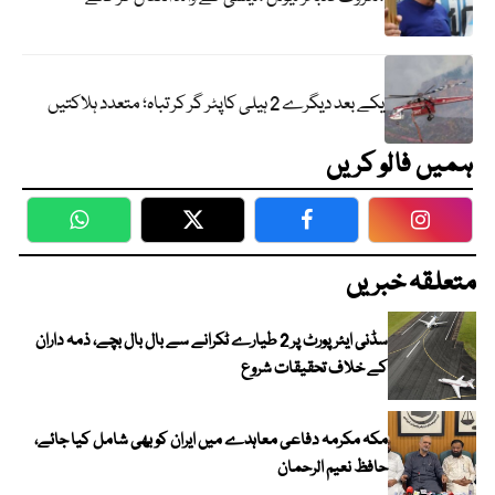
یکے بعد دیگرے 2 ہیلی کاپٹر گر کر تباہ؛ متعدد ہلاکتیں
ہمیں فالو کریں
WhatsApp
Twitter
Facebook
Faceboo
متعلقہ خبریں
سڈنی ایئرپورٹ پر 2 طیارے ٹکرانے سے بال بال بچے، ذمہ داران
کے خلاف تحقیقات شروع
مکہ مکرمہ دفاعی معاہدے میں ایران کو بھی شامل کیا جائے،
حافظ نعیم الرحمان