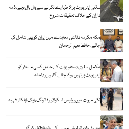
سڈنی ایئرپورٹ پر 2 طیارے ٹکرانے سے بال بال بچے، ذمہ
داران کے خلاف تحقیقات شروع
مکہ مکرمہ دفاعی معاہدے میں ایران کو بھی شامل کیا
جائے، حافظ نعیم الرحمان
مکمل سفری دستاویزات کے حامل کسی مسافر کو
ایئرپورٹ پر نہیں روکا جائے گا، وزیر داخلہ
لکی مروت میں پولیس اسکواڈ پر فائرنگ، ایک اہلکار شہید
معروف فٹبالر لیونل میسی کے والد انتقال کر گئے