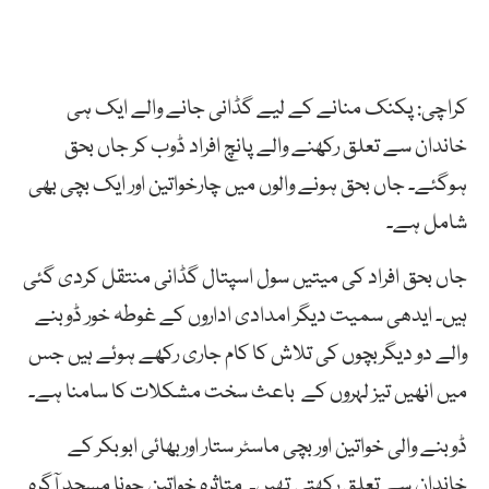
کراچی: پکنک منانے کے لیے گڈانی جانے والے ایک ہی
خاندان سے تعلق رکھنے والے پانچ افراد ڈوب کر جاں بحق
ہوگئے۔ جاں بحق ہونے والوں میں چارخواتین اور ایک بچی بھی
شامل ہے۔
جاں بحق افراد کی میتیں سول اسپتال گڈانی منتقل کردی گئی
ہیں۔ ایدھی سمیت دیگر امدادی اداروں کے غوطہ خور ڈوبنے
والے دو دیگربچوں کی تلاش کا کام جاری رکھے ہوئے ہیں جس
میں انھیں تیز لہروں کے باعث سخت مشکلات کا سامنا ہے۔
ڈوبنے والی خواتین اور بچی ماسٹر ستار اوربھائی ابوبکر کے
خاندان سے تعلق رکھتی تھیں۔ متاثرہ خواتین جونا مسجد آگرہ