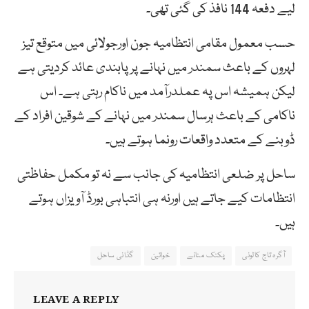
لیے دفعہ 144 نافذ کی گئی تھی۔
حسب معمول مقامی انتظامیہ جون اورجولائی میں متوقع تیز
لہروں کے باعث سمندر میں نہانے پر پابندی عائد کردیتی ہے
لیکن ہمیشہ اس پہ عملدرآمد میں ناکام رہتی ہے۔ اس
ناکامی کے باعث ہرسال سمندر میں نہانے کے شوقین افراد کے
ڈوبنے کے متعدد واقعات رونما ہوتے ہیں۔
ساحل پر ضلعی انتظامیہ کی جانب سے نہ تو مکمل حفاظتی
انتظامات کیے جاتے ہیں اورنہ ہی انتباہی بورڈ آویزاں ہوتے
ہیں۔
آگرہ تاج کالونی
پکنک منانے
خواتین
گڈانی ساحل
LEAVE A REPLY