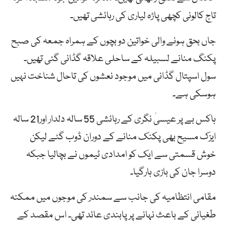
تاج کالونی کچھی پاڑہ لیاری کی رہائشی تھیں۔
جاں بحق ہونے والی خواتین دو بچوں کے ہمراہ جمعہ کی صبح
پکنگ منانے لسبیلہ کے ساحلی علاقہ گڈانی گئی تھیں۔
سول اسپتال گڈانی میں موجود نعشوں کی تاحال شناخت نہیں
ہوسکی ہے۔
ہاکس بے پر عیسیٰ نگری کے رہائشی 55 سالہ دلدار اور21 سالہ
ایزک مسیح بھی پکنک منانے کے دوران ڈوب گئے لیکن
خوش قسمتی سے ایک کو امدادی ٹیموں نے بچالیا جبکہ
دوسرا جان کی بازی ہارگیا۔
مقامی انتظامیہ کی جانب سے سمندر کی موجوں میں ممکنہ
طغیانی کے باعث نہانے پر پابندی عائد تھی۔ اس مقصد کے