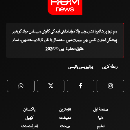
ہم نیوز پر شائع یا نشر ہونے والا مواد ادارتی ٹیم کی کاوش ہے۔ اس مواد کو بغیر
پیشگی اجازت کسی بھی صورت میں استعمال یا نقل کرنا درست نہیں۔ تمام
حقوق محفوظ ہیں © 2026
رابطہ کریں
پرائیویسی پالیسی
WhatsApp
Twitter
Facebook
Faceboo
صفحۂ اول
تازہ ترین
پاکستان
دنیا
معیشت
کھیل
تعلیم
صحت
انٹرٹینمنٹ