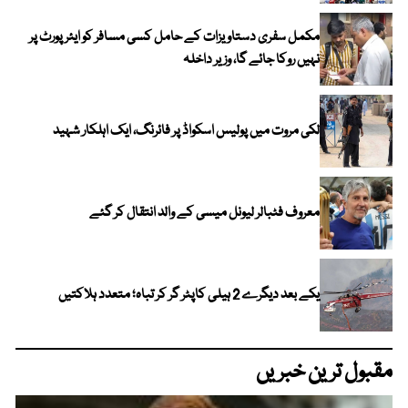
مکمل سفری دستاویزات کے حامل کسی مسافر کو ایئرپورٹ پر
نہیں روکا جائے گا، وزیر داخلہ
لکی مروت میں پولیس اسکواڈ پر فائرنگ، ایک اہلکار شہید
معروف فٹبالر لیونل میسی کے والد انتقال کر گئے
یکے بعد دیگرے 2 ہیلی کاپٹر گر کر تباہ؛ متعدد ہلاکتیں
مقبول ترین خبریں