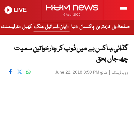
LIVE
9 Aug, 2026
صفحۂ اول
تازہ ترین
پاکستان
دنیا
ایران-اسرائیل جنگ
کھیل
انٹرٹینمنٹ
گڈانی،ہاکس بے میں ڈوب کر چارخواتین سمیت
چھ جاں بحق
|
شائع
June 22, 2018 3:50 PM
ویب ڈیسک