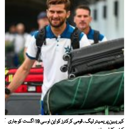
کیریبین پریمیئر لیگ ، قومی کرکٹرز کو این او سی 19 اگست کو جاری
آز