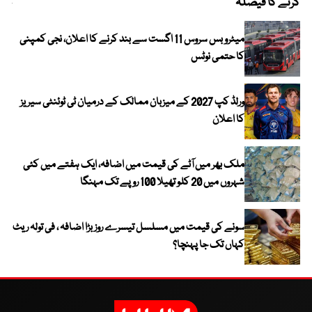
کرنے کا فیصلہ
چھی
میٹرو بس سروس 11 اگست سے بند کرنے کا اعلان، نجی کمپنی
کا حتمی نوٹس
ورلڈ کپ 2027 کے میزبان ممالک کے درمیان ٹی ٹوئنٹی سیریز
کا اعلان
ملک بھر میں آٹے کی قیمت میں اضافہ، ایک ہفتے میں کئی
شہروں میں 20 کلو تھیلا 100 روپے تک مہنگا
سونے کی قیمت میں مسلسل تیسرے روز بڑا اضافہ ، فی تولہ ریٹ
کہاں تک جا پہنچا؟