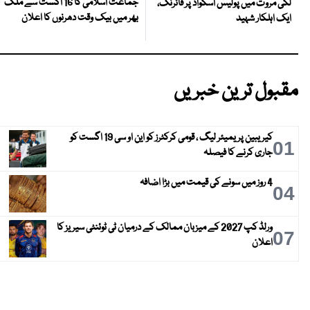
جماعت اسلامی کا 16 اگست سے ملک
لکی مروت میں پولیس اسکواڈ پر فائرنگ،
بھر میں بیک وقت دھرنوں کا اعلان
ایک اہلکار شہید
مقبول ترین خبریں
کیریبین پریمیئر لیگ ، قومی کرکٹرز کو این او سی 19 اگست کو
01
جاری کرنے کا فیصلہ
4 روز میں سونے کی قیمت میں بڑا اضافہ
04
ورلڈ کپ 2027 کے میزبان ممالک کے درمیان ٹی ٹوئنٹی سیریز کا
07
اعلان