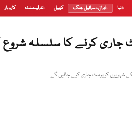
دنیا
ایران-اسرائیل جنگ
کھیل
انٹرٹینمنٹ
کاروبار
جاری کرنے کا سلسلہ شروع ک
ے شہریوں کو پرمٹ جاری کیے جائیں گے