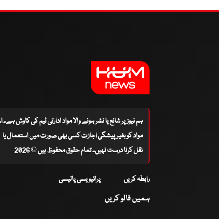
ہم نیوز پر شائع یا نشر ہونے والا مواد ادارتی ٹیم کی کاوش ہے۔ 
مواد کو بغیر پیشگی اجازت کسی بھی صورت میں استعمال یا
نقل کرنا درست نہیں۔ تمام حقوق محفوظ ہیں © 2026
رابطہ کریں
پرائیویسی پالیسی
ہمیں فالو کریں