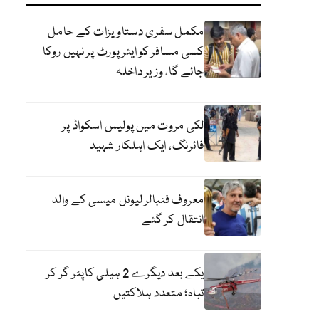
مکمل سفری دستاویزات کے حامل
کسی مسافر کو ایئرپورٹ پر نہیں روکا
جائے گا، وزیر داخلہ
لکی مروت میں پولیس اسکواڈ پر
فائرنگ، ایک اہلکار شہید
معروف فٹبالر لیونل میسی کے والد
انتقال کر گئے
یکے بعد دیگرے 2 ہیلی کاپٹر گر کر
تباہ؛ متعدد ہلاکتیں