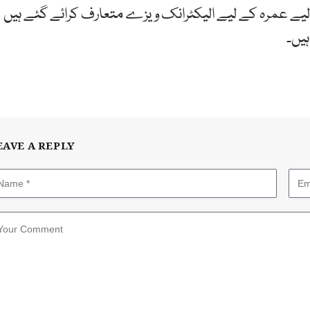
 لیے عمرہ کے لیے الیکٹرانک ویزے متعارف کرائے گئے ہیں
یں۔
EAVE A REPLY