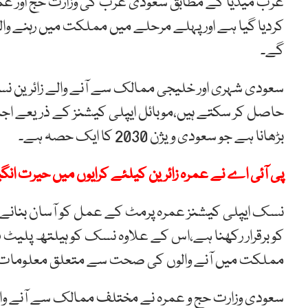
عرب میڈیا کے مطابق سعودی عرب کی وزارت حج اور عم
کردیا گیا ہے اور پہلے مرحلے میں مملکت میں رہنے وا
گے۔
سعودی شہری اور خلیجی ممالک سے آنے والے زائرین نسک
حاصل کر سکتے ہیں،موبائل ایپلی کیشنز کے ذریعے اجاز
بڑھانا ہے جو سعودی ویژن 2030 کا ایک حصہ ہے۔
پی آئی اے نے عمرہ زائرین کیلئے کرایوں میں حیرت انگ
نسک ایپلی کیشنز عمرہ پرمٹ کے عمل کو آسان بنانے 
کو برقرار رکھنا ہے،اس کے علاوہ نسک کو ہیلتھ پلیٹ 
مملکت میں آنے والوں کی صحت سے متعلق معلومات ف
سعودی وزارت حج و عمرہ نے مختلف ممالک سے آنے والے