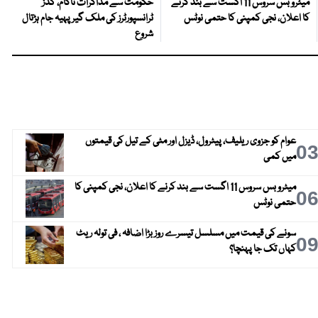
میٹرو بس سروس 11 اگست سے بند کرنے
حکومت سے مذاکرات ناکام، گڈز
کا اعلان، نجی کمپنی کا حتمی نوٹس
ٹرانسپورٹرز کی ملک گیر پہیہ جام ہڑتال
شروع
عوام کو جزوی ریلیف، پیٹرول، ڈیزل اور مٹی کے تیل کی قیمتوں
0
میں کمی
میٹرو بس سروس 11 اگست سے بند کرنے کا اعلان، نجی کمپنی کا
0
حتمی نوٹس
سونے کی قیمت میں مسلسل تیسرے روز بڑا اضافہ ، فی تولہ ریٹ
0
کہاں تک جا پہنچا؟