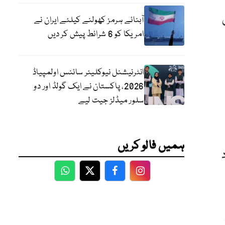
آبنائے ہرمز کھولنے کیلئے ایران نے
امریکا کو 6 شرائط پیش کر دیں
انٹرنیشنل نیوکلیئر سائنس اولمپیاڈ
2026، پاکستان نے ایک گولڈ اور دو
سلور میڈلز جیت لیے
ہمیں فالو کریں
WhatsApp
Twitter
Facebook
Facebook