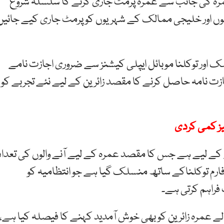
رہ کی جانب سے عمرہ پرمٹ جاری کرنے کا سلسلہ شروع
لوں اور خلیجی ممالک کے شہریوں کو پرمٹ جاری کیے جائیں
 اور توکلنا موبائل ایپلی کیشنز سے ضروری اجازت نامے
ت نامہ حاصل کرنے کا مقصد زائرین کے لیے نئے تجربے کو
یز کمی کردی
کے لیے ہے جس کا مقصد عمرہ کے لیے آنے والوں کی تعداد
فارم توکلناکے ساتھ منسلک گیا ہے جو انتظامیہ کو
راہم کرتی ہے۔
 عمرہ زائرین کو بھی خوش آمدید کہنے کا فیصلہ کیا ہے،