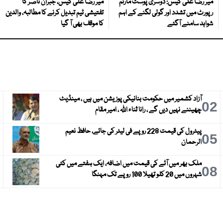
میر رضا علی کیس: دوسری پوسٹ مارٹم
میر رضا علی کیس، جبران ناصر کا
رپورٹ میں تشدد اور گولی لگنے کے اہم
تفتیشی ٹیم تبدیل کرنے کا مطالبہ، والدین
شواہد سامنے آگئے
کا موقف بھی آ گیا
آزاد کشمیر میں حکومت بنانیکی پوزیشن میں ہیں ، مینڈیٹ
3
02
چھیننے نہیں دیں گے ، رانا ثناء اللہ ، امیر مقام
پیٹرول کی قیمت 228 روپے فی لیٹر کی جائے، حافظ نعیم
6
05
الرحمان
ملک بھر میں آٹے کی قیمت میں اضافہ، ایک ہفتے میں کئی
9
08
شہروں میں 20 کلو تھیلا 100 روپے تک مہنگا