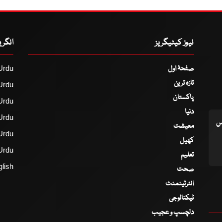
نیوز کیٹیگریز
انگر
صفحۂ اول
Urdu
تازہ ترین
Urdu
پاکستان
Urdu
دنیا
Urdu
اس
معیشت
Urdu
کھیل
Urdu
تعلیم
lish
صحت
انٹرٹینمنٹ
ٹیکنالوجی
دلچسپ و عجیب