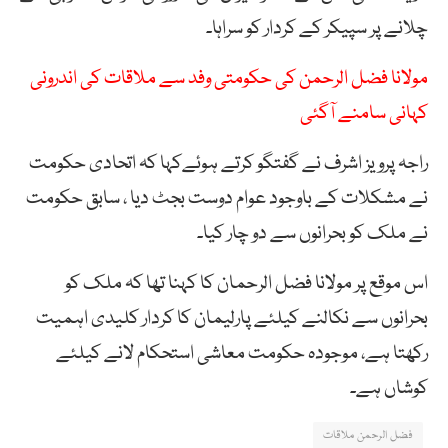
چلانے پر سپیکر کے کردار کو سراہا۔
مولانا فضل الرحمن کی حکومتی وفد سے ملاقات کی اندرونی
کہانی سامنے آگئی
راجہ پرویز اشرف نے گفتگو کرتے ہوئےکہا کہ اتحادی حکومت
نے مشکلات کے باوجود عوام دوست بجٹ دیا ، سابق حکومت
نے ملک کو بحرانوں سے دو چار کیا۔
اس موقع پر مولانا فضل الرحمان کا کہنا تھا کہ ملک کو
بحرانوں سے نکالنے کیلئے پارلیمان کا کردار کلیدی اہمیت
رکھتا ہے، موجودہ حکومت معاشی استحکام لانے کیلئے
کوشاں ہے۔
فضل الرحمن ملاقات