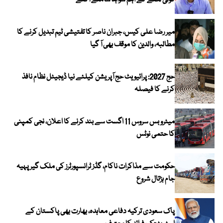
گولی لگنے کے اہم شواہد سامنے آگئے
میر رضا علی کیس، جبران ناصر کا تفتیشی ٹیم تبدیل کرنے کا
مطالبہ، والدین کا موقف بھی آ گیا
حج 2027: پرائیویٹ حج آپریشن کیلئے نیا ڈیجیٹل نظام نافذ
کرنے کا فیصلہ
میٹرو بس سروس 11 اگست سے بند کرنے کا اعلان، نجی کمپنی
کا حتمی نوٹس
حکومت سے مذاکرات ناکام، گڈز ٹرانسپورٹرز کی ملک گیر پہیہ
جام ہڑتال شروع
پاک سعودی ترکیہ دفاعی معاہدہ، بھارت بھی پاکستان کے