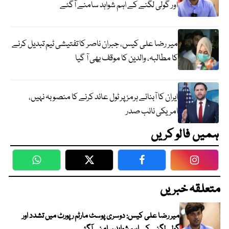
اور گولی لگنے کے اہم شواہد سامنے آگئے
میر رضا علی کیس، جبران ناصر کا تفتیشی ٹیم تبدیل کرنے
کا مطالبہ، والدین کا موقف بھی آ گیا
ایران کا آبنائے ہرمز پر ٹول عائد کرنے کا منصوبہ نہیں،
امریکی نائب صدر
ہمیں فالو کریں
WhatsApp
Twitter
Facebook
Faceboo
متعلقہ خبریں
میر رضا علی کیس: دوسری پوسٹ مارٹم رپورٹ میں تشدد اور