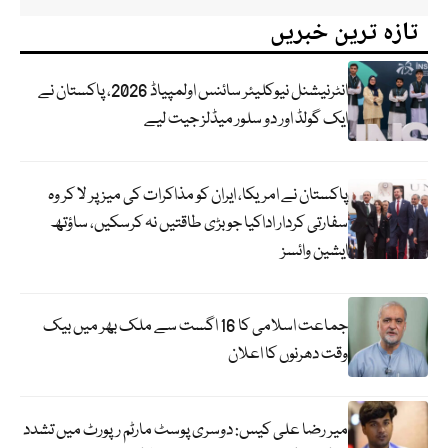
تازہ ترین خبریں
انٹرنیشنل نیوکلیئر سائنس اولمپیاڈ 2026، پاکستان نے
ایک گولڈ اور دو سلور میڈلز جیت لیے
پاکستان نے امریکا، ایران کو مذاکرات کی میز پر لا کر وہ
سفارتی کردار اداکیا جو بڑی طاقتیں نہ کرسکیں، ساؤتھ
ایشین وائسز
جماعت اسلامی کا 16 اگست سے ملک بھر میں بیک
وقت دھرنوں کا اعلان
میر رضا علی کیس: دوسری پوسٹ مارٹم رپورٹ میں تشدد