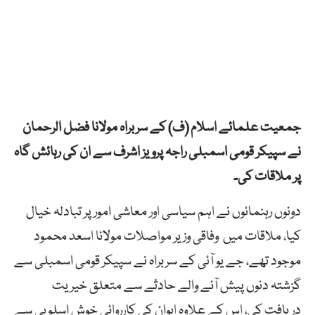
جمعیت علمائے اسلام (ف) کے سربراہ مولانا فضل الرحمان
نے سپیکر قومی اسمبلی راجہ پرویز اشرف سے ان کی رہائش گاہ
پر ملاقات کی۔
دونوں رہنمائوں نے اہم سیاسی اور معاشی امور پر تبادلہ خیال
کیا، ملاقات میں وفاقی وزیر مواصلات مولانا اسعد محمود
موجود تھے، جے یو آئی کے سربراہ نے سپیکر قومی اسمبلی سے
گزشتہ دنوں پیش آنے والے حادثے سے متعلق خیریت
دریافت کی، اس کے علاوہ ایوان کی کارروائی خوش اسلوبی سے