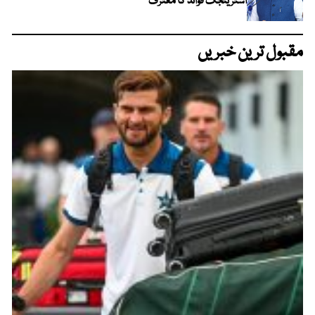
اسٹریٹجک فوائد کا معترف
مقبول ترین خبریں