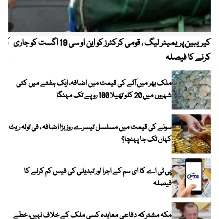
کیریبین پریمیئر لیگ ، قومی کرکٹرز کو این او سی 19 اگست کو جاری
آز
کرنے کا فیصلہ
چھی
ملک بھر میں آٹے کی قیمت میں اضافہ، ایک ہفتے میں کئی
شہروں میں 20 کلو تھیلا 100 روپے تک مہنگا
سونے کی قیمت میں مسلسل تیسرے روز بڑا اضافہ ، فی تولہ ریٹ
کہاں تک جا پہنچا؟
پی ٹی اے کا ای سم کے اجرا اور تبدیلی کی فیس کم کرنے کا
فیصلہ
مکہ مشترکہ دفاعی معاہدہ کسی ملک کے خلاف نہیں، خطے