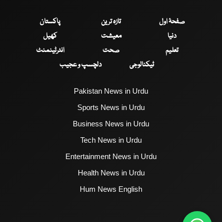
صفحۂ اول
تازہ ترین
پاکستان
دنیا
معیشت
کھیل
تعلیم
صحت
انٹرٹینمنٹ
ٹیکنالوجی
دلچسپ و عجیب
Pakistan News in Urdu
Sports News in Urdu
Business News in Urdu
Tech News in Urdu
Entertainment News in Urdu
Health News in Urdu
Hum News English