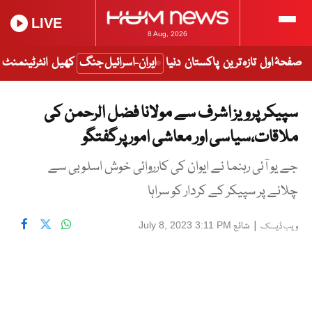
LIVE
8 Aug, 2026
صفحۂ اول
تازہ ترین
پاکستان
دنیا
ایران-اسرائیل جنگ
کھیل
انٹرٹینمنٹ
سپیکر پرویز اشرف سے مولانا فضل الرحمن کی
ملاقات،سیاسی اور معاشی امور پرگفتگو
جے یو آئی رہنما نے ایوان کی کارروائی خوش اسلوبی سے
چلانے پر سپیکر کے کردار کو سراہا
|
شائع
July 8, 2023 3:11 PM
ویب ڈیسک