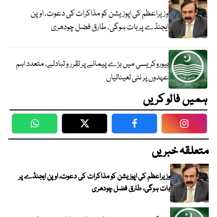
وزیراعظم کی اپوزیشن کو مذاکرات کی دعوت، اوپن
ایجنڈے پر بات ہوگی، طارق فضل چودھری
بیوروکریسی میں بڑے پیمانے پر تقرر و تبادلے، متعدد اہم
عہدوں پر نئی تعیناتیاں
ہمیں فالو کریں
WhatsApp
Twitter
Facebook
Faceboo
متعلقہ خبریں
وزیراعظم کی اپوزیشن کو مذاکرات کی دعوت، اوپن ایجنڈے پر
بات ہوگی، طارق فضل چودھری