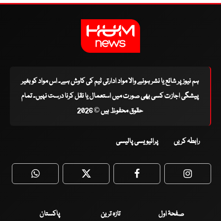
ہم نیوز پر شائع یا نشر ہونے والا مواد ادارتی ٹیم کی کاوش ہے۔ اس مواد کو بغیر
پیشگی اجازت کسی بھی صورت میں استعمال یا نقل کرنا درست نہیں۔ تمام
حقوق محفوظ ہیں © 2026
رابطہ کریں
پرائیویسی پالیسی
WhatsApp
Twitter
Facebook
Faceboo
صفحۂ اول
تازہ ترین
پاکستان