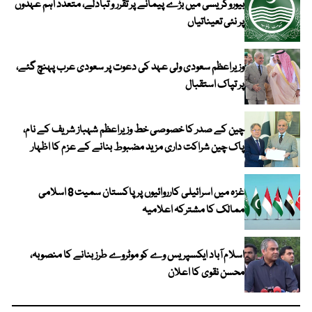
بیوروکریسی میں بڑے پیمانے پر تقرر و تبادلے، متعدد اہم عہدوں
پر نئی تعیناتیاں
وزیراعظم سعودی ولی عہد کی دعوت پر سعودی عرب پہنچ گئے،
پر تپاک استقبال
چین کے صدر کا خصوصی خط وزیراعظم شہباز شریف کے نام،
پاک چین شراکت داری مزید مضبوط بنانے کے عزم کا اظہار
غزہ میں اسرائیلی کارروائیوں پر پاکستان سمیت 8 اسلامی
ممالک کا مشترکہ اعلامیہ
اسلام آباد ایکسپریس وے کو موٹروے طرز بنانے کا منصوبہ،
محسن نقوی کا اعلان