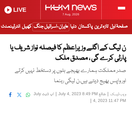
LIVE
7 Aug, 2026
صفحۂ اول
تازہ ترین
پاکستان
دنیا
ایران-اسرائیل جنگ
کھیل
انٹرٹینمنٹ
ن لیگ کے اگلے وزیراعظم کا فیصلہ نواز شریف یا
پارٹی کرے گی ، مصدق ملک
صدر مملکت ہمارے بھیجے بلوں پر دستخط نہیں کرتے
اور واپس بھیج دیتے ہیں،ن لیگی رہنما
|
شائع
|
اپ ڈیٹ
July
July 4, 2023 8:49 PM
ویب ڈیسک
|
4, 2023 11:47 PM