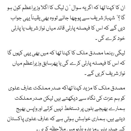
ان کا کہنا تھا کہ اگر یہ سوال ’ ن لیگ کا اگلا وزیراعظم کون ہو
گا ؟‘ شہباز شریف سے پوچھا جائے تو وہ بھی یقیناً یہی جواب
دیں گے کہ اس کا فیصلہ پارٹی قائد میاں نواز شریف یا پارٹی
خود کرے گی ۔
لیگی رہنما مصدق ملک کا کہنا تھا کہ میں بھی یہی کہوں گا
کہ اس کا فیصلہ پارٹی کرے گی یا پھرسابق وزیراعظم میاں
نواز شریف کریں گے ۔
مصدق ملک کا مزید کہنا تھاکہ صدر مملکت عارف علوی
کو ہم عزت کی نگاہ سے دیکھتے ہیں لیکن صدر مملکت
ہمارے بھیجے بلوں پر دستخط نہیں کرتے اور واپس بھیج
دیتے ہیں، ہماری خواہش ہوتی ہے کہ عارف علوی پاکستان
کے صدر بنیں۔مزید ویڈیو میں ملاحظہ کریں ۔