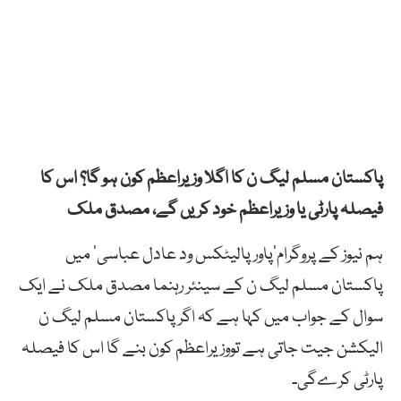
پاکستان مسلم لیگ ن کا اگلا وزیراعظم کون ہو گا؟ اس کا
فیصلہ پارٹی یا وزیراعظم خود کریں گے، مصدق ملک
ہم نیوز کے پروگرام’پاور پالیٹکس ود عادل عباسی‘ میں
پاکستان مسلم لیگ ن کے سینئر رہنما مصدق ملک نے ایک
سوال کے جواب میں کہا ہے کہ اگر پاکستان مسلم لیگ ن
الیکشن جیت جاتی ہے تووزیراعظم کون بنے گا اس کا فیصلہ
پارٹی کرےگی۔