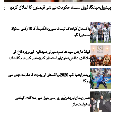
پیٹرول مہنگا، ڈیزل سستا، حکومت نے نئی قیمتوں کا اعلان کر دیا
پنج
پاکستان کیخلاف ٹیسٹ سیریز ، انگلینڈ کا 16 رکنی اسکواڈ
سامنے آ گیا
فیلڈ مارشل سید عاصم منیر اور صومالیہ کے وزیر دفاع کی
ملاقات، دفاعی تعاون اور استعدادِ کار بڑھانے کے عزم کا اعادہ
ویمنز ایشیا کپ 2026، پاکستان اور بھارت کا مقابلہ دبئی میں
ہو گا
عمران خان اور بشریٰ بی بی سے جیل میں ملاقات کیلئے
درخواست دائر