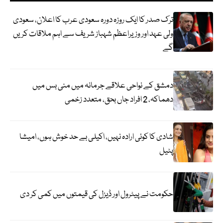
ترک صدر کا ایک روزہ دورہ سعودی عرب کا اعلان، سعودی
ولی عہد اور وزیراعظم شہباز شریف سے اہم ملاقات کریں
گے
دمشق کے نواحی علاقے جرمانہ میں منی بس میں
دھماکہ، 2 افراد جاں بحق، متعدد زخمی
شادی کا کوئی ارادہ نہیں، اکیلی بے حد خوش ہوں، امیشا
پٹیل
حکومت نے پیٹرول اور ڈیزل کی قیمتوں میں کمی کر دی