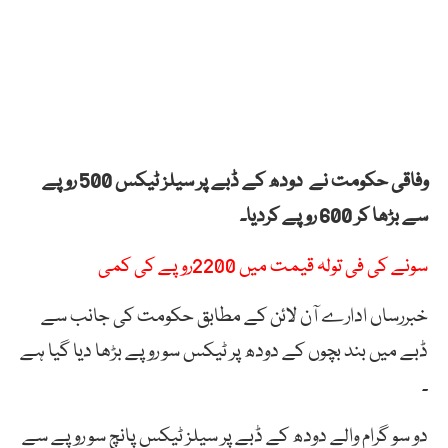
وفاقی حکومت نے دودھ کے ڈبے پر سیلز ٹیکس 500 روپے
سے بڑھا کر 600 روپے کردیا۔
سونے کی فی تولہ قیمت میں 2200روپے کی کمی
خبررساں ادارے آن لائن کے مطابق حکومت کی جانب سے
ڈبے میں بند بچوں کے دودھ پر ٹیکس سو روپے بڑھا دیا گیا ہے
۔
دو سو گرام والے دودھ کے ڈبے پر سیلز ٹیکس پانچ سو روپے سے