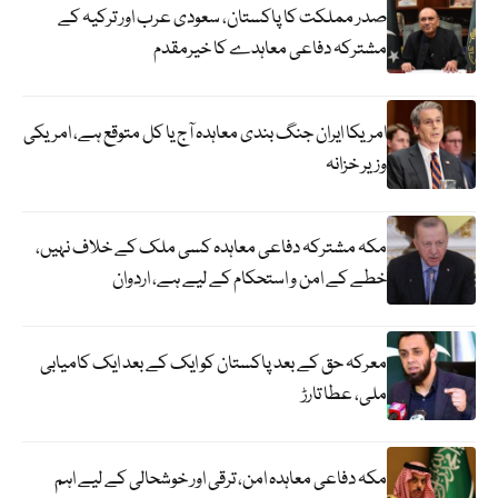
صدر مملکت کا پاکستان، سعودی عرب اور ترکیہ کے
مشترکہ دفاعی معاہدے کا خیرمقدم
امریکا ایران جنگ بندی معاہدہ آج یا کل متوقع ہے، امریکی
وزیر خزانہ
مکہ مشترکہ دفاعی معاہدہ کسی ملک کے خلاف نہیں،
خطے کے امن و استحکام کے لیے ہے، اردوان
معرکہ حق کے بعد پاکستان کو ایک کے بعد ایک کامیابی
ملی، عطا تارڑ
مکہ دفاعی معاہدہ امن، ترقی اور خوشحالی کے لیے اہم