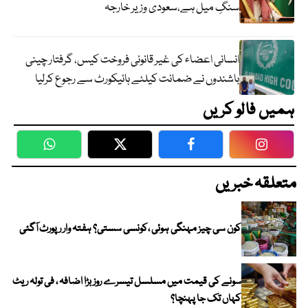
سنگِ میل ہے،سعودی وزیر خارجہ
انسانی اعضاء کی غیر قانونی فروخت کیس، گرفتار چینی
باشندوں نے ضمانت کیلئے ہائیکورٹ سے رجوع کرلیا
ہمیں فالو کریں
WhatsApp
Twitter
Facebook
Faceboo
متعلقہ خبریں
کون سی چیز مہنگی ہوئی ،کونسی سستی؟ ہفتہ وار رپورٹ آگئی
سونے کی قیمت میں مسلسل تیسرے روز بڑا اضافہ ، فی تولہ ریٹ
کہاں تک جا پہنچا؟