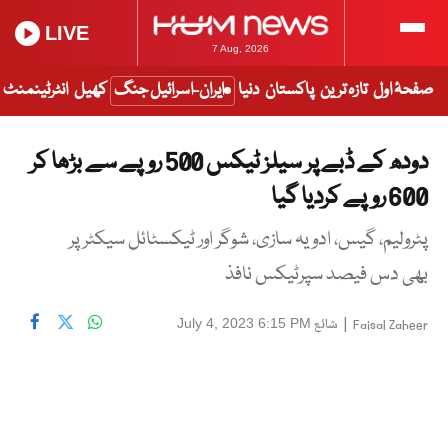
LIVE
7 Aug, 2026
صفحۂ اول
تازہ ترین
پاکستان
دنیا
ایران-اسرائیل جنگ
کھیل
انٹرٹینمنٹ
دودھ کے ڈبے پر سیلز ٹیکس 500 روپے سے بڑھا کر
600 روپے کردیا گیا
پٹرولیم، گیس، ادویہ سازی، شوگر اور ٹیکسٹائل سیکٹر پر
بھی دس فیصد سپرٹیکس نافذ
|
شائع
July 4, 2023 6:15 PM
Faisal Zaheer