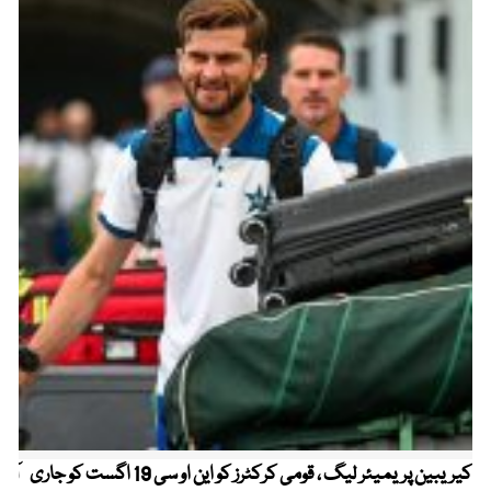
کیریبین پریمیئر لیگ ، قومی کرکٹرز کو این او سی 19 اگست کو جاری
آز