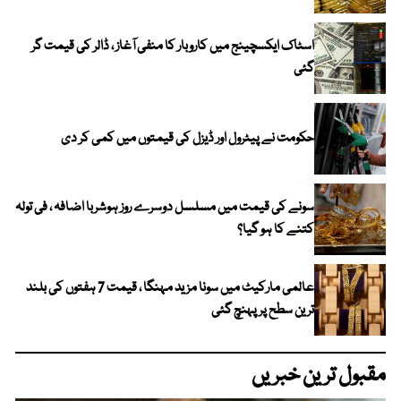
اسٹاک ایکسچینج میں کاروبار کا منفی آغاز ، ڈالر کی قیمت گر
گئی
حکومت نے پیٹرول اور ڈیزل کی قیمتوں میں کمی کر دی
سونے کی قیمت میں مسلسل دوسرے روز ہوشربا اضافہ ، فی تولہ
کتنے کا ہو گیا؟
عالمی مارکیٹ میں سونا مزید مہنگا ، قیمت 7 ہفتوں کی بلند
ترین سطح پر پہنچ گئی
مقبول ترین خبریں