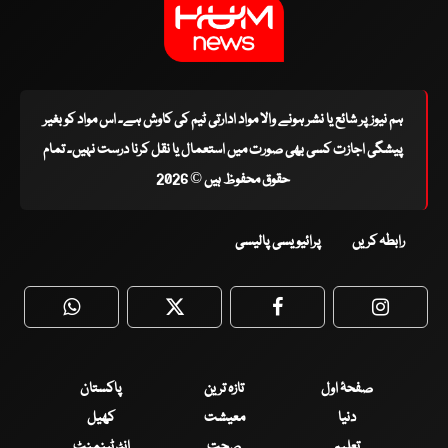
ہم نیوز پر شائع یا نشر ہونے والا مواد ادارتی ٹیم کی کاوش ہے۔ اس مواد کو بغیر
پیشگی اجازت کسی بھی صورت میں استعمال یا نقل کرنا درست نہیں۔ تمام
حقوق محفوظ ہیں © 2026
رابطہ کریں
پرائیویسی پالیسی
WhatsApp
Twitter
Facebook
Faceboo
صفحۂ اول
تازہ ترین
پاکستان
دنیا
معیشت
کھیل
تعلیم
صحت
انٹرٹینمنٹ