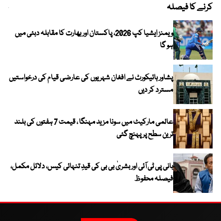
کرنے کا فیصلہ
چھی
ویمنز ایشیا کپ 2026، پاکستان اور بھارت کا مقابلہ دبئی میں
ہو گا
پشاور ہائیکورٹ نے افغان شہریوں کی عارضی قیام کی درخواستیں
مسترد کر دیں
عالمی مارکیٹ میں سونا مزید مہنگا ، قیمت 7 ہفتوں کی بلند
ترین سطح پر پہنچ گئی
بانی پی ٹی آئی اور بشریٰ بی بی کی قیدِ تنہائی کیس، دلائل مکمل،
فیصلہ محفوظ