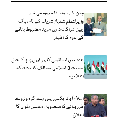
چین کے صدر کا خصوصی خط
وزیراعظم شہباز شریف کے نام، پاک
چین شراکت داری مزید مضبوط بنانے
کے عزم کا اظہار
غزہ میں اسرائیلی کارروائیوں پر پاکستان
سمیت 8 اسلامی ممالک کا مشترکہ
اعلامیہ
اسلام آباد ایکسپریس وے کو موٹروے
طرز بنانے کا منصوبہ، محسن نقوی کا
اعلان