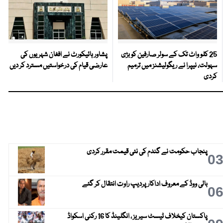
25 کلو واٹ تک کے سولر صارفین کو بڑی
پشاور ہائیکورٹ نے افغان شہریوں کی
سہولت، نیپرا نے ریگولیشنز میں ترمیم
عارضی قیام کی درخواستیں مسترد کر دیں
کردی
پنجاب حکومت نے گندم کی نئی قیمت مقرر کردی
0
بالی ووڈ کے معروف اداکار پردیپ راوت انتقال کر گئے
0
پاکستان کیخلاف ٹیسٹ سیریز ، انگلینڈ کا 16 رکنی اسکواڈ