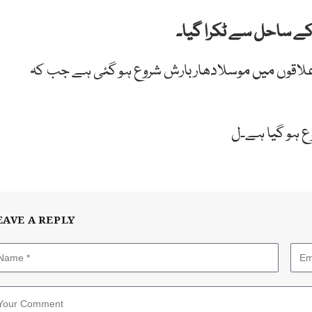
کے ساحل سے ٹکرا گیا۔
علاقوں میں موسلادھار بارش شروع ہو گئی ہے جب کہ
ع ہو گیا ہے۔ل
EAVE A REPLY