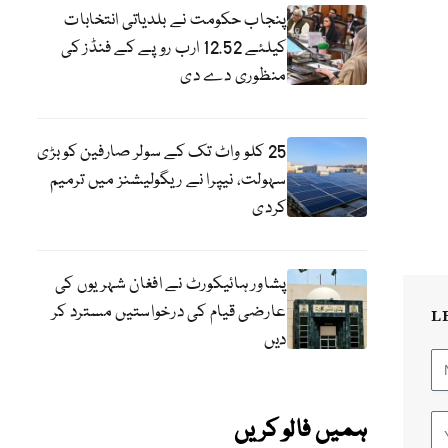
پنجاب حکومت نے بلدیاتی انتخابات
کیلئے 12.52 ارب روپے کے فنڈز کی
منظوری دے دی
25 کلو واٹ تک کے سولر صارفین کو بڑی
سہولت، نیپرا نے ریگولیشنز میں ترمیم
کردی
پشاور ہائیکورٹ نے افغان شہریوں کی
عارضی قیام کی درخواستیں مسترد کر
L
دیں
ہمیں فالو کریں