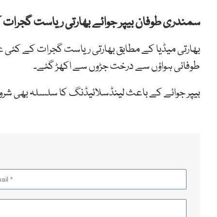
سمندری طوفان بیپر جوائے بھارتی ریاست گجرات 
بھارتی میڈیا کے مطابق بھارتی ریاست گجرات کے کئی 
طوفانی ہواؤں سے درخت جڑوں سے اکھڑ گئے۔
بیپر جوائے کے باعث لینڈسلائیڈنگ کا سلسلہ بھی شرو