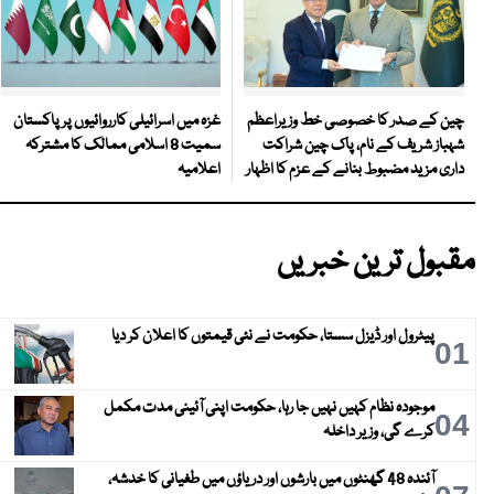
غزہ میں اسرائیلی کارروائیوں پر پاکستان
چین کے صدر کا خصوصی خط وزیراعظم
سمیت 8 اسلامی ممالک کا مشترکہ
شہباز شریف کے نام، پاک چین شراکت
اعلامیہ
داری مزید مضبوط بنانے کے عزم کا اظہار
مقبول ترین خبریں
پیٹرول اور ڈیزل سستا، حکومت نے نئی قیمتوں کا اعلان کر دیا
01
موجودہ نظام کہیں نہیں جا رہا، حکومت اپنی آئینی مدت مکمل
04
کرے گی، وزیر داخلہ
آئندہ 48 گھنٹوں میں بارشوں اور دریاؤں میں طغیانی کا خدشہ،