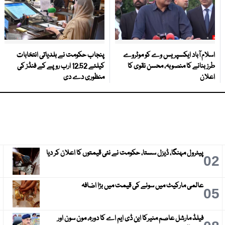
اسلام آباد ایکسپریس وے کو موٹروے
پنجاب حکومت نے بلدیاتی انتخابات
طرز بنانے کا منصوبہ، محسن نقوی کا
کیلئے 12.52 ارب روپے کے فنڈز کی
اعلان
منظوری دے دی
پیٹرول مہنگا، ڈیزل سستا، حکومت نے نئی قیمتوں کا اعلان کر دیا
3
02
عالمی مارکیٹ میں سونے کی قیمت میں بڑا اضافہ
6
05
فیلڈ مارشل عاصم منیرکا این ڈی ایم اے کا دورہ، مون سون اور