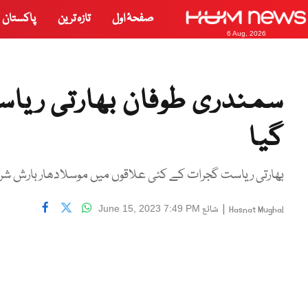
صفحۂ اول
تازہ ترین
پاکستان
6 Aug, 2026
سمندری طوفان بھارتی ریا
گیا
بھارتی ریاست گجرات کے کئی علاقوں میں موسلادھار بارش ش
|
شائع
June 15, 2023 7:49 PM
Hasnat Mughal