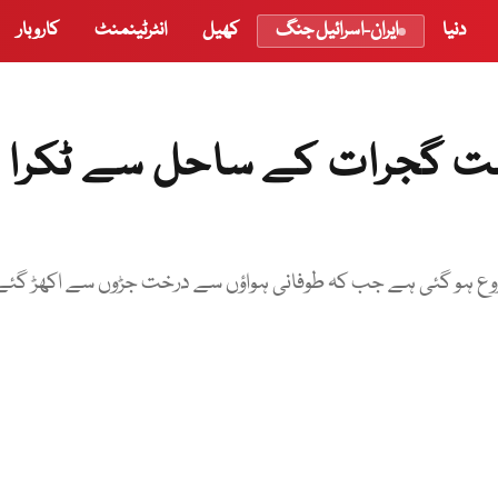
دنیا
ایران-اسرائیل جنگ
کھیل
انٹرٹینمنٹ
کاروبار
ست گجرات کے ساحل سے ٹکرا
روع ہو گئی ہے جب کہ طوفانی ہواؤں سے درخت جڑوں سے اکھڑ گئے