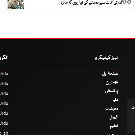
9
08
قدرتی آفات سے نمٹنے کی تیاریوں کا جائزہ
نیوز کیٹیگریز
انگر
صفحۂ اول
Urdu
تازہ ترین
Urdu
پاکستان
Urdu
دنیا
Urdu
اس
معیشت
Urdu
کھیل
Urdu
تعلیم
lish