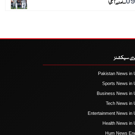
0
سامنے آ گیا
یزی سیکشنز
Pakistan News in 
Sports News in 
Business News in 
Tech News in 
Entertainment News in 
Health News in 
Hum News Eng