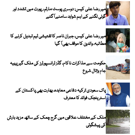
میر رضا علی کیس: دوسری پوسٹ مارٹم رپورٹ میں تشدد اور
گولی لگنے کے اہم شواہد سامنے آگئے
میر رضا علی کیس، جبران ناصر کا تفتیشی ٹیم تبدیل کرنے کا
مطالبہ، والدین کا موقف بھی آ گیا
حکومت سے مذاکرات ناکام، گڈز ٹرانسپورٹرز کی ملک گیر پہیہ
جام ہڑتال شروع
پاک سعودی ترکیہ دفاعی معاہدہ، بھارت بھی پاکستان کے
اسٹریٹجک فوائد کا معترف
ملک کے مختلف علاقوں میں گرج چمک کے ساتھ مزید بارش
کی پیشگوئی