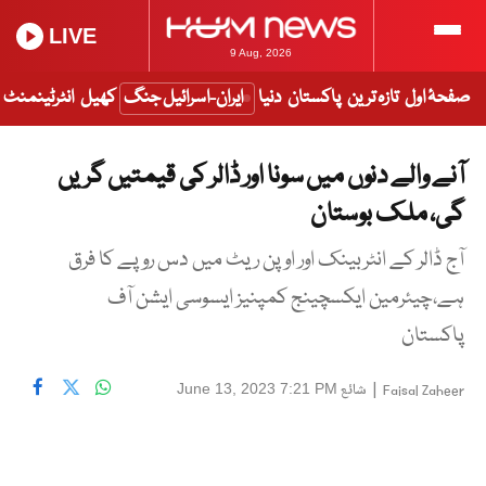
LIVE
9 Aug, 2026
صفحۂ اول
تازہ ترین
پاکستان
دنیا
ایران-اسرائیل جنگ
کھیل
انٹرٹینمنٹ
آنے والے دنوں میں سونا اور ڈالر کی قیمتیں گریں
گی، ملک بوستان
آج ڈالر کے انٹربینک اور اوپن ریٹ میں دس روپے کا فرق
ہے،چیئرمین ایکسچینج کمپنیز ایسوسی ایشن آف
پاکستان
|
شائع
June 13, 2023 7:21 PM
Faisal Zaheer