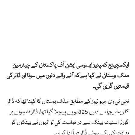
ایکسچینج کمپنیز ایسوسی ایشن آف پاکستان کے چیئرمین
ملک بوستان نے کہا ہےکہ آنے والے دنوں میں سونا اور ڈالر کی
قیمتیں گریں گی۔
نجی ٹی وی جیو نیوز کے مطابق ملک بوستان کا کہنا تھاکہ ڈالر
کا ریٹ پچھلے دنوں 305 روپے پر چلا گیا تھا، ڈالر نہ ہونے پر
گورنر اسٹیٹ بینک سے درخواست کی تو انہوں نے بینکوں کو
ہدایت کی رکے ہوئے ڈالر فوراً ادا کریں۔