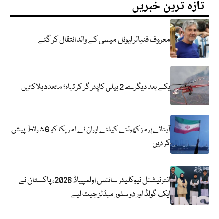
تازہ ترین خبریں
معروف فٹبالر لیونل میسی کے والد انتقال کر گئے
یکے بعد دیگرے 2 ہیلی کاپٹر گر کر تباہ؛ متعدد ہلاکتیں
آبنائے ہرمز کھولنے کیلئے ایران نے امریکا کو 6 شرائط پیش
کر دیں
انٹرنیشنل نیوکلیئر سائنس اولمپیاڈ 2026، پاکستان نے
ایک گولڈ اور دو سلور میڈلز جیت لیے