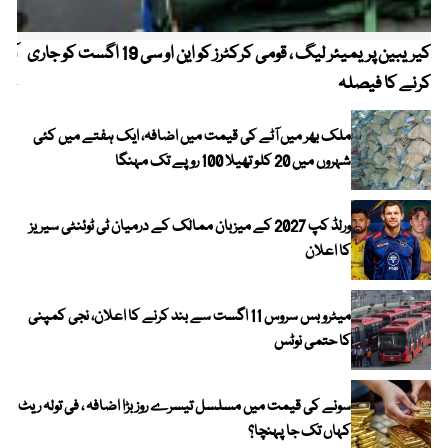
کیریبین پریمیئر لیگ ، قومی کرکٹرز کو این او سی 19 اگست کو جاری
آز
کرنے کا فیصلہ
چھی
ملک بھر میں آٹے کی قیمت میں اضافہ، ایک ہفتے میں کئی
شہروں میں 20 کلو تھیلا 100 روپے تک مہنگا
ورلڈ کپ 2027 کے میزبان ممالک کے درمیان ٹی ٹوئنٹی سیریز
کا اعلان
میٹرو بس سروس 11 اگست سے بند کرنے کا اعلان، نجی کمپنی
کا حتمی نوٹس
سونے کی قیمت میں مسلسل تیسرے روز بڑا اضافہ ، فی تولہ ریٹ
کہاں تک جا پہنچا؟