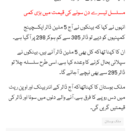
مسلسل تیسرے دن سونے کی قیمت میں بڑی کمی
انہوں نے کہا کہ بینکوں نے آج 5 ملین ڈالر ایکسچینج
کمپنیوں کو دیے تو ڈالر 305 سے کم ہوکر 298 پر آگیا ہے۔
ان کا کہنا تھاکہ کل بھی 5 ملین ڈالر آنے ہیں، بینکوں نے
سپلائی بحال کرنے کا وعدہ کیا ہے، اسی طرح سلسلہ چلا تو
ڈالر 295 سے بھی نیچے آجائے گا۔
ملک بوستان کا کہناتھاکہ آج ڈالر کے انٹربینک اور اوپن ریٹ
میں دس روپے کا فرق ہے، آنے والے دنوں میں سونا اور ڈالر کی
قیمتیں گریں گی۔
ملک بوستان