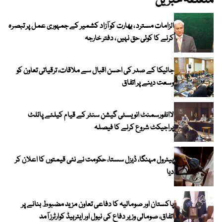
متعلقہ خبریں
الزامات مسترد ، بھارت کو آزاد کشمیر کے جمہوری عمل پر تبصرہ
کرنے کا کوئی حق نہیں ، دفتر خارجہ
جائیکا کے صدر کی احسن اقبال سے ملاقات، ترقیاتی تعاون کو
وسعت دینے پر اتفاق
لاانفورسمنٹ انویسٹی گیشن سنٹر کے قیام کیلئے پائلٹ
پراجیکٹ شروع کرنے کا فیصلہ
پیٹرول مہنگا، ڈیزل سستا، حکومت نے نئی قیمتوں کا اعلان کر
دیا
پاکستان اور صومالیہ کا دفاعی تعاون مزید مضبوط بنانے پر
اتفاق، صومالی وزیر دفاع کی نیول اور ایئرہیڈ کوارٹرز آمد