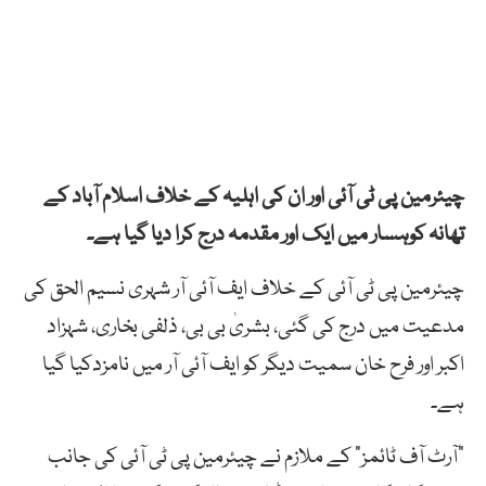
چیئرمین پی ٹی آئی اور ان کی اہلیہ کے خلاف اسلام آباد کے
تھانہ کوہسار میں ایک اور مقدمہ درج کرا دیا گیا ہے۔
چیئرمین پی ٹی آئی کے خلاف ایف آئی آر شہری نسیم الحق کی
مدعیت میں درج کی گئی، بشریٰ بی بی، ذلفی بخاری، شہزاد
اکبر اور فرح خان سمیت دیگر کو ایف آئی آر میں نامزدکیا گیا
ہے۔
”آرٹ آف ٹائمز“ کے ملازم نے چیئرمین پی ٹی آئی کی جانب