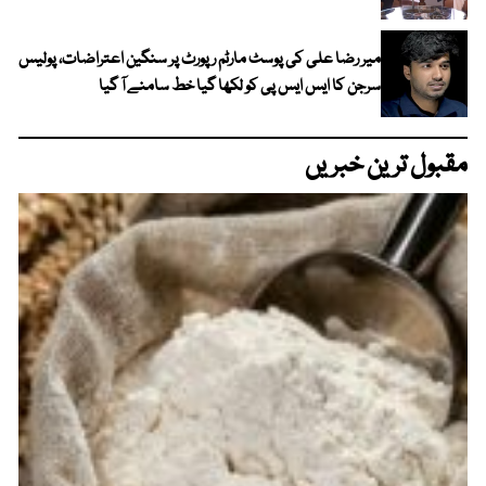
میر رضا علی کی پوسٹ مارٹم رپورٹ پر سنگین اعتراضات، پولیس
سرجن کا ایس ایس پی کو لکھا گیا خط سامنے آ گیا
مقبول ترین خبریں