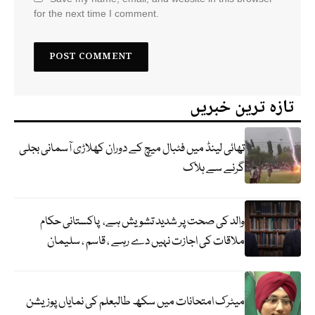
for the next time I comment.
تازہ ترین خبریں
تھائی لینڈ میں فٹبال میچ کے دوران کھلاڑی آسمانی بجلی
گرنے سے ہلاک
والد کی صحت پر شدید تشویش ہے، پاکستانی حکام
ملاقات کی اجازت نہیں دے رہے ، قاسم ، سلیمان
میٹرک امتحانات میں سکھ طالبعلم کی نمایاں پوزیشن