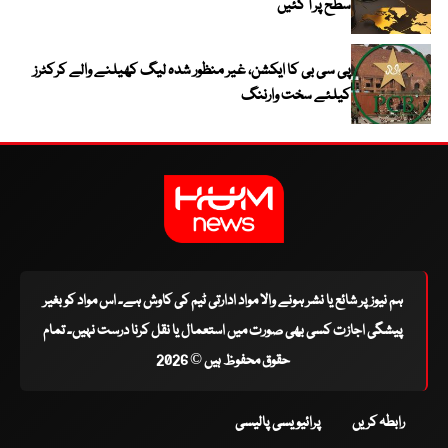
سطح پر آ گئیں
پی سی بی کا ایکشن، غیر منظور شدہ لیگ کھیلنے والے کرکٹرز
کیلئے سخت وارننگ
ہم نیوز پر شائع یا نشر ہونے والا مواد ادارتی ٹیم کی کاوش ہے۔ اس مواد کو بغیر
پیشگی اجازت کسی بھی صورت میں استعمال یا نقل کرنا درست نہیں۔ تمام
حقوق محفوظ ہیں © 2026
رابطہ کریں
پرائیویسی پالیسی