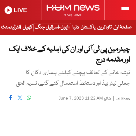
LIVE
6 Aug, 2026
صفحۂ اول
تازہ ترین
پاکستان
دنیا
ایران-اسرائیل جنگ
کھیل
انٹرٹینمنٹ
چیئرمین پی ٹی آئی اور ان کی اہلیہ کے خلاف ایک
اور مقدمہ درج
توشہ خانے کے تحائف بیچنے کیلئے ہماری دکان کا
جعلی لیٹر ہیڈ اور دستخط استعمال کئے گئے، نسیم الحق
|
شائع
June 7, 2023 11:22 AM
Lal Khan