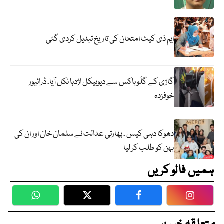
ایم ڈی کیٹ امتحان کی تاریخ تبدیل کردی گئی
گاڑی کے گلَو باکس سے دیوہیکل اژدہا نکل آیا، ڈرائیور
خوفزدہ
دھوکا دہی کیس ، بھارتی عدالت نے سلمان خان اور ان کی
بہن کو طلب کر لیا
ہمیں فالو کریں
WhatsApp
Twitter
Facebook
Faceboo