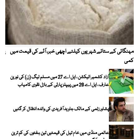
مہنگائی کے ستائے شہریوں کیلئے اچھی خبر، آٹے کی قیمت میں
پیٹ
کمی
آزاد کشمیر الیکشن ، ایل اے 27 میں مسلم لیگ (ن) کی نورین
عارف ، ایل اے 28 میں پیپلز پارٹی کے بازل نقوی کامیاب
پشاور زلمی کے مالک جاوید آفریدی کی والدہ انتقال کر گئیں
عالمی منڈی میں خام تیل کی قیمتیں تین ہفتوں کی کم ترین