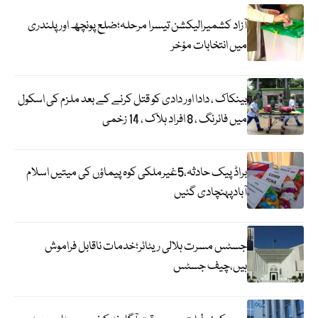
آزاد کشمیرالیکشن تیسرا مرحلہ؛ضلع پونچھ اور پلندری
میں انتخابات مؤخر
بینکاک ، دادا اور دادی کو قتل کرنے کے بعد ملزم کی اسکول
میں فائرنگ ، 8 افراد ہلاک ، 14 زخمی
براڈ پیک حادثہ،5غیرملکی کوہ پیماؤں کی میتیں اسلام
آبادپہنچادی گئیں
جسٹس مسرت ہلالی ریٹائر؛خدمات ناقابل فراموش
ہیں،چیف جسٹس