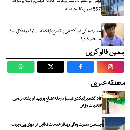
بچوں کو خطرات سے بروقت آگاہ نہ کرنے پر میٹا پر مزید
567 ملین ڈالر جرمانہ
میر رضا کی قبر کشائی پر تنازع،اہلخانہ نے نیا میڈیکل بورڈ
مسترد کردیا
ہمیں فالو کریں
WhatsApp
Twitter
Facebook
Faceboo
متعلقہ خبریں
آزاد کشمیرالیکشن تیسرا مرحلہ؛ضلع پونچھ اور پلندری میں
انتخابات مؤخر
جسٹس مسرت ہلالی ریٹائر؛خدمات ناقابل فراموش ہیں،چیف