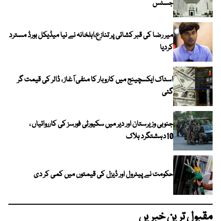
جسٹس
میر رضا کی قبر کشائی پر تنازع،اہلخانہ نے نیا میڈیکل بورڈ مسترد
کردیا
اسٹاک ایکسچینج میں کاروبار کا منفی آغاز ، ڈالر کی قیمت گر
گئی
جنوبی وزیرستان اور دیر میں سکیورٹی فورسز کی کارروائیاں ،
10دہشتگرد ہلاک
حکومت نے پیٹرول اور ڈیزل کی قیمتوں میں کمی کر دی
مقبول ترین خبریں