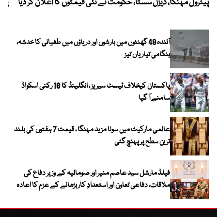
پیٹرول مہنگا، ڈیزل سستا، حکومت نے نئی قیمتوں کا اعلان کر دیا
پنج
آئندہ 48 گھنٹوں میں بارشوں اور دریاؤں میں طغیانی کا خدشہ،
ہنگامی تیاریاں تیز
پاکستان کیخلاف ٹیسٹ سیریز ، انگلینڈ کا 16 رکنی اسکواڈ
سامنے آ گیا
عالمی مارکیٹ میں سونا مزید مہنگا ، قیمت 7 ہفتوں کی بلند
ترین سطح پر پہنچ گئی
فیلڈ مارشل سید عاصم منیر اور صومالیہ کے وزیر دفاع کی
ملاقات، دفاعی تعاون اور استعدادِ کار بڑھانے کے عزم کا اعادہ