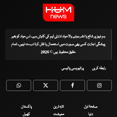
ہم نیوز پر شائع یا نشر ہونے والا مواد ادارتی ٹیم کی کاوش ہے۔ اس مواد کو بغیر
پیشگی اجازت کسی بھی صورت میں استعمال یا نقل کرنا درست نہیں۔ تمام
حقوق محفوظ ہیں © 2026
رابطہ کریں
پرائیویسی پالیسی
WhatsApp
Twitter
Facebook
Faceboo
صفحۂ اول
تازہ ترین
پاکستان
دنیا
معیشت
کھیل