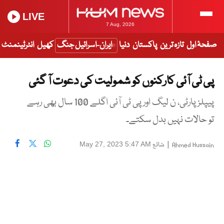
LIVE
7 Aug, 2026
صفحۂ اول
تازہ ترین
پاکستان
دنیا
ایران-اسرائیل جنگ
کھیل
انٹرٹینمنٹ
پی ٹی آئی کارکنوں کو شمولیت کی دعوت آ گئی
پیپلز پارٹی، ن لیگ اور پی ٹی آئی اگلے 100 سال بھی رہے
تو حالات نہیں بدل سکتے۔
|
شائع
May 27, 2023 5:47 AM
Ahmed Hussain