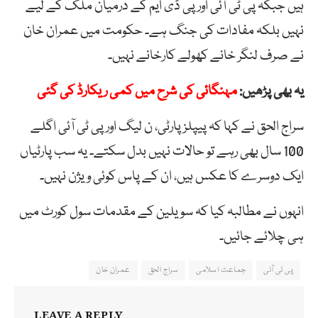
ہیں جبکہ پی ٹی آئی اور پی ڈی ایم کے درمیان ملک کے لیے
نہیں بلکہ مفادات کی جنگ ہے۔ حکومت میں عمران خان
نے صرف لنگر خانے کھولے کارخانے نہیں۔
یہ بھی پڑھیں:
مہنگائی کی شرح میں کمی ریکارڈ کی گئی
سراج الحق نے کہا کہ پیپلز پارٹی، ن لیگ اور پی ٹی آئی اگلے
100 سال بھی رہے تو حالات نہیں بدل سکتے۔ یہ سب پارٹیاں
ایک دوسرے کا عکس ہیں، ان کے پاس کوئی ویژن نہیں۔
انہوں نے مطالبہ کیا کہ سویلین کے مقدمات سول کورٹ میں
ہی چلائے جائیں۔
پی ٹی آئی
جماعت اسلامی
سراج الحق
عمران خان
LEAVE A REPLY