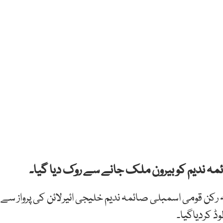
ہ ندیم کو بیرون ملک جانے سے روک دیا گیا۔
ہ رکن قومی اسمبلی صائمہ ندیم خلیجی ائیرلائن کی پرواز سے
وڈ کردیاگیا۔