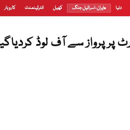
دنیا
ایران-اسرائیل جنگ
کھیل
انٹرٹینمنٹ
کاروبار
 پر پرواز سے آف لوڈ کردیاگیا