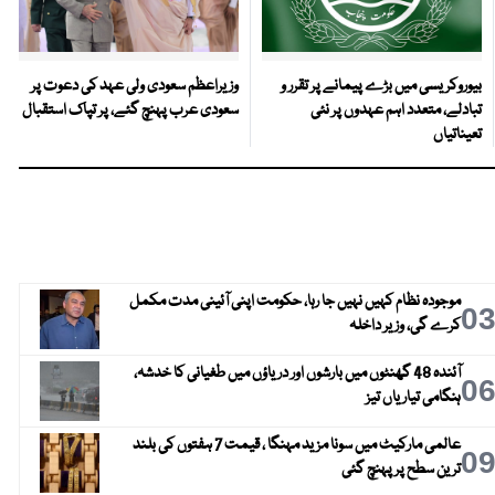
بیوروکریسی میں بڑے پیمانے پر تقرر و
وزیراعظم سعودی ولی عہد کی دعوت پر
تبادلے، متعدد اہم عہدوں پر نئی
سعودی عرب پہنچ گئے، پر تپاک استقبال
تعیناتیاں
موجودہ نظام کہیں نہیں جا رہا، حکومت اپنی آئینی مدت مکمل
0
کرے گی، وزیر داخلہ
آئندہ 48 گھنٹوں میں بارشوں اور دریاؤں میں طغیانی کا خدشہ،
0
ہنگامی تیاریاں تیز
عالمی مارکیٹ میں سونا مزید مہنگا ، قیمت 7 ہفتوں کی بلند
0
ترین سطح پر پہنچ گئی