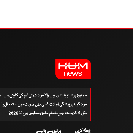
ہم نیوز پر شائع یا نشر ہونے والا مواد ادارتی ٹیم کی کاوش ہے۔ 
مواد کو بغیر پیشگی اجازت کسی بھی صورت میں استعمال یا
نقل کرنا درست نہیں۔ تمام حقوق محفوظ ہیں © 2026
رابطہ کریں
پرائیویسی پالیسی