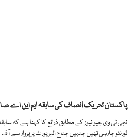
پاکستان تحریک انصاف کی سابقہ ایم این اے صائم
نجی ٹی وی جیو نیوز کے مطابق ذرائع کا کہنا ہے کہ سابق
ٹورنٹو جارہی تھیں جنہیں جناح ائیرپورٹ پر پرواز سے آف ل