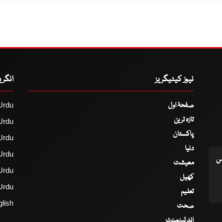
نیوز کیٹیگریز
انگر
صفحۂ اول
Urdu
تازہ ترین
Urdu
پاکستان
Urdu
دنیا
Urdu
اس
معیشت
Urdu
کھیل
Urdu
تعلیم
lish
صحت
انٹرٹینمنٹ