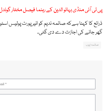
پی ٹی آئی منڈی بہائو الدین کے رہنما فیصل مختار گوندل 
ذرائع کا کہنا ہےکہ صائمہ ندیم کو ائیرپورٹ پولیس اسٹ
گھر جانے کی اجازت دے دی گئی۔
صائمہ ایوب