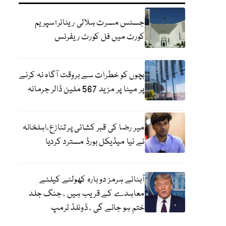
جسٹس مسرت ہلالی ریٹائر؛سپریم
کورٹ میں فل کورٹ ریفرنس
بچوں کو خطرات سے بروقت آگاہ نہ کرنے
پر میٹا پر مزید 567 ملین ڈالر جرمانہ
میر رضا کی قبر کشائی پر تنازع،اہلخانہ
نے نیا میڈیکل بورڈ مسترد کردیا
آبنائے ہرمز دوبارہ کھولنے کیلئے
معاہدے کے قریب ہیں ، جنگ جلد
ختم ہو جائے گی ، ڈونلڈ ٹرمپ