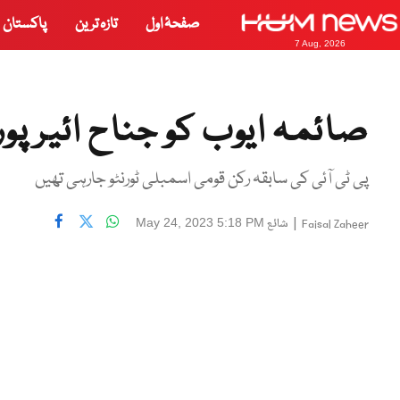
صفحۂ اول
تازہ ترین
پاکستان
7 Aug, 2026
صائمہ ایوب کو جناح ائیرپورٹ
پی ٹی آئی کی سابقہ رکن قومی اسمبلی ٹورنٹو جارہی تھیں
|
شائع
May 24, 2023 5:18 PM
Faisal Zaheer