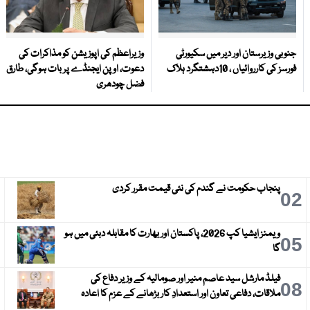
جنوبی وزیرستان اور دیر میں سکیورٹی
وزیراعظم کی اپوزیشن کو مذاکرات کی
فورسز کی کارروائیاں ، 10دہشتگرد ہلاک
دعوت، اوپن ایجنڈے پر بات ہوگی، طارق
فضل چودھری
پنجاب حکومت نے گندم کی نئی قیمت مقرر کردی
3
02
ویمنز ایشیا کپ 2026، پاکستان اور بھارت کا مقابلہ دبئی میں ہو
6
05
گا
فیلڈ مارشل سید عاصم منیر اور صومالیہ کے وزیر دفاع کی
9
08
ملاقات، دفاعی تعاون اور استعدادِ کار بڑھانے کے عزم کا اعادہ