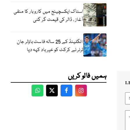
اسٹاک ایکسچینج میں کاروبار کا منفی
آغاز ، ڈالر کی قیمت گر گئی
انگلینڈ کے 25 سالہ فاسٹ باؤلر جان
ٹرنر نے کرکٹ کو خیر باد کہہ دیا
ہمیں فالو کریں
L
WhatsApp
Twitter
Facebook
Facebook