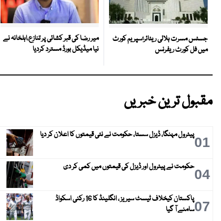
میر رضا کی قبر کشائی پر تنازع،اہلخانہ نے
جسٹس مسرت ہلالی ریٹائر؛سپریم کورٹ
نیا میڈیکل بورڈ مسترد کردیا
میں فل کورٹ ریفرنس
مقبول ترین خبریں
پیٹرول مہنگا، ڈیزل سستا، حکومت نے نئی قیمتوں کا اعلان کر دیا
01
حکومت نے پیٹرول اور ڈیزل کی قیمتوں میں کمی کر دی
04
پاکستان کیخلاف ٹیسٹ سیریز ، انگلینڈ کا 16 رکنی اسکواڈ
07
سامنے آ گیا