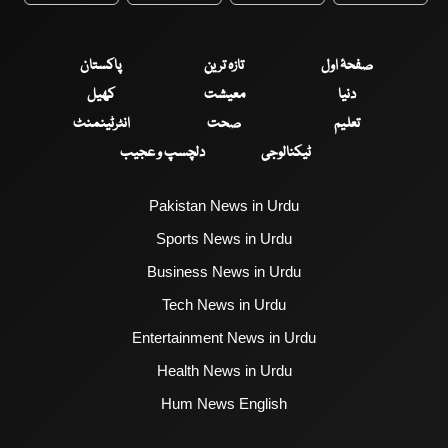
صفحۂ اول
تازہ ترین
پاکستان
دنیا
معیشت
کھیل
تعلیم
صحت
انٹرٹینمنٹ
ٹیکنالوجی
دلچسپ و عجیب
Pakistan News in Urdu
Sports News in Urdu
Business News in Urdu
Tech News in Urdu
Entertainment News in Urdu
Health News in Urdu
Hum News English