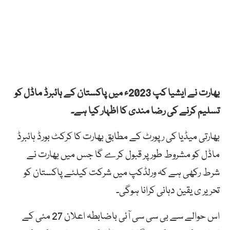
بھارت نے ایشیا کپ 2023ء میں پاکستان کے ہائبرڈ ماڈل کو
تسلیم کرنے کی رضا مندی کا اظہار کیا ہے۔
بھارتی میڈیا کی رپورٹ کے مطابق بھارت کا کرکٹ بورڈ ہائبرڈ
ماڈل کو مشروط طور پر قبول کرے گا جس میں بھارت نے
شرط رکھی ہے کہ ورلڈکپ میں شرکت کیلئے پاکستان کو
تحریر ی یقین دہانی کرانا ہوگی۔
اس حوالے سے بی سی سی آئی باضابطہ اعلان 27 مئی کے