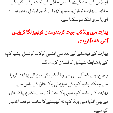
اجلاس کے بعد کرے گا، اس ماڈل کے تحت ایشیا کپ کے
مقابلے بھارت نیوٹرل وینیو پر کھیلے گا اور نیوٹرل وینیو یو اے
ای یا سری لنکا ہو سکتا ہے۔
بھارت میں ورلڈکپ جیت کر ہندوستان کو تھپڑ لگا کر واپس
آئیں، شاہدآفریدی
بھارت کے فیصلے کے بعد ہی ایشین کرکٹ کونسل ایشیا کپ
کے باضابطہ شیڈول کا اعلان کرے گا۔
واضح رہے کہ آئی سی سی ورلڈ کپ کی میزبانی بھارت کر رہا
ہے جبکہ ایشیا کپ کی میزبانی پاکستان کے پاس ہے،
بھارت کے ایشیا کپ میں پاکستان آنے سے انکار پر پاکستان
نے بھی انڈیا میں ورلڈ کپ نہ کھیلنے کا سخت موقف اختیار
کیا ہے۔