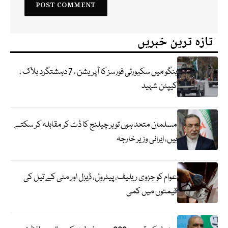
تازہ ترین خبریں
ہنگو میں سکیورٹی فورسز کا آپریشن ، 7 دہشتگرد ہلاک ،
کیپٹن شہید
مسلمان متحد ہوں تو ہر چیلنج کا ڈٹ کر مقابلہ کر سکتے
ہیں، ایرانی وزیر خارجہ
عوام کو جزوی ریلیف، پیٹرول، ڈیزل اور مٹی کے تیل کی
قیمتوں میں کمی