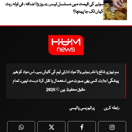
سونے کی قیمت میں مسلسل تیسرے روز بڑا اضافہ ، فی تولہ ریٹ
کہاں تک جا پہنچا؟
ہم نیوز پر شائع یا نشر ہونے والا مواد ادارتی ٹیم کی کاوش ہے۔ اس مواد کو بغیر
پیشگی اجازت کسی بھی صورت میں استعمال یا نقل کرنا درست نہیں۔ تمام
حقوق محفوظ ہیں © 2026
رابطہ کریں
پرائیویسی پالیسی
WhatsApp
Twitter
Facebook
Faceboo