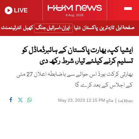
LIVE
8 Aug, 2026
صفحۂ اول
تازہ ترین
پاکستان
دنیا
ایران-اسرائیل جنگ
کھیل
انٹرٹینمنٹ
ایشیا کپ، بھارت پاکستان کے ہائبرڈماڈل کو
تسلیم کرنے کیلئے تیار، شرط رکھ دی
بھارتی کرکٹ بورڈ اس حوالے سے باضابطہ اعلان 27 مئی
کے اجلاس کے بعد کرے گا
|
شائع
May 23, 2023 12:15 PM
Lal Khan