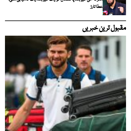
عطا تارڑ
مقبول ترین خبریں