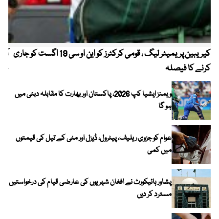
کیریبین پریمیئر لیگ ، قومی کرکٹرز کو این او سی 19 اگست کو جاری
آز
کرنے کا فیصلہ
چھی
ویمنز ایشیا کپ 2026، پاکستان اور بھارت کا مقابلہ دبئی میں
ہو گا
عوام کو جزوی ریلیف، پیٹرول، ڈیزل اور مٹی کے تیل کی قیمتوں
میں کمی
پشاور ہائیکورٹ نے افغان شہریوں کی عارضی قیام کی درخواستیں
مسترد کر دیں