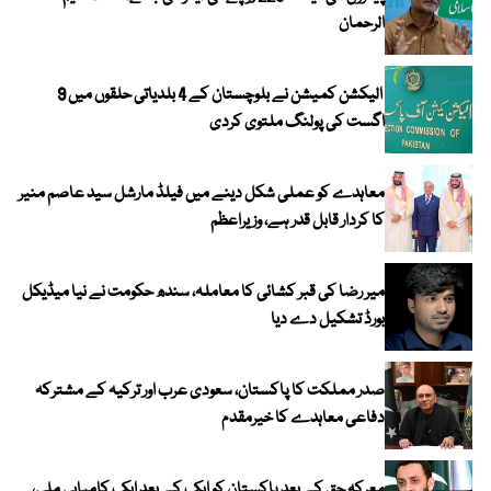
الرحمان
الیکشن کمیشن نے بلوچستان کے 4 بلدیاتی حلقوں میں 9
اگست کی پولنگ ملتوی کردی
معاہدے کو عملی شکل دینے میں فیلڈ مارشل سید عاصم منیر
کا کردار قابل قدر ہے، وزیراعظم
میر رضا کی قبر کشائی کا معاملہ، سندھ حکومت نے نیا میڈیکل
بورڈ تشکیل دے دیا
صدر مملکت کا پاکستان، سعودی عرب اور ترکیہ کے مشترکہ
دفاعی معاہدے کا خیرمقدم
معرکہ حق کے بعد پاکستان کو ایک کے بعد ایک کامیابی ملی،