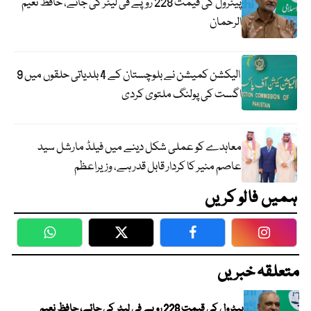
پیٹرول کی قیمت 228 روپے فی لیٹر کی جائے، حافظ نعیم
الرحمان
الیکشن کمیشن نے بلوچستان کے 4 بلدیاتی حلقوں میں 9
اگست کی پولنگ ملتوی کردی
معاہدے کو عملی شکل دینے میں فیلڈ مارشل سید
عاصم منیر کا کردار قابل قدر ہے، وزیراعظم
ہمیں فالو کریں
WhatsApp
Twitter
Facebook
Faceboo
متعلقہ خبریں
پیٹرول کی قیمت 228 روپے فی لیٹر کی جائے، حافظ نعیم