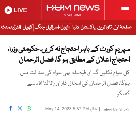
LIVE
9 Aug, 2026
صفحۂ اول
تازہ ترین
پاکستان
دنیا
ایران-اسرائیل جنگ
کھیل
انٹرٹینمنٹ
سپریم کورٹ کے باہر احتجاج نہ کریں، حکومتی وزرا،
احتجاج اعلان کے مطابق ہو گا، فضل الرحمان
کل عوام نکلیں گےاور فیصلہ بھی عوام کی عدالت میں
ہوگا، فضل الرحمان کی اسحاق ڈار اور رانا ثنا اللہ سے
گفتگو
|
شائع
May 14, 2023 5:57 PM
Fahad Bin Shakir