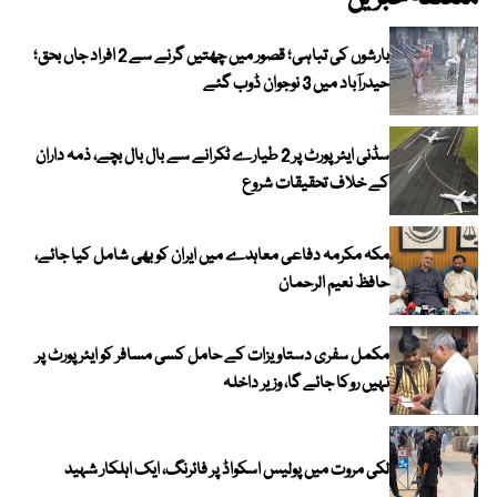
بارشوں کی تباہی؛ قصور میں چھتیں گرنے سے 2 افراد جاں بحق؛
حیدرآباد میں 3 نوجوان ڈوب گئے
سڈنی ایئرپورٹ پر 2 طیارے ٹکرانے سے بال بال بچے، ذمہ داران
کے خلاف تحقیقات شروع
مکہ مکرمہ دفاعی معاہدے میں ایران کو بھی شامل کیا جائے،
حافظ نعیم الرحمان
مکمل سفری دستاویزات کے حامل کسی مسافر کو ایئرپورٹ پر
نہیں روکا جائے گا، وزیر داخلہ
لکی مروت میں پولیس اسکواڈ پر فائرنگ، ایک اہلکار شہید