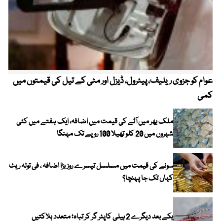
عوام کو جزوی ریلیف، پیٹرول، ڈیزل اور مٹی کے تیل کی قیمتوں میں
4 روز میں سونے کی قیمت میں بڑا اضافہ
کمی
ملک بھر میں آٹے کی قیمت میں اضافہ، ایک ہفتے میں کئی
شہروں میں 20 کلو تھیلا 100 روپے تک مہنگا
سونے کی قیمت میں مسلسل تیسرے روز بڑا اضافہ ، فی تولہ ریٹ
کہاں تک جا پہنچا؟
یکے بعد دیگرے 2 ہیلی کاپٹر گر کر تباہ؛ متعدد ہلاکتیں