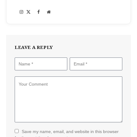
Instagram
Facebook
X
Website
(Twitter)
LEAVE A REPLY
Save my name, email, and website in this browser