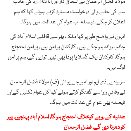
مولانا فضل الرحمان نے اسحاق ڈار اور رانا ثناء اللہ کی جانب
سے کی جانے والی درخواست مسترد کرتے ہوئے کہا کہ ہم
اعلان کر چکے، فیصلہ اب عوام کی عدالت میں ہوگا۔
انہوں نے واضح طور پر کہا ملک بھر سے قافلے اسلام آباد کی
جانب روانہ ہو چکے ہیں ، کارکنان پر امن ہیں ، پر امن احتجاج
ہوگا، کارکنان ایک گملا یا پودا بھی نہیں توڑیں گے، ہم پر امن
لوگ ہیں۔
سربراہ پی ڈی ایم اور امیر جے یو آئی (ف) مولانا فضل الرحمان
نے وفاقی وزرا سے گفتگو کرتے ہوئے کہا کل عوام نکلیں گےاور
فیصلہ بھی عوام کی عدالت میں ہوگا۔
عدلیہ کے رویے کیخلاف احتجاج ہو گا، اسلام آباد پہنچیں، پیر
کو دھرنا دیں گے، فضل الرحمان