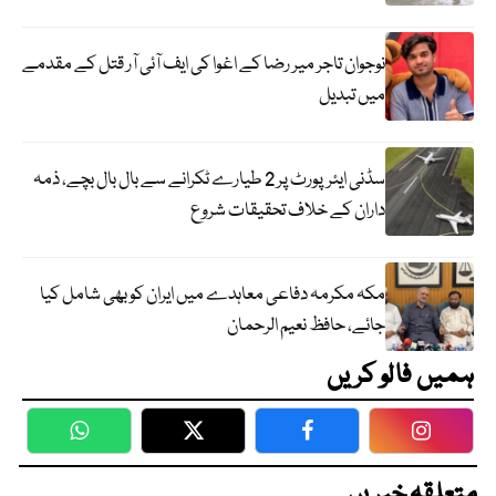
نوجوان تاجر میر رضا کے اغوا کی ایف آئی آر قتل کے مقدمے
میں تبدیل
سڈنی ایئرپورٹ پر 2 طیارے ٹکرانے سے بال بال بچے، ذمہ
داران کے خلاف تحقیقات شروع
مکہ مکرمہ دفاعی معاہدے میں ایران کو بھی شامل کیا
جائے، حافظ نعیم الرحمان
ہمیں فالو کریں
WhatsApp
Twitter
Facebook
Faceboo
متعلقہ خبریں