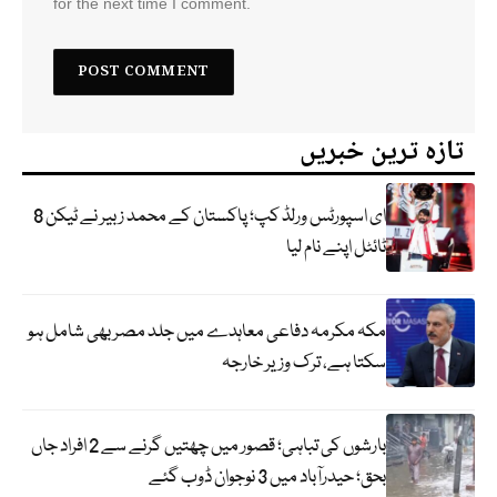
for the next time I comment.
تازہ ترین خبریں
ای اسپورٹس ورلڈ کپ؛ پاکستان کے محمد زبیر نے ٹیکن 8
ٹائٹل اپنے نام لیا
مکہ مکرمہ دفاعی معاہدے میں جلد مصر بھی شامل ہو
سکتا ہے، ترک وزیر خارجہ
بارشوں کی تباہی؛ قصور میں چھتیں گرنے سے 2 افراد جاں
بحق؛ حیدرآباد میں 3 نوجوان ڈوب گئے