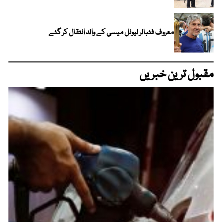
معروف فٹبالر لیونل میسی کے والد انتقال کر گئے
مقبول ترین خبریں