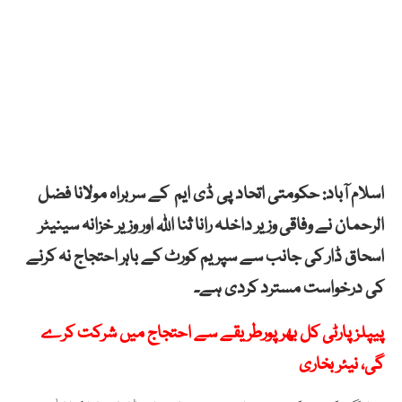
اسلام آباد: حکومتی اتحاد پی ڈی ایم کے سربراہ مولانا فضل
الرحمان نے وفاقی وزیر داخلہ رانا ثنا اللہ اور وزیر خزانہ سینیٹر
اسحاق ڈار کی جانب سے سپریم کورٹ کے باہر احتجاج نہ کرنے
کی درخواست مسترد کردی ہے۔
پیپلزپارٹی کل بھرپورطریقے سے احتجاج میں شرکت کرے
گی، نیئر بخاری