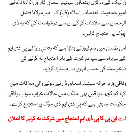
ن لیگ کے مرکزی رہنماؤں سینیٹر اسحاق ڈار اور رانا ثنا اللہ نے
امیر جمعیت العلمائے اسلام (ف) کے امیر مولانا فضل
الرحمان سے ملاقات کر کے ان سے درخواست کی کہ وہ ڈی
چوک پر احتجاج کرلیں۔
اس ضمن میں ہم نیوز نے بتایا ہے کہ وفاقی وزرا نے پی ڈی ایم
کے سربراہ سے سپریم کورٹ کے باہر احتجاج نہ کرنے کی
درخواست کی جسے انہوں نے مسترد کردیا۔
وفاقی وزیر خزانہ سینیٹر اسحاق ڈار نے ہونے والی ملاقات میں
کہا کہ کچھ روز قبل بھی ملک میں حالات خراب ہوئے، وفاقی
حکومت چاہتی ہے کہ پی ڈی ایم ڈی چوک پر احتجاج کرے۔
اے این پی کا پی ڈی ایم احتجاج میں شرکت نہ کرنے کا اعلان