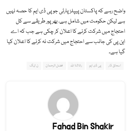
واضح رہے کہ پاکستان پیپلزپارٹی جو پی ڈی ایم کا حصہ نہیں
ہے لیکن حکومت میں شامل ہے، بھرپور طریقے سے کل
احتجاج میں شرکت کرنے کا اعلان کر چکی ہے جب کہ اے
این پی کی جانب سے احتجاج میں شرکت نہ کرنے کا اعلان کیا
گیا ہے۔
اسحاق ڈار
پی ڈی ایم
رانا ثنا اللہ
فضل الرحمان
ن لیگ
Fahad Bin Shakir