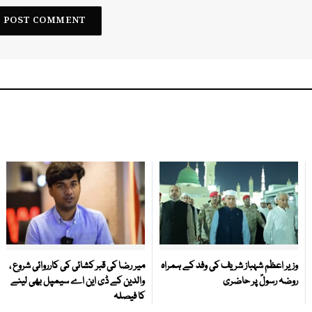
وزیر اعظم شہباز شریف کی وفد کے ہمراہ
میر رضا کی قبر کشائی کی کارروائی شروع ،
روضہ رسولؐ پر حاضری
والدین کے ڈی این اے سیمپل بھی لینے
کا فیصلہ