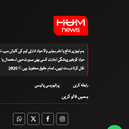
ہم نیوز پر شائع یا نشر ہونے والا مواد ادارتی ٹیم کی کاوش ہے۔ 
مواد کو بغیر پیشگی اجازت کسی بھی صورت میں استعمال یا
نقل کرنا درست نہیں۔ تمام حقوق محفوظ ہیں © 2026
رابطہ کریں
پرائیویسی پالیسی
ہمیں فالو کریں
WhatsApp
Twitter
Facebook
Facebook