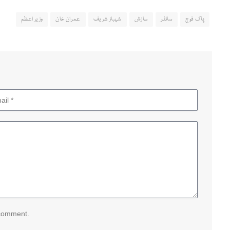
پاک فوج
سائفر
سازش
شہباز شریف
عمران خان
وزیر اعظم
 comment.