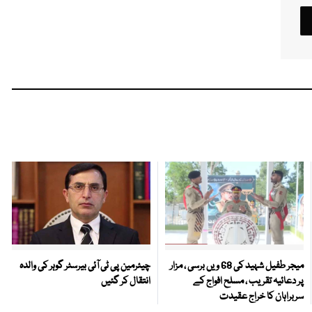
میجر طفیل شہید کی 68 ویں برسی ، مزار
چیئرمین پی ٹی آئی بیرسٹر گوہر کی والدہ
پر دعائیہ تقریب ، مسلح افواج کے
انتقال کر گئیں
سربراہان کا خراج عقیدت