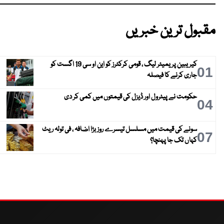
مقبول ترین خبریں
کیریبین پریمیئر لیگ ، قومی کرکٹرز کو این او سی 19 اگست کو
01
جاری کرنے کا فیصلہ
حکومت نے پیٹرول اور ڈیزل کی قیمتوں میں کمی کر دی
04
سونے کی قیمت میں مسلسل تیسرے روز بڑا اضافہ ، فی تولہ ریٹ
07
کہاں تک جا پہنچا؟