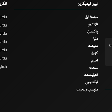
نیوز کیٹیگریز
انگر
صفحۂ اول
Urdu
تازہ ترین
Urdu
پاکستان
Urdu
دنیا
Urdu
اس
معیشت
Urdu
کھیل
Urdu
تعلیم
lish
صحت
انٹرٹینمنٹ
ٹیکنالوجی
دلچسپ و عجیب