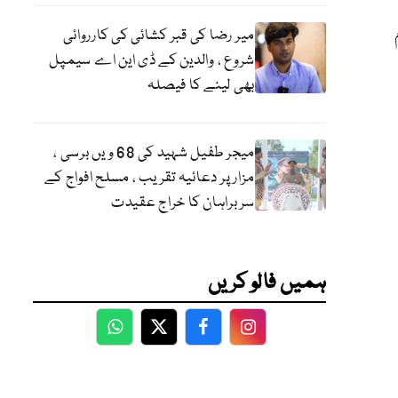
میر رضا کی قبر کشائی کی کارروائی
شروع ، والدین کے ڈی این اے سیمپل
بھی لینے کا فیصلہ
میجر طفیل شہید کی 68 ویں برسی ،
مزار پر دعائیہ تقریب ، مسلح افواج کے
سربراہان کا خراج عقیدت
ہمیں فالو کریں
WhatsApp
Twitter
Facebook
Facebook