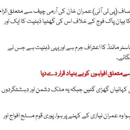
اف (پی ٹی آئی) عمران خان کی آرمی چیف سے متعلق الزام
ا بیان پاک فوج کے خلاف اس کی گھٹیا ذہنیت کا ایک اور
ناک واقعات کے ماسٹر مائنڈ کا اعتراف جرم ہے اور یہی ذہنیت ہے جس نے
گائے۔
متعلق افواہوں کو بے بنیاد قرار دےدیا
ٹی کہانیاں گھڑی گئیں جبکہ یہ ملک دشمن اور دہشتگردوں
اف ہے کہ 9 مئی کو جو کچھ ہوا وہ عمران نیازی کے کہنے پر ہوا، پوری قوم مسلح افواج اور