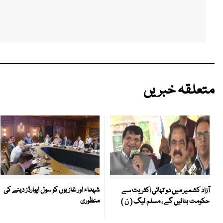
متعلقہ خبریں
شہداء اور غازیوں کو سول ایوارڈز دینے کی
آزاد کشمیر میں دو تہائی اکثریت سے
منظوری
حکومت بنائیں گے ، مسلم لیگ ( ن )