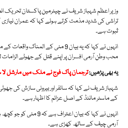
وزیر اعظم شہباز شریف نے چیئرمین پاکستان تحریک انص
تراشی کی شدید مذمت کرتے ہوئے کہا کہ عمران نیازی ک
ثبوت ہے۔
انہوں نے کہا کہ یہ بیان 9 مئی کے الم
محب وطن آرمی افسران پر اپنے قتل کے جھوٹے الزامات ل
یہ بھی پڑھیں:
ترجمان پاک فوج نے ملک میں مارشل لا سے
شہباز شریف نے کہا کہ سائفر اور بیرونی سازش کی جھو
کے ماسٹر مائنڈ کے اصل عزائم کا اظہار ہے۔
انہوں نے کہا کہ بیان اعتر
آرمی چیف کے ساتھ کھڑی ہے۔