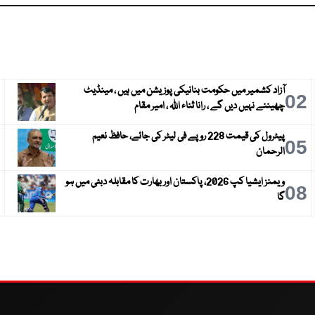
آزاد کشمیر میں حکومت بنانیکی پوزیشن میں ہیں ، مینڈیٹ
3
02
چھیننے نہیں دیں گے ، رانا ثناء اللہ ، امیر مقام
پیٹرول کی قیمت 228 روپے فی لیٹر کی جائے، حافظ نعیم
6
05
الرحمان
ویمنز ایشیا کپ 2026، پاکستان اور بھارت کا مقابلہ دبئی میں ہو
9
08
گا