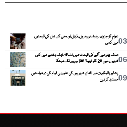
عوام کو جزوی ریلیف، پیٹرول، ڈیزل اور مٹی کے تیل کی قیمتوں
0
میں کمی
ملک بھر میں آٹے کی قیمت میں اضافہ، ایک ہفتے میں کئی
0
شہروں میں 20 کلو تھیلا 100 روپے تک مہنگا
پشاور ہائیکورٹ نے افغان شہریوں کی عارضی قیام کی درخواستیں
0
مسترد کر دیں