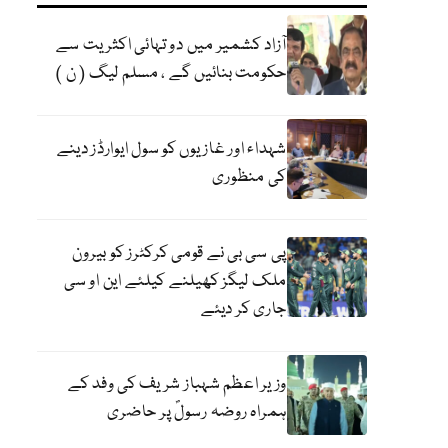
آزاد کشمیر میں دو تہائی اکثریت سے
حکومت بنائیں گے ، مسلم لیگ ( ن )
شہداء اور غازیوں کو سول ایوارڈز دینے
کی منظوری
پی سی بی نے قومی کرکٹرز کو بیرون
ملک لیگز کھیلنے کیلئے این او سی
جاری کر دیئے
وزیر اعظم شہباز شریف کی وفد کے
ہمراہ روضہ رسولؐ پر حاضری