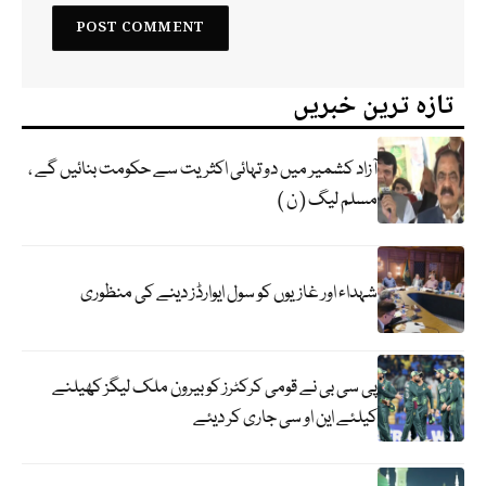
تازہ ترین خبریں
آزاد کشمیر میں دو تہائی اکثریت سے حکومت بنائیں گے ،
مسلم لیگ ( ن )
شہداء اور غازیوں کو سول ایوارڈز دینے کی منظوری
پی سی بی نے قومی کرکٹرز کو بیرون ملک لیگز کھیلنے
کیلئے این او سی جاری کر دیئے