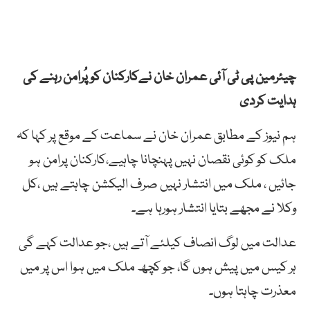
چیئرمین پی ٹی آئی عمران خان نےکارکنان کو پُرامن رہنے کی
ہدایت کردی
ہم نیوز کے مطابق عمران خان نے سماعت کے موقع پر کہا کہ
ملک کو کوئی نقصان نہیں پہنچانا چاہیے،کارکنان پرامن ہو
جائیں ، ملک میں انتشار نہیں صرف الیکشن چاہتے ہیں ،کل
وکلا نے مجھے بتایا انتشار ہورہا ہے۔
عدالت میں لوگ انصاف کیلئے آتے ہیں ،جو عدالت کہے گی
ہر کیس میں پیش ہوں گا، جو کچھ ملک میں ہوا اس پر میں
معذرت چاہتا ہوں۔