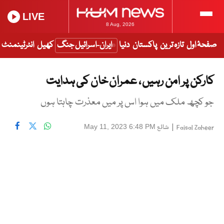
LIVE
8 Aug, 2026
صفحۂ اول
تازہ ترین
پاکستان
دنیا
ایران-اسرائیل جنگ
کھیل
انٹرٹینمنٹ
کارکن پر امن رہیں ، عمران خان کی ہدایت
جو کچھ ملک میں ہوا اس پر میں معذرت چاہتا ہوں
|
شائع
May 11, 2023 6:48 PM
Faisal Zaheer