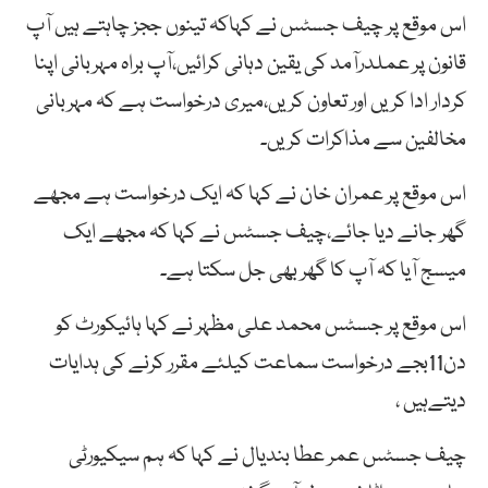
اس موقع پر چیف جسٹس نے کہاکہ تینوں ججز چاہتے ہیں آپ
قانون پر عملدرآمد کی یقین دہانی کرائیں،آپ براہ مہربانی اپنا
کردار ادا کریں اور تعاون کریں،میری درخواست ہے کہ مہربانی
مخالفین سے مذاکرات کریں۔
اس موقع پر عمران خان نے کہا کہ ایک درخواست ہے مجھے
گھر جانے دیا جائے،چیف جسٹس نے کہا کہ مجھے ایک
میسج آیا کہ آپ کا گھر بھی جل سکتا ہے۔
اس موقع پر جسٹس محمد علی مظہر نے کہا ہائیکورٹ کو
دن11بجے درخواست سماعت کیلئے مقرر کرنے کی ہدایات
دیتےہیں ،
چیف جسٹس عمر عطا بندیال نے کہا کہ ہم سیکیورٹی