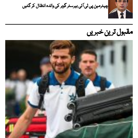
چیئرمین پی ٹی آئی بیرسٹر گوہر کی والدہ انتقال کر گئیں
مقبول ترین خبریں