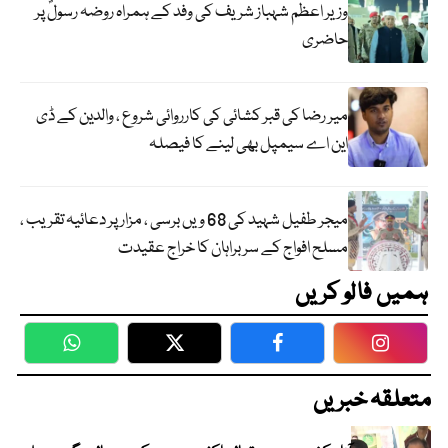
وزیر اعظم شہباز شریف کی وفد کے ہمراہ روضہ رسولؐ پر
حاضری
میر رضا کی قبر کشائی کی کارروائی شروع ، والدین کے ڈی
این اے سیمپل بھی لینے کا فیصلہ
میجر طفیل شہید کی 68 ویں برسی ، مزار پر دعائیہ تقریب ،
مسلح افواج کے سربراہان کا خراج عقیدت
ہمیں فالو کریں
WhatsApp
Twitter
Facebook
Faceboo
متعلقہ خبریں