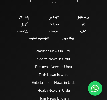
WhatsApp
Twitter
Facebook
Faceboo
صفحۂ اول
تازہ ترین
پاکستان
دنیا
معیشت
کھیل
تعلیم
صحت
انٹرٹینمنٹ
ٹیکنالوجی
دلچسپ و عجیب
Pakistan News in Urdu
Sports News in Urdu
Business News in Urdu
Tech News in Urdu
Entertainment News in Urdu
Health News in Urdu
Hum News English