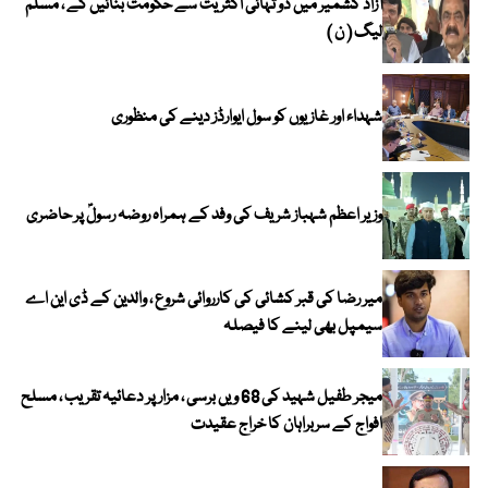
آزاد کشمیر میں دو تہائی اکثریت سے حکومت بنائیں گے ، مسلم
لیگ ( ن )
شہداء اور غازیوں کو سول ایوارڈز دینے کی منظوری
وزیر اعظم شہباز شریف کی وفد کے ہمراہ روضہ رسولؐ پر حاضری
میر رضا کی قبر کشائی کی کارروائی شروع ، والدین کے ڈی این اے
سیمپل بھی لینے کا فیصلہ
میجر طفیل شہید کی 68 ویں برسی ، مزار پر دعائیہ تقریب ، مسلح
افواج کے سربراہان کا خراج عقیدت