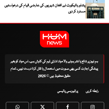
پشاور ہائیکورٹ نے افغان شہریوں کی عارضی قیام کی درخواستیں
مسترد کر دیں
ہم نیوز پر شائع یا نشر ہونے والا مواد ادارتی ٹیم کی کاوش ہے۔ اس مواد کو بغیر
پیشگی اجازت کسی بھی صورت میں استعمال یا نقل کرنا درست نہیں۔ تمام
حقوق محفوظ ہیں © 2026
رابطہ کریں
پرائیویسی پالیسی