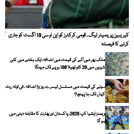
کیریبین پریمیئر لیگ ، قومی کرکٹرز کو این او سی 19 اگست کو جاری
آز
کرنے کا فیصلہ
چھی
ملک بھر میں آٹے کی قیمت میں اضافہ، ایک ہفتے میں کئی
شہروں میں 20 کلو تھیلا 100 روپے تک مہنگا
سونے کی قیمت میں مسلسل تیسرے روز بڑا اضافہ ، فی تولہ ریٹ
کہاں تک جا پہنچا؟
ویمنز ایشیا کپ 2026، پاکستان اور بھارت کا مقابلہ دبئی میں
ہو گا