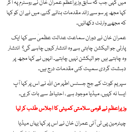
میں کہی جب کہ سابق وزیراعظم عمران خان نے روسٹرم پہ آکر
کہا مجھ پر سو سے زائد مقدمات بنائے گئے، میں نے ان کو کہا
کہ مجھے وارنٹ دکھائیں۔
عمران خان نے دوران سماعت عدالت عظمیٰ سے کہا ایک
پارٹی جو الیکشن چاہتی ہے وہ انتشار کیوں چاہے گی؟ انتشار
وہ چاہتے ہیں جو الیکشن نہیں چاہتے۔ انہوں نے کہا مجھ پر
دہشت گردی سمیت کئی مقدمات درج ہیں۔
سپریم کورٹ کے جج جسٹس اطہر من اللہ نے اس پر کہا آپ
ایسا نہ کہیں، میڈیا موجود ہے ، احتیاط سے بات کریں۔
وزیراعظم نے قومی سلامتی کمیٹی کا اجلاس طلب کر لیا
چیئرمین پی ٹی آئی عمران خان نے اس پر کہا یہاں میڈیا