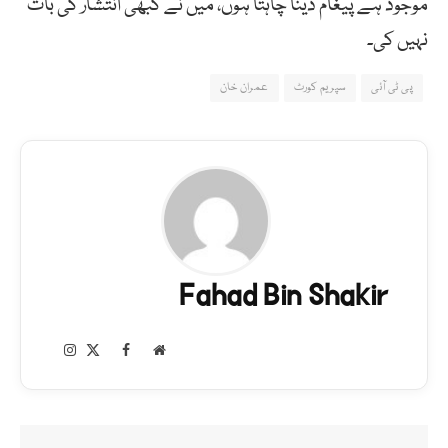
موجود ہے پیغام دینا چاہتا ہوں، میں نے کبھی انتشار کی بات
نہیں کی۔
پی ٹی آئی
سپریم کورٹ
عمران خان
Fahad Bin Shakir
Instagram
Facebook
X
Website
(Twitter)