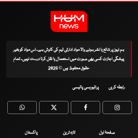
ہم نیوز پر شائع یا نشر ہونے والا مواد ادارتی ٹیم کی کاوش ہے۔ اس مواد کو بغیر
پیشگی اجازت کسی بھی صورت میں استعمال یا نقل کرنا درست نہیں۔ تمام
حقوق محفوظ ہیں © 2026
رابطہ کریں
پرائیویسی پالیسی
WhatsApp
Twitter
Facebook
Faceboo
صفحۂ اول
تازہ ترین
پاکستان