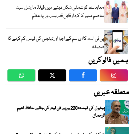
معاہدے کو عملی شکل دینے میں فیلڈ مارشل سید
عاصم منیر کا کردار قابل قدر ہے، وزیراعظم
پی ٹی اے کا ای سم کے اجرا اور تبدیلی کی فیس کم کرنے کا
فیصلہ
ہمیں فالو کریں
WhatsApp
Twitter
Facebook
Faceboo
متعلقہ خبریں
پیٹرول کی قیمت 228 روپے فی لیٹر کی جائے، حافظ نعیم
الرحمان