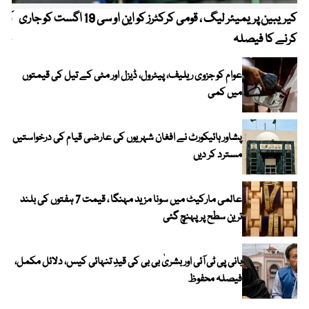
کیریبین پریمیئر لیگ ، قومی کرکٹرز کو این او سی 19 اگست کو جاری
آز
کرنے کا فیصلہ
چھی
عوام کو جزوی ریلیف، پیٹرول، ڈیزل اور مٹی کے تیل کی قیمتوں
میں کمی
پشاور ہائیکورٹ نے افغان شہریوں کی عارضی قیام کی درخواستیں
مسترد کر دیں
عالمی مارکیٹ میں سونا مزید مہنگا ، قیمت 7 ہفتوں کی بلند
ترین سطح پر پہنچ گئی
بانی پی ٹی آئی اور بشریٰ بی بی کی قیدِ تنہائی کیس، دلائل مکمل،
فیصلہ محفوظ