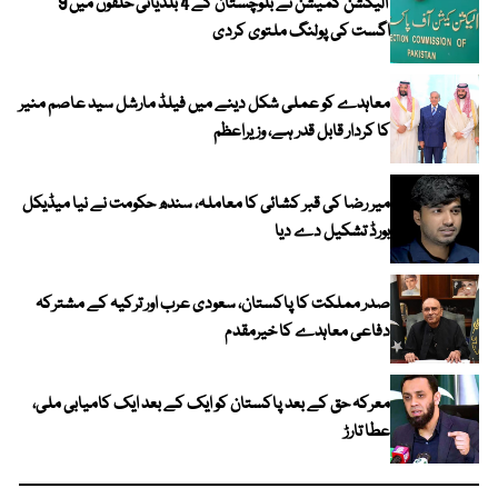
الیکشن کمیشن نے بلوچستان کے 4 بلدیاتی حلقوں میں 9
اگست کی پولنگ ملتوی کردی
معاہدے کو عملی شکل دینے میں فیلڈ مارشل سید عاصم منیر
کا کردار قابل قدر ہے، وزیراعظم
میر رضا کی قبر کشائی کا معاملہ، سندھ حکومت نے نیا میڈیکل
بورڈ تشکیل دے دیا
صدر مملکت کا پاکستان، سعودی عرب اور ترکیہ کے مشترکہ
دفاعی معاہدے کا خیرمقدم
معرکہ حق کے بعد پاکستان کو ایک کے بعد ایک کامیابی ملی،
عطا تارڑ