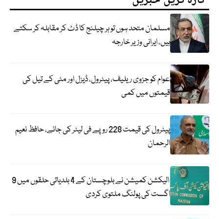
تازہ ترین خبریں
مسلمان متحد ہوں تو ہر چیلنج کا ڈٹ کر مقابلہ کر سکتے
ہیں، ایرانی وزیر خارجہ
عوام کو جزوی ریلیف، پیٹرول، ڈیزل اور مٹی کے تیل کی
قیمتوں میں کمی
پیٹرول کی قیمت 228 روپے فی لیٹر کی جائے، حافظ نعیم
الرحمان
الیکشن کمیشن نے بلوچستان کے 4 بلدیاتی حلقوں میں 9
اگست کی پولنگ ملتوی کردی