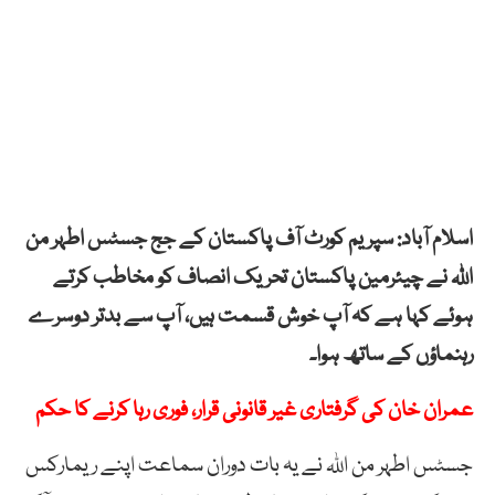
اسلام آباد: سپریم کورٹ آف پاکستان کے جج جسٹس اطہر من
اللہ نے چیئرمین پاکستان تحریک انصاف کو مخاطب کرتے
ہوئے کہا ہے کہ آپ خوش قسمت ہیں، آپ سے بدتر دوسرے
رہنماؤں کے ساتھ ہوا۔
عمران خان کی گرفتاری غیر قانونی قرار، فوری رہا کرنے کا حکم
جسٹس اطہر من اللہ نے یہ بات دوران سماعت اپنے ریمارکس