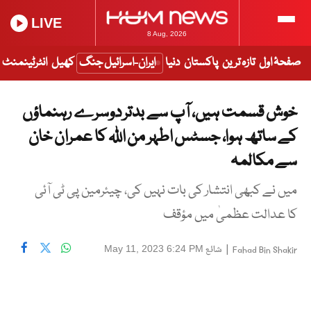
LIVE
8 Aug, 2026
صفحۂ اول
تازہ ترین
پاکستان
دنیا
ایران-اسرائیل جنگ
کھیل
انٹرٹینمنٹ
خوش قسمت ہیں، آپ سے بدتر دوسرے رہنماؤں
کے ساتھ ہوا، جسٹس اطہر من اللہ کا عمران خان
سے مکالمہ
میں نے کبھی انتشار کی بات نہیں کی، چیئرمین پی ٹی آئی
کا عدالت عظمیٰ میں مؤقف
|
شائع
May 11, 2023 6:24 PM
Fahad Bin Shakir