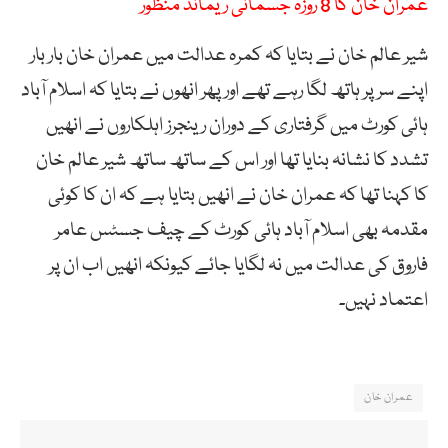
عمران خان کا 8 روزہ جسمانی ریمانڈ منظور
شیر عالم خان نے بتایا کہ کمرہ عدالت میں عمران خان بار بار
اپنے سر پر ہاتھ لگا رہے تھے اور پھر انھوں نے بتایا کہ اسلام آباد
ہائی کورٹ میں گرفتاری کے دوران رینجرز اہلکاروں نے انھیں
تشدد کا نشانہ بنایا تھا اور اس کے ساتھ ساتھ شیر عالم خان
کا کہنا تھا کہ عمران خان نے انھیں بتایا ہے کہ ان کا کوئی
مقدمہ بھی اسلام آباد ہائی کورٹ کے چیف جسٹس عامر
فاروق کی عدالت میں نہ لگایا جائے کیونکہ انھیں اب ان پر
اعتماد نہیں۔
عمران خان