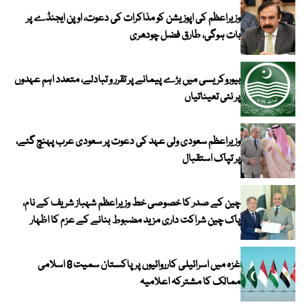
وزیراعظم کی اپوزیشن کو مذاکرات کی دعوت، اوپن ایجنڈے پر
بات ہوگی، طارق فضل چودھری
بیوروکریسی میں بڑے پیمانے پر تقرر و تبادلے، متعدد اہم عہدوں
پر نئی تعیناتیاں
وزیراعظم سعودی ولی عہد کی دعوت پر سعودی عرب پہنچ گئے،
پر تپاک استقبال
چین کے صدر کا خصوصی خط وزیراعظم شہباز شریف کے نام،
پاک چین شراکت داری مزید مضبوط بنانے کے عزم کا اظہار
غزہ میں اسرائیلی کارروائیوں پر پاکستان سمیت 8 اسلامی
ممالک کا مشترکہ اعلامیہ