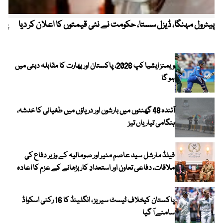
پیٹرول مہنگا، ڈیزل سستا، حکومت نے نئی قیمتوں کا اعلان کر دیا
پنج
ویمنز ایشیا کپ 2026، پاکستان اور بھارت کا مقابلہ دبئی میں
ہو گا
آئندہ 48 گھنٹوں میں بارشوں اور دریاؤں میں طغیانی کا خدشہ،
ہنگامی تیاریاں تیز
فیلڈ مارشل سید عاصم منیر اور صومالیہ کے وزیر دفاع کی
ملاقات، دفاعی تعاون اور استعدادِ کار بڑھانے کے عزم کا اعادہ
پاکستان کیخلاف ٹیسٹ سیریز ، انگلینڈ کا 16 رکنی اسکواڈ
سامنے آ گیا