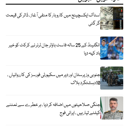
اسٹاک ایکسچینج میں کاروبار کا منفی آغاز ، ڈالر کی قیمت
گر گئی
انگلینڈ کے 25 سالہ فاسٹ باؤلر جان ٹرنر نے کرکٹ کو خیر
باد کہہ دیا
جنوبی وزیرستان اور دیر میں سکیورٹی فورسز کی کارروائیاں ،
10دہشتگرد ہلاک
جنگی صلاحیتوں میں اضافہ کر دیا ، ہر خطرے سے نمٹنے
کیلئے تیار ہیں ، ایرانی فوج