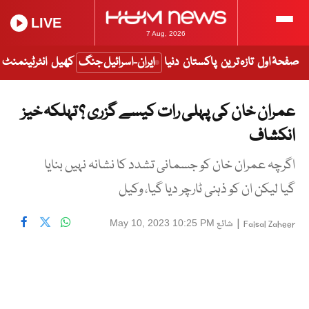
LIVE
7 Aug, 2026
صفحۂ اول
تازہ ترین
پاکستان
دنیا
ایران-اسرائیل جنگ
کھیل
انٹرٹینمنٹ
عمران خان کی پہلی رات کیسے گزری ؟ تہلکہ خیز
انکشاف
اگرچہ عمران خان کو جسمانی تشدد کا نشانہ نہیں بنایا
گیا لیکن ان کو ذہنی ٹارچر دیا گیا، وکیل
|
شائع
May 10, 2023 10:25 PM
Faisal Zaheer