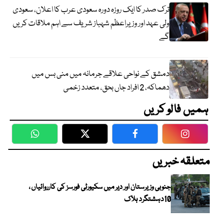
ترک صدر کا ایک روزہ دورہ سعودی عرب کا اعلان، سعودی
ولی عہد اور وزیراعظم شہباز شریف سے اہم ملاقات کریں
گے
دمشق کے نواحی علاقے جرمانہ میں منی بس میں
دھماکہ، 2 افراد جاں بحق، متعدد زخمی
ہمیں فالو کریں
WhatsApp
Twitter
Facebook
Faceboo
متعلقہ خبریں
جنوبی وزیرستان اور دیر میں سکیورٹی فورسز کی کارروائیاں ،
10دہشتگرد ہلاک