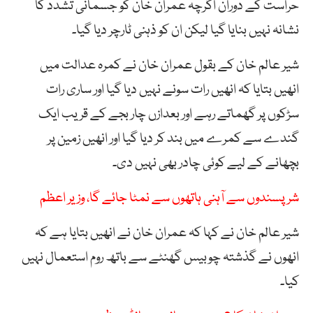
حراست کے دوران اگرچہ عمران خان کو جسمانی تشدد کا
نشانہ نہیں بنایا گیا لیکن ان کو ذہنی ٹارچر دیا گیا۔
شیر عالم خان کے بقول عمران خان نے کمرہ عدالت میں
انھیں بتایا کہ انھیں رات سونے نہیں دیا گیا اور ساری رات
سڑکوں پر گھماتے رہے اور بعدازں چار بجے کے قریب ایک
گندے سے کمرے میں بند کر دیا گیا اور انھیں زمین پر
بچھانے کے لیے کوئی چادر بھی نہیں دی۔
شرپسندوں سے آہنی ہاتھوں سے نمٹا جائے گا، وزیر اعظم
شیر عالم خان نے کہا کہ عمران خان نے انھیں بتایا ہے کہ
انھوں نے گذشتہ چوبیس گھنٹے سے باتھ روم استعمال نہیں
کیا۔