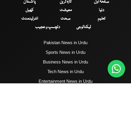
صفحۂ اول
تازہ ترین
پاکستان
دنیا
معیشت
کھیل
تعلیم
صحت
انٹرٹینمنٹ
ٹیکنالوجی
دلچسپ و عجیب
Pakistan News in Urdu
Sports News in Urdu
Business News in Urdu
Tech News in Urdu
Entertainment News in Urdu
Health News in Urdu
Hum News English
2017 - 2026 © All Copyrights Reserved