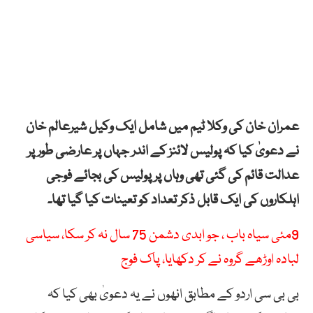
عمران خان کی وکلا ٹیم میں شامل ایک وکیل شیرعالم خان
نے دعویٰ کیا کہ پولیس لائنز کے اندر جہاں پر عارضی طور پر
عدالت قائم کی گئی تھی وہاں پر پولیس کی بجائے فوجی
اہلکاروں کی ایک قابل ذکر تعداد کو تعینات کیا گیا تھا۔
9مئی سیاہ باب ، جو ابدی دشمن 75 سال نہ کر سکا، سیاسی
لبادہ اوڑھے گروہ نے کر دکھایا، پاک فوج
بی بی سی اردو کے مطابق انھوں نے یہ دعویٰ بھی کیا کہ