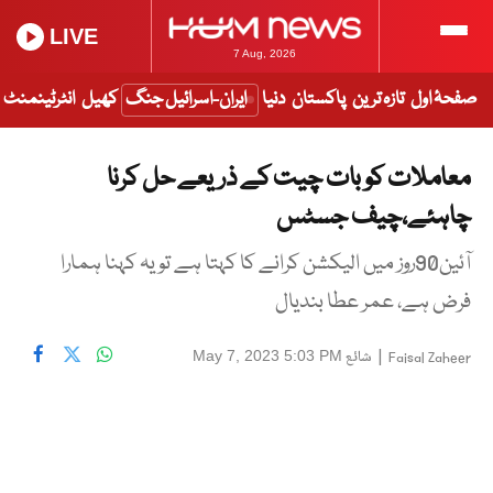
LIVE
7 Aug, 2026
صفحۂ اول
تازہ ترین
پاکستان
دنیا
ایران-اسرائیل جنگ
کھیل
انٹرٹینمنٹ
معاملات کو بات چیت کے ذریعے حل کرنا
چاہئے،چیف جسٹس
آئین90روز میں الیکشن کرانے کا کہتا ہے تو یہ کہنا ہمارا
فرض ہے، عمر عطا بندیال
|
شائع
May 7, 2023 5:03 PM
Faisal Zaheer