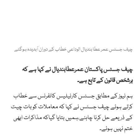
چیف جسٹس عمر عطا بندیال الوداعی خطاب کے دوران آبدیدہ ہوگئے
چیف جسٹس پاکستان عمرعطابندیال نے کہا ہے کہ
ہرشخص قانون کے تابع ہے۔
ہم نیوز کے مطابق جسٹس کارنیلیس کانفرنس سے خطاب
کرتے ہوئے چیف جسٹس نے کہا کہ معاملات کو بات چیت
کے ذریعے حل کرنا چاہئے،ہمیں بتایا گیاکہ مذاکرات ابھی
ختم نہیں ہوئے۔