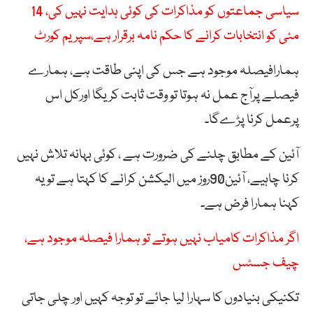
سیاسی جماعتوں کو مذاکرات کی کوئی ہدایت نہیں کی، 14
مئی کو انتخابات کرانے کا حکم نامہ برقرار ہے،سپریم کورٹ
ہمارافیصلہ موجود ہے جس کی اپنی طاقت ہے، ہمارے
فیصلے پرآج عمل نہ ہوتا تو وقت ثابت کریگا اورکل اس
پرعمل کرنا پڑےگا۔
آئین کے مطابق چلنے کی ضرورت ہے ، کوئی بہانہ تلاش نہیں
کرنا چاہیے، آئین90روز میں الیکشن کرانے کا کہتا ہے تو یہ
کہنا ہمارا فرض ہے۔
اگر مذاکرات کامیاب نہیں ہوتے تو ہمارا فیصلہ موجود ہے،
چیف جسٹس
تکنیکی بنیادوں کا سہارا لیا جائے تو توجہ کہیں اور چلی جاتی