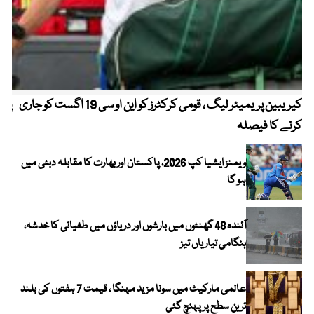
کیریبین پریمیئر لیگ ، قومی کرکٹرز کو این او سی 19 اگست کو جاری
پیٹ
کرنے کا فیصلہ
ویمنز ایشیا کپ 2026، پاکستان اور بھارت کا مقابلہ دبئی میں
ہو گا
آئندہ 48 گھنٹوں میں بارشوں اور دریاؤں میں طغیانی کا خدشہ،
ہنگامی تیاریاں تیز
عالمی مارکیٹ میں سونا مزید مہنگا ، قیمت 7 ہفتوں کی بلند
ترین سطح پر پہنچ گئی