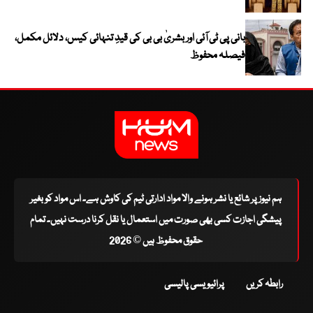
بانی پی ٹی آئی اور بشریٰ بی بی کی قیدِ تنہائی کیس، دلائل مکمل،
فیصلہ محفوظ
ہم نیوز پر شائع یا نشر ہونے والا مواد ادارتی ٹیم کی کاوش ہے۔ اس مواد کو بغیر
پیشگی اجازت کسی بھی صورت میں استعمال یا نقل کرنا درست نہیں۔ تمام
حقوق محفوظ ہیں © 2026
رابطہ کریں
پرائیویسی پالیسی