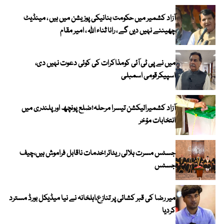
آزاد کشمیر میں حکومت بنانیکی پوزیشن میں ہیں ، مینڈیٹ
چھیننے نہیں دیں گے ، رانا ثناء اللہ ، امیر مقام
میں نے پی ٹی آئی کومذاکرات کی کوئی دعوت نہیں دی،
اسپیکرقومی اسمبلی
آزاد کشمیرالیکشن تیسرا مرحلہ؛ضلع پونچھ اور پلندری میں
انتخابات مؤخر
جسٹس مسرت ہلالی ریٹائر؛خدمات ناقابل فراموش ہیں،چیف
جسٹس
میر رضا کی قبر کشائی پر تنازع،اہلخانہ نے نیا میڈیکل بورڈ مسترد
کردیا