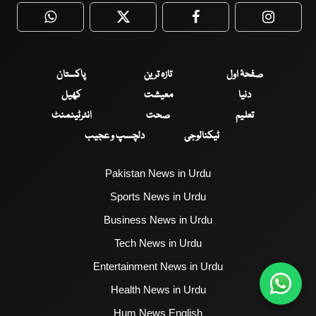
WhatsApp
Twitter
Facebook
Faceboo
صفحۂ اول
تازہ ترین
پاکستان
دنیا
معیشت
کھیل
تعلیم
صحت
انٹرٹینمنٹ
ٹیکنالوجی
دلچسپ و عجیب
Pakistan News in Urdu
Sports News in Urdu
Business News in Urdu
Tech News in Urdu
Entertainment News in Urdu
Health News in Urdu
Hum News English