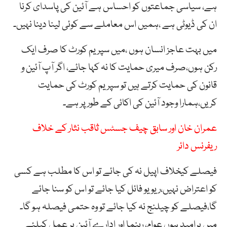
ہے، سیاسی جماعتوں کو احساس ہے آئین کی پاسدای کرنا
ان کی ڈیوٹی ہے ،ہمیں اس معاملے سے کوئی لینا دینا نہیں۔
میں بہت عاجز انسان ہوں ،میں سپریم کورٹ کا صرف ایک
رکن ہوں،صرف میری حمایت کا نہ کہا جائے، اگر آپ آئین و
قانون کی حمایت کرتے ہیں تو سپریم کورٹ کی حمایت
کریں،ہمارا وجود آئین کی اکائی کے طور پر ہے۔
عمران خان اور سابق چیف جسٹس ثاقب نثار کے خلاف
ریفرنس دائر
فیصلے کیخلاف اپیل نہ کی جائے تو اس کا مطلب ہے کسی
کو اعتراض نہیں،ریویو فائل کیا جائے تو اس کو سنا جائے
گا،فیصلے کو چیلنج نہ کیا جائے تو وہ حتمی فیصلہ ہو گا۔
میں پرامید ہوں عوام، رہنما اور ادارے آئین پر عمل کیلئے