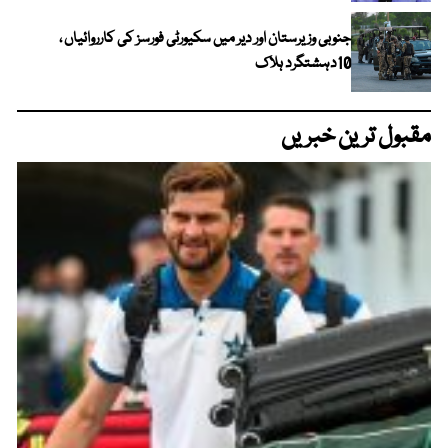
جنوبی وزیرستان اور دیر میں سکیورٹی فورسز کی کارروائیاں ،
10دہشتگرد ہلاک
مقبول ترین خبریں