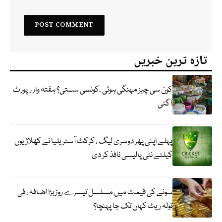
تازہ ترین خبریں
کون سی چیز مہنگی ہوئی ،کونسی سستی؟ ہفتہ وار رپورٹ
آگئی
پہلے اپنی پھر دوسری لیگ ، کرکٹ آسٹریلیا نے کھلاڑیوں
کیلئے نئی پالیسی نافذ کر دی
سونے کی قیمت میں مسلسل تیسرے روز بڑا اضافہ ، فی
تولہ ریٹ کہاں تک جا پہنچا؟