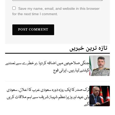
Save my name, email, and website in this browser
for the next time I comment.
تازہ ترین خبریں
جنگی صلاحیتوں میں اضافہ کر دیا ، ہر خطرے سے نمٹنے
کیلئے تیار ہیں ، ایرانی فوج
ترک صدر کا ایک روزہ دورہ سعودی عرب کا اعلان، سعودی
ولی عہد اور وزیراعظم شہباز شریف سے اہم ملاقات کریں
گے