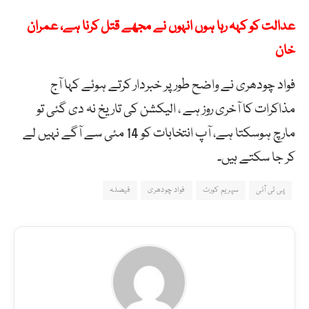
عدالت کو کہہ رہا ہوں انہوں نے مجھے قتل کرنا ہے، عمران
خان
فواد چودھری نے واضح طور پر خبردار کرتے ہوئے کہا آج
مذاکرات کا آخری روز ہے ، الیکشن کی تاریخ نہ دی گئی تو
مارچ ہوسکتا ہے، آپ انتخابات کو 14 مئی سے آگے نہیں لے
کر جا سکتے ہیں۔
پی ٹی آئی
سپریم کورٹ
فواد چودھری
فیصلہ