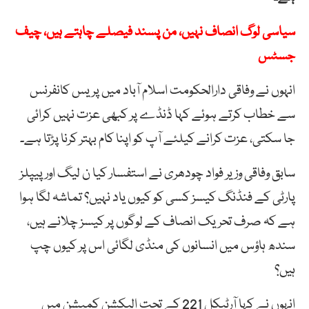
سیاسی لوگ انصاف نہیں، من پسند فیصلے چاہتے ہیں، چیف
جسٹس
انہوں نے وفاقی دارالحکومت اسلام آباد میں پریس کانفرنس
سے خطاب کرتے ہوئے کہا ڈنڈے پر کبھی عزت نہیں کرائی
جا سکتی، عزت کرانے کیلئے آپ کو اپنا کام بہتر کرنا پڑتا ہے۔
سابق وفاقی وزیر فواد چودھری نے استفسار کیا ن لیگ اور پیپلز
پارٹی کے فنڈنگ کیسز کسی کو کیوں یاد نہیں؟ تماشہ لگا ہوا
ہے کہ صرف تحریک انصاف کے لوگوں پر کیسز چلانے ہیں،
سندھ ہاؤس میں انسانوں کی منڈی لگائی اس پر کیوں چپ
ہیں؟
انہوں نے کہا آرٹیکل 221 کے تحت الیکشن کمیشن میں