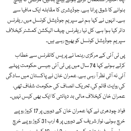
بنوانے کا شوق پرانا ہے، جوڈیشری کا مقابلہ ایک مافیا سے
ہے۔ انہوں نے کہا ہم نے سپریم جوڈیشل کونسل میں ریفرنس
دائر کیا ہوا ہے، کل نیا ریفرنس چیف الیکشن کمشنر کیخلاف
سپریم جوڈیشل کونسل کو بھیج رہے ہیں۔
پی ٹی آئی کے مرکزی رہنما نے پریس کانفرنس سے خطاب
کرتے ہوئے کہا 74 سال میں پی ٹی آئی جیسی حکومت پہلے
آئی نہ آتی نظر آ رہی ہے، عمران خان نے پاکستان میں سادگی
کی روایت قائم کی، تحریک انصاف کی حکومت شفاف تھی،
عمران خان کیخلاف مالی بد دیانتی کا ایک بھی کیس نہیں۔
فواد چودھری نے کہا عمران خان کے دوروں پر 17 کروڑ روپے
خرچ ہوئے، نواز شریف کے دوروں پر 4 ارب 31 کروڑ روپے خرچ