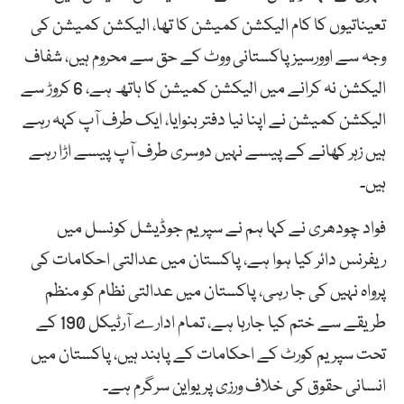
تعیناتیوں کا کام الیکشن کمیشن کا تھا، الیکشن کمیشن کی
وجہ سے اوورسیز پاکستانی ووٹ کے حق سے محروم ہیں، شفاف
الیکشن نہ کرانے میں الیکشن کمیشن کا ہاتھ ہے، 6 کروڑ سے
الیکشن کمیشن نے اپنا نیا دفتر بنوایا، ایک طرف آپ کہہ رہے
ہیں زہر کھانے کے پیسے نہیں دوسری طرف آپ پیسے اڑا رہے
ہیں۔
فواد چودھری نے کہا ہم نے سپریم جوڈیشل کونسل میں
ریفرنس دائر کیا ہوا ہے، پاکستان میں عدالتی احکامات کی
پرواہ نہیں کی جا رہی، پاکستان میں عدالتی نظام کو منظم
طریقے سے ختم کیا جارہا ہے، تمام ادارے آرٹیکل 190 کے
تحت سپریم کورٹ کے احکامات کے پابند ہیں، پاکستان میں
انسانی حقوق کی خلاف ورزی پر یواین سرگرم ہے۔