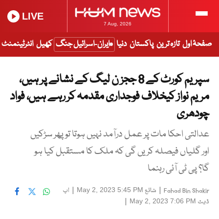
LIVE
7 Aug, 2026
صفحۂ اول
تازہ ترین
پاکستان
دنیا
ایران-اسرائیل جنگ
کھیل
انٹرٹینمنٹ
سپریم کورٹ کے 8 ججز ن لیگ کے نشانے پر ہیں،
مریم نواز کیخلاف فوجداری مقدمہ کر رہے ہیں، فواد
چودھری
عدالتی احکا مات پر عمل درآمد نہیں ہوتا تو پھر سڑکیں
اور گلیاں فیصلہ کریں گی کہ ملک کا مستقبل کیا ہو
گا؟ پی ٹی آئی رہنما
|
شائع
|
اپ
May 2, 2023 5:45 PM
Fahad Bin Shakir
ڈیٹ
|
May 2, 2023 7:06 PM