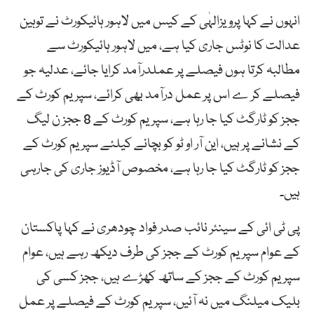
انہوں نے کہا پرویزالہٰی کے کیس میں لاہور ہائیکورٹ نے توہین
عدالت کا نوٹس جاری کیا ہے، میں لاہور ہائیکورٹ سے
مطالبہ کرتا ہوں فیصلے پر عملدرآمد کرایا جائے، عدلیہ جو
فیصلے کر ے اس پر عمل درآمد بھی کرائے، سپریم کورٹ کے
ججز کو ٹارگٹ کیا جا رہا ہے، سپریم کورٹ کے 8 ججز ن لیگ
کے نشانے پر ہیں، این آر او ٹو کو بچانے کیلئے سپریم کورٹ کے
ججز کو ٹارگٹ کیا جا رہا ہے، مخصوص آڈیوز جاری کی جارہی
ہیں۔
پی ٹی ائی کے سینئر نائب صدر فواد چودھری نے کہا پاکستان
کے عوام سپریم کورٹ کے ججز کی طرف دیکھ رہے ہیں، عوام
سپریم کورٹ کے ججز کے ساتھ کھڑے ہیں، ججز کسی کی
بلیک میلنگ میں نہ آئیں، سپریم کورٹ کے فیصلے پر عمل