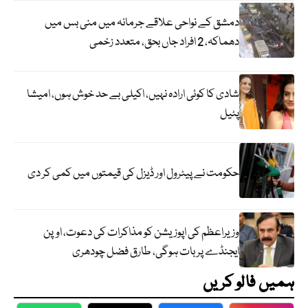
دمشق کے نواحی علاقے جرمانہ میں منی بس میں
دھماکہ، 2 افراد جاں بحق، متعدد زخمی
شادی کا کوئی ارادہ نہیں، اکیلی بے حد خوش ہوں، امیشا
پٹیل
حکومت نے پیٹرول اور ڈیزل کی قیمتوں میں کمی کر دی
وزیراعظم کی اپوزیشن کو مذاکرات کی دعوت، اوپن
ایجنڈے پر بات ہوگی، طارق فضل چودھری
ہمیں فالو کریں