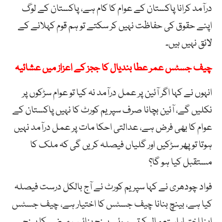
درآمد کرانا پاکستان کے عوام کا کام ہے، پاکستان کے لوگ
اپنے حقوق کی حفاظت نہیں کر سکتے تو ہم قوم کہلانے کے
لائق نہیں ہیں۔
چیف جسٹس عمر عطا بندیال کا ججز کے اعزاز میں عشائیہ
انہوں نے کہا اگر آئین پر عمل درآمد نہ کیا تو عوام سڑکوں پر
نکلیں گے، آئین بچانا صرف سپریم کورٹ کا نہیں پاکستان کے
عوام کا بھی فرض ہے، عدالتی احکا مات پر عمل درآمد نہیں
ہوتا تو پھر سڑکیں اور گلیاں فیصلہ کریں گی کہ ملک کا
مستقبل کیا ہو گا؟
فواد چودھری نے کہا سپریم کورٹ نے آج بالکل درست فیصلہ
کیا ہے، بینچ بنانا چیف جسٹس کا اختیار ہے، چیف جسٹس
اپنا اختیار استعمال کرتے ہوئے بینچ بنائیں، مرضی کا بینچ