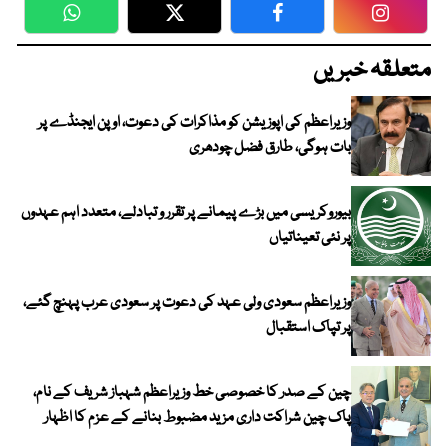
WhatsApp
Twitter
Facebook
Faceboo
متعلقہ خبریں
وزیراعظم کی اپوزیشن کو مذاکرات کی دعوت، اوپن ایجنڈے پر
بات ہوگی، طارق فضل چودھری
بیوروکریسی میں بڑے پیمانے پر تقرر و تبادلے، متعدد اہم عہدوں
پر نئی تعیناتیاں
وزیراعظم سعودی ولی عہد کی دعوت پر سعودی عرب پہنچ گئے،
پر تپاک استقبال
چین کے صدر کا خصوصی خط وزیراعظم شہباز شریف کے نام،
پاک چین شراکت داری مزید مضبوط بنانے کے عزم کا اظہار