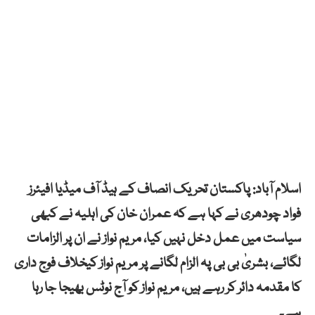
اسلام آباد: پاکستان تحریک انصاف کے ہیڈ آف میڈیا افیئرز
فواد چودھری نے کہا ہے کہ عمران خان کی اہلیہ نے کبھی
سیاست میں عمل دخل نہیں کیا، مریم نواز نے ان پر الزامات
لگائے، بشریٰ بی بی پہ الزام لگانے پر مریم نواز کیخلاف فوج داری
کا مقدمہ دائر کر رہے ہیں، مریم نواز کو آج نوٹس بھیجا جا رہا
ہے۔