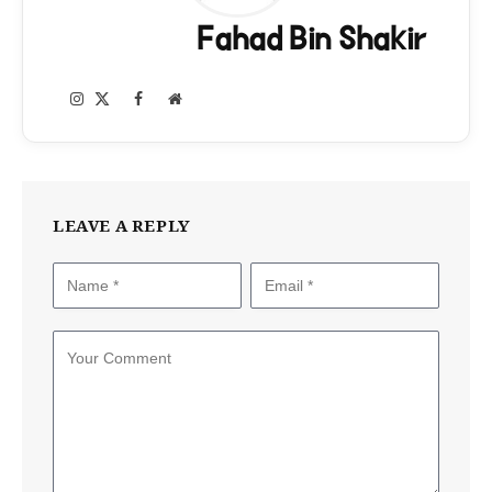
Fahad Bin Shakir
Instagram
Facebook
X
Website
(Twitter)
LEAVE A REPLY