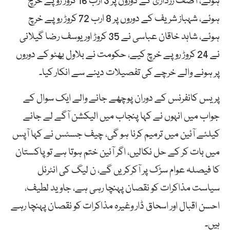
ہوئے، آصف زرداری کے دوروں پر 3 ارب 16 کروڑ روپے خرچ
ہوئے، شہباز شریف کے دوروں پر 8 ارب 72 کروڑ روپے خرچ
ہوئے، شاہد خاقان عباسی نے 35 کروڑ اوریوسف رضا گیلانی
نے 24 کروڑ روپے خرچ کیے، حکومت نے بلاول بھٹو کے دوروں
پر ہونے والے خرچے کی تفصیلات دینے سے انکار کیا۔
پریس کانفرنس کے دوران پوچھے جانے والے ایک سوال کے
جواب میں انہوں نے کہا پنجاب میں الیکشن آگے لے جانے
کیلئے آئین میں ترمیم کرنا ہو گی، چیف جسٹس نے کہا آپس
میں بات کر کے حل نکالیں، اگر آئین ختم ہوتا ہے تو پاکستان
کا فیصلہ عوام سڑک پر آکرکریں گے، ن لیگ کی انٹرنل
سیاست مذاکرات کو نقصان پہنچا رہی ہے، جاوید لطیف،
احسن اقبال اور اسحاق ڈار وغیرہ مذاکرات کو نقصان پہنچا رہے
ہیں۔