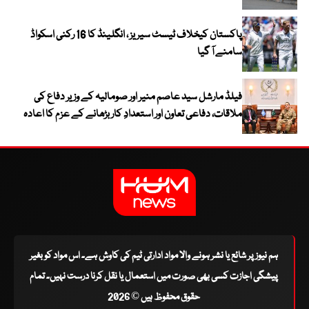
پاکستان کیخلاف ٹیسٹ سیریز ، انگلینڈ کا 16 رکنی اسکواڈ
سامنے آ گیا
فیلڈ مارشل سید عاصم منیر اور صومالیہ کے وزیر دفاع کی
ملاقات، دفاعی تعاون اور استعدادِ کار بڑھانے کے عزم کا اعادہ
ہم نیوز پر شائع یا نشر ہونے والا مواد ادارتی ٹیم کی کاوش ہے۔ اس مواد کو بغیر
پیشگی اجازت کسی بھی صورت میں استعمال یا نقل کرنا درست نہیں۔ تمام
حقوق محفوظ ہیں © 2026