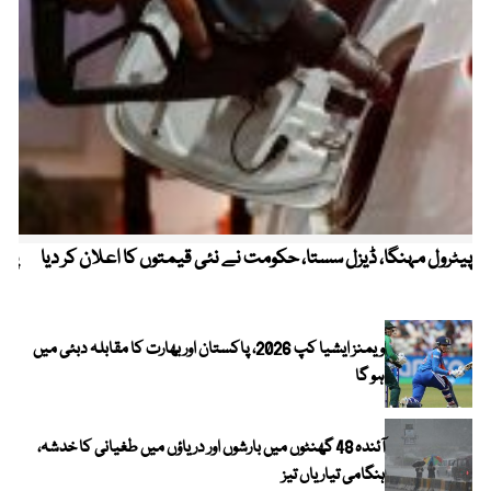
پیٹرول مہنگا، ڈیزل سستا، حکومت نے نئی قیمتوں کا اعلان کر دیا
پنج
ویمنز ایشیا کپ 2026، پاکستان اور بھارت کا مقابلہ دبئی میں
ہو گا
آئندہ 48 گھنٹوں میں بارشوں اور دریاؤں میں طغیانی کا خدشہ،
ہنگامی تیاریاں تیز