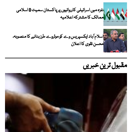
غزہ میں اسرائیلی کارروائیوں پر پاکستان سمیت 8 اسلامی
ممالک کا مشترکہ اعلامیہ
اسلام آباد ایکسپریس وے کو موٹروے طرز بنانے کا منصوبہ،
محسن نقوی کا اعلان
مقبول ترین خبریں