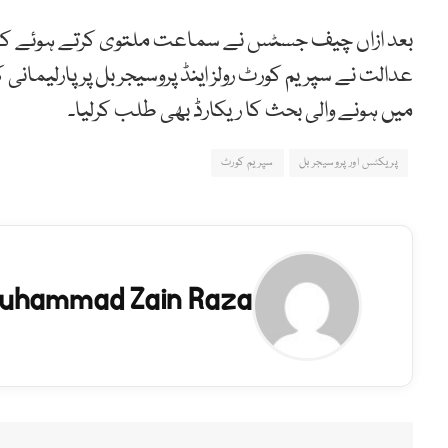
عدالت نے سپریم کورٹ رولز اینڈ پروسیجر بل پر پارلیمانی 
میں ہونے والی بحث کا ریکارڈ بھی طلب کرلیا۔
پریکٹس اور پروسیجر بل
سپریم کورٹ
uhammad Zain Raza