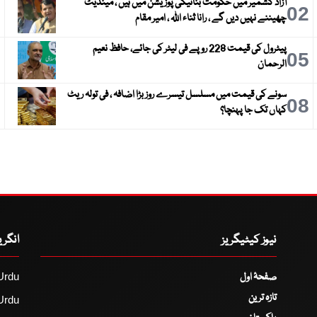
آزاد کشمیر میں حکومت بنانیکی پوزیشن میں ہیں ، مینڈیٹ
3
02
چھیننے نہیں دیں گے ، رانا ثناء اللہ ، امیر مقام
پیٹرول کی قیمت 228 روپے فی لیٹر کی جائے، حافظ نعیم
6
05
الرحمان
سونے کی قیمت میں مسلسل تیسرے روز بڑا اضافہ ، فی تولہ ریٹ
9
08
کہاں تک جا پہنچا؟
نیوز کیٹیگریز
انگر
صفحۂ اول
Urdu
تازہ ترین
Urdu