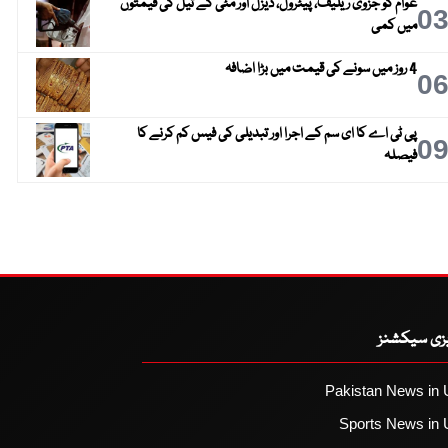
عوام کو جزوی ریلیف، پیٹرول، ڈیزل اور مٹی کے تیل کی قیمتوں
0
میں کمی
4 روز میں سونے کی قیمت میں بڑا اضافہ
0
پی ٹی اے کا ای سم کے اجرا اور تبدیلی کی فیس کم کرنے کا
0
فیصلہ
یزی سیکشنز
Pakistan News in 
Sports News in 