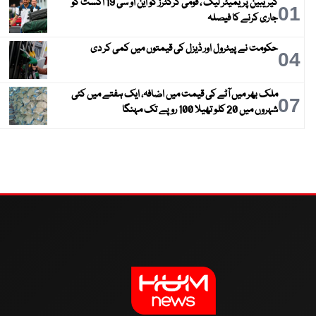
کیریبین پریمیئر لیگ ، قومی کرکٹرز کو این او سی 19 اگست کو
01
جاری کرنے کا فیصلہ
حکومت نے پیٹرول اور ڈیزل کی قیمتوں میں کمی کر دی
04
ملک بھر میں آٹے کی قیمت میں اضافہ، ایک ہفتے میں کئی
07
شہروں میں 20 کلو تھیلا 100 روپے تک مہنگا