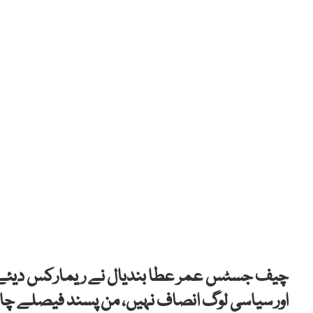
چیف جسٹس عمر عطا بندیال نے ریمارکس دیئے ہیں
اور سیاسی لوگ انصاف نہیں، من پسند فیصلے چاہ