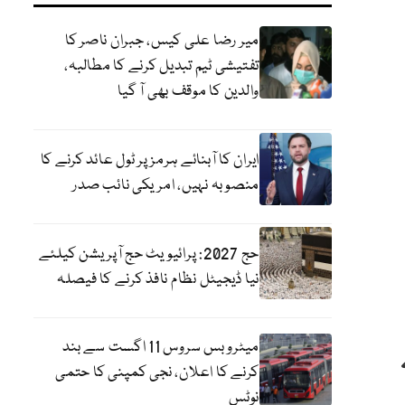
میر رضا علی کیس، جبران ناصر کا
تفتیشی ٹیم تبدیل کرنے کا مطالبہ،
والدین کا موقف بھی آ گیا
ایران کا آبنائے ہرمز پر ٹول عائد کرنے کا
منصوبہ نہیں، امریکی نائب صدر
حج 2027: پرائیویٹ حج آپریشن کیلئے
نیا ڈیجیٹل نظام نافذ کرنے کا فیصلہ
میٹرو بس سروس 11 اگست سے بند
کرنے کا اعلان، نجی کمپنی کا حتمی
نوٹس