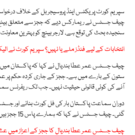
چیف جسٹس نے ریمارکس دیے کہ ججز سے متعلق بینچ 
سنجیدہ بحث کی توقع ہے، لارجر بینچ کو بہترین معاونت 
انتخابات کے لیے فنڈز ملے یا نہیں؟ سپریم کورٹ نے 
چیف جسٹس عمر عطا بندیال نے کہا کہ پاکستان میں اپ
ستون کے بارے میں ہے۔ ججز کے جاری کردہ حکم پر عم
آنے کی کوئی قانونی حیثیت نہیں۔ جب تک ریفرنس سما
دوران سماعت پاکستان بار کی فل کورٹ بنانے اور جسٹ
گئی۔ چیف جسٹس نے کہا کہ ہمارے پاس 15 ججز ہیں، بینچ میں جو بیٹھے ہیں وہ سپریم کورٹ کے معزز ججز ہیں۔
چیف جسٹس عمر عطا بندیال کا ججز کے اعزاز میں عشا