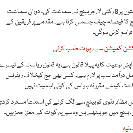
سپریم کورٹ پریکٹس اینڈ پروسیجر بل کے خلاف درخواستوں پر 8 رکنی لارجر بینچ نے سماعت کی۔ دورانِ سماعت
کا فیصلہ چیف جسٹس کرتا ہے۔ مقدمے پر فریقین کے
فراہم کرنی ہوگی۔
الیکشن کمیشن سے رپورٹ طلب کر لی
نی نوعیت کا یہ پہلا قانون ہے، یہ قانون ریاست کے تیسر
ل درآمد سب پر لازم ہے۔ کسی بھی جج کیخلاف ریفرنس
عت کیلئے مقرر نہ ہو اس کی کوئی اہمیت نہیں۔
س مظاہر نقوی کو بینچ سے الگ کرنے کی استدعا مسترد کرد
ئیہ