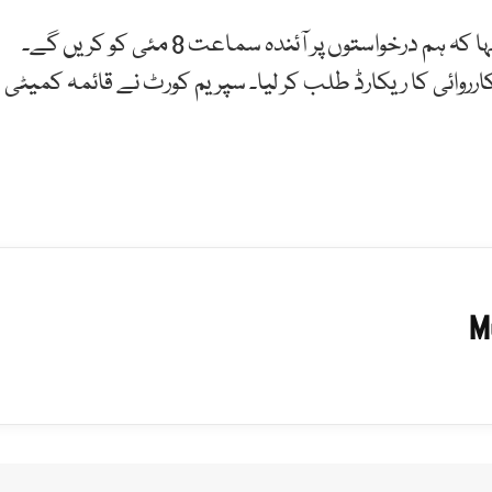
بعد ازاں چیف جسٹس نے سماعت ملتوی کرتے ہوئے کہا کہ ہم درخواستوں پر آئندہ سماعت 8 مئی کو کریں گے۔
کارروائی کا ریکارڈ طلب کر لیا۔ سپریم کورٹ نے قائمہ کمیٹی
M