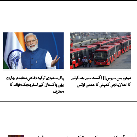
میٹرو بس سروس 11 اگست سے بند کرنے
پاک سعودی ترکیہ دفاعی معاہدہ، بھارت
کا اعلان، نجی کمپنی کا حتمی نوٹس
بھی پاکستان کے اسٹریٹجک فوائد کا
معترف