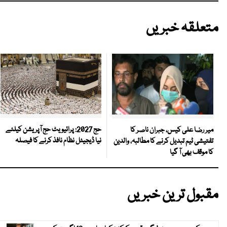
متعلقہ خبریں
حج 2027: پرائیویٹ حج آپریشن کیلئے
میر رضا علی کیس، جبران ناصر کا
نیا ڈیجیٹل نظام نافذ کرنے کا فیصلہ
تفتیشی ٹیم تبدیل کرنے کا مطالبہ، والدین
کا موقف بھی آ گیا
مقبول ترین خبریں