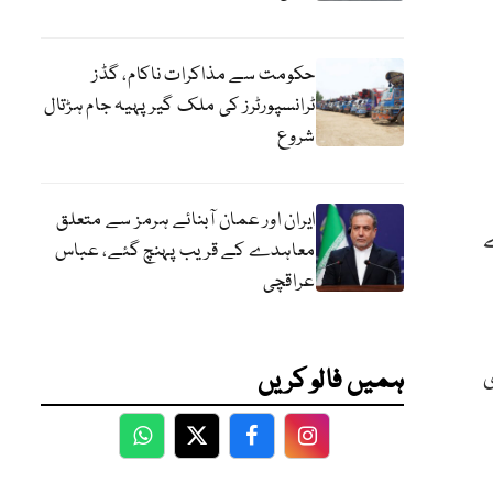
حکومت سے مذاکرات ناکام، گڈز
ٹرانسپورٹرز کی ملک گیر پہیہ جام ہڑتال
شروع
ایران اور عمان آبنائے ہرمز سے متعلق
ے
معاہدے کے قریب پہنچ گئے، عباس
عراقچی
ی
ہمیں فالو کریں
WhatsApp
Twitter
Facebook
Facebook