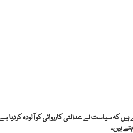
 کہ سیاست نے عدالتی کارروائی کو آلودہ کردیا ہے
تے ہیں۔