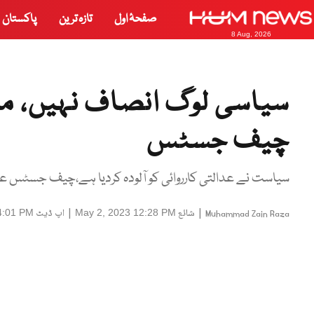
صفحۂ اول
تازہ ترین
پاکستان
8 Aug, 2026
سیاسی لوگ انصاف نہیں، م
چیف جسٹس
سیاست نے عدالتی کارروائی کو آلودہ کردیا ہے،چیف جسٹس عمر عطا بندیال
|
شائع
|
اپ ڈیٹ
4:01 PM
May 2, 2023 12:28 PM
Muhammad Zain Raza