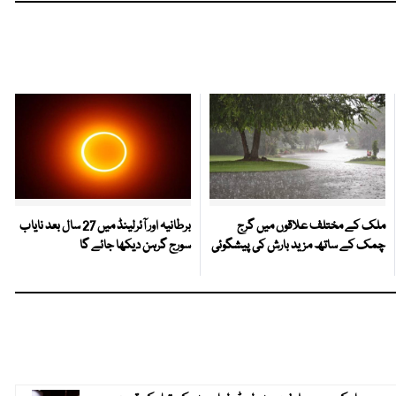
ملک کے مختلف علاقوں میں گرج
برطانیہ اور آئرلینڈ میں 27 سال بعد نایاب
چمک کے ساتھ مزید بارش کی پیشگوئی
سورج گرہن دیکھا جائے گا