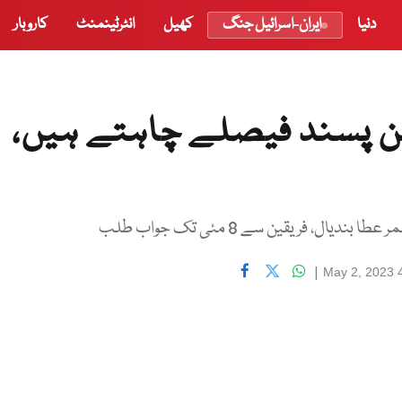
دنیا
ایران-اسرائیل جنگ
کھیل
انٹرٹینمنٹ
کاروبار
ن پسند فیصلے چاہتے ہیں،
، فریقین سے 8 مئی تک جواب طلب
|
May 2, 2023 