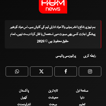
ہم نیوز پر شائع یا نشر ہونے والا مواد ادارتی ٹیم کی کاوش ہے۔ اس مواد کو بغیر
پیشگی اجازت کسی بھی صورت میں استعمال یا نقل کرنا درست نہیں۔ تمام
حقوق محفوظ ہیں © 2026
رابطہ کریں
پرائیویسی پالیسی
WhatsApp
Twitter
Facebook
Faceboo
صفحۂ اول
تازہ ترین
پاکستان
دنیا
معیشت
کھیل
تعلیم
صحت
انٹرٹینمنٹ