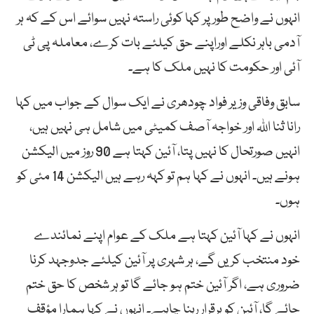
انہوں نے واضح طور پر کہا کوئی راستہ نہیں سوائے اس کے کہ ہر
آدمی باہر نکلے اوراپنے حق کیلئے بات کرے، معاملہ پی ٹی
آئی اور حکومت کا نہیں ملک کا ہے۔
سابق وفاقی وزیر فواد چودھری نے ایک سوال کے جواب میں کہا
رانا ثنا اللہ اور خواجہ آصف کمیٹی میں شامل ہی نہیں ہیں،
انہیں صورتحال کا نہیں پتا، آئین کہتا ہے 90 روز میں الیکشن
ہونے ہیں۔ انہوں نے کہا ہم تو کہہ رہے ہیں الیکشن 14 مئی کو
ہوں۔
انہوں نے کہا آئین کہتا ہے ملک کے عوام اپنے نمائندے
خود منتخب کریں گے، ہر شہری پر آئین کیلئے جدوجہد کرنا
ضروری ہے، اگر آئین ختم ہو جائے گا تو ہر شخص کا حق ختم
جائے گا، آئین کو برقرار رہنا چاہیے۔ انہوں نے کہا ہمارا مؤقف