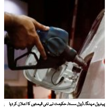
پیٹرول مہنگا، ڈیزل سستا، حکومت نے نئی قیمتوں کا اعلان کر دیا
پنج