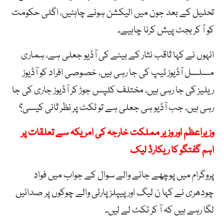
تحلیل کے بعد جون میں الیکشن ہونے چاہئیں، اگلی حکومت
کو آ کر بجٹ پیش کرنا چاہیے۔
انہوں نے کہا ثاقب نثار کے بیٹے کی آڈیو جعلی ہے، ہماری
مسلسل آڈیوز ٹیپ کی جا رہی ہیں، خصوصی افراد کو آڈیوز
ریلیز کی جا رہی ہیں، مختلف کلپس جوڑ کر آڈیوز جاری کی جا
رہی ہیں، جب آڈیو ہی جعلی ہے تو ٹکٹ پر نظر ثانی کیسی؟
وزیراعظم اور وزیر مملکت خارجہ کی امریکہ سے تعلقات پر
اہم گفتگو کا ریکارڈ لیک
پروگرام میں پوچھے جانے والے سوال کے جواب میں فواد
چودھری نے کہا ن لیگ اور پیپلز پارٹی والے چوکوں پر صدائیں
لگا رہے ہیں کہ آ کر ٹکٹ لے لیں۔