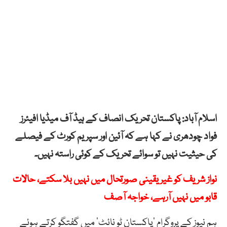
اسلام آباد: پاکستان تحریک انصاف کے ہیڈ آف میڈیا افیئرز
فواد چودھری نے کہا ہے کہ آئین اور سپریم کورٹ کے فیصلے
کی حیثیت نہیں تو سوائے تحریک کے کوئی راستہ نہیں۔
نواز شریف کو غیر یقینی صورتحال میں نہیں بلا سکتے، حالات
قابو میں نہیں آرہے، خواجہ آصف
ہم نیوز کے پروگرام ’پاکستان ٹو نائٹ‘ میں گفتگو کرتے ہوئے