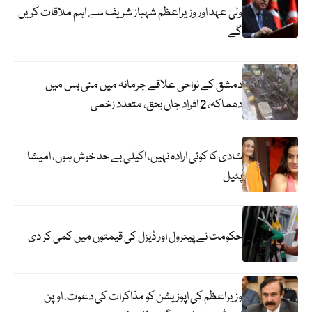
ولی عہد اور وزیراعظم شہباز شریف سے اہم ملاقات کریں
گے
دمشق کے نواحی علاقے جرمانہ میں منی بس میں
دھماکہ، 2 افراد جاں بحق، متعدد زخمی
شادی کا کوئی ارادہ نہیں، اکیلی بے حد خوش ہوں، امیشا
پٹیل
حکومت نے پیٹرول اور ڈیزل کی قیمتوں میں کمی کر دی
وزیراعظم کی اپوزیشن کو مذاکرات کی دعوت، اوپن