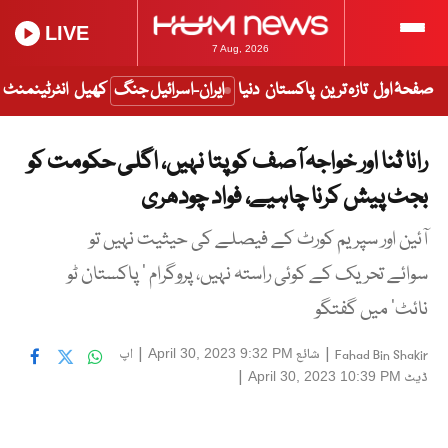
LIVE
7 Aug, 2026
صفحۂ اول
تازہ ترین
پاکستان
دنیا
ایران-اسرائیل جنگ
کھیل
انٹرٹینمنٹ
رانا ثنا اور خواجہ آصف کو پتا نہیں، اگلی حکومت کو
بجٹ پیش کرنا چاہیے، فواد چودھری
آئین اور سپریم کورٹ کے فیصلے کی حیثیت نہیں تو
سوائے تحریک کے کوئی راستہ نہیں، پروگرام ’ پاکستان ٹو
نائٹ‘ میں گفتگو
|
شائع
|
اپ
April 30, 2023 9:32 PM
Fahad Bin Shakir
ڈیٹ
|
April 30, 2023 10:39 PM