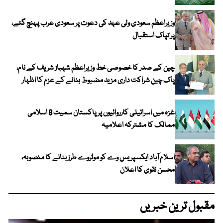
وزیراعظم سعودی ولی عہد کی دعوت پر سعودی عرب پہنچ گئے،
پر تپاک استقبال
چین کے صدر کا خصوصی خط وزیراعظم شہباز شریف کے نام،
پاک چین شراکت داری مزید مضبوط بنانے کے عزم کا اظہار
غزہ میں اسرائیلی کارروائیوں پر پاکستان سمیت 8 اسلامی
ممالک کا مشترکہ اعلامیہ
اسلام آباد ایکسپریس وے کو موٹروے طرز بنانے کا منصوبہ،
محسن نقوی کا اعلان
مقبول ترین خبریں