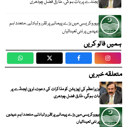
ایجنڈے پر بات ہوگی، طارق فضل چودھری
بیوروکریسی میں بڑے پیمانے پر تقرر و تبادلے، متعدد اہم
عہدوں پر نئی تعیناتیاں
ہمیں فالو کریں
WhatsApp
Twitter
Facebook
Faceboo
متعلقہ خبریں
وزیراعظم کی اپوزیشن کو مذاکرات کی دعوت، اوپن ایجنڈے پر
بات ہوگی، طارق فضل چودھری
بیوروکریسی میں بڑے پیمانے پر تقرر و تبادلے، متعدد اہم عہدوں
پر نئی تعیناتیاں