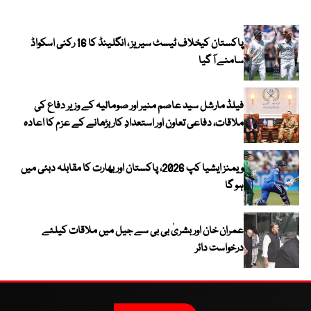
پاکستان کیخلاف ٹیسٹ سیریز ، انگلینڈ کا 16 رکنی اسکواڈ
سامنے آ گیا
فیلڈ مارشل سید عاصم منیر اور صومالیہ کے وزیر دفاع کی
ملاقات، دفاعی تعاون اور استعدادِ کار بڑھانے کے عزم کا اعادہ
ویمنز ایشیا کپ 2026، پاکستان اور بھارت کا مقابلہ دبئی میں
ہو گا
عمران خان اور بشریٰ بی بی سے جیل میں ملاقات کیلئے
درخواست دائر