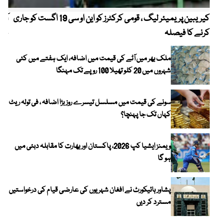
کیریبین پریمیئر لیگ ، قومی کرکٹرز کو این او سی 19 اگست کو جاری
آز
کرنے کا فیصلہ
چھی
ملک بھر میں آٹے کی قیمت میں اضافہ، ایک ہفتے میں کئی
شہروں میں 20 کلو تھیلا 100 روپے تک مہنگا
سونے کی قیمت میں مسلسل تیسرے روز بڑا اضافہ ، فی تولہ ریٹ
کہاں تک جا پہنچا؟
ویمنز ایشیا کپ 2026، پاکستان اور بھارت کا مقابلہ دبئی میں
ہو گا
پشاور ہائیکورٹ نے افغان شہریوں کی عارضی قیام کی درخواستیں
مسترد کر دیں