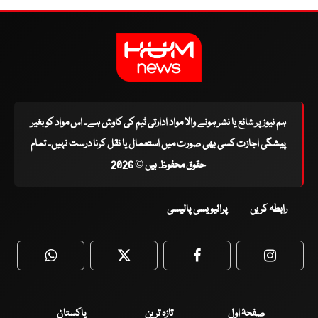
ہم نیوز پر شائع یا نشر ہونے والا مواد ادارتی ٹیم کی کاوش ہے۔ اس مواد کو بغیر
پیشگی اجازت کسی بھی صورت میں استعمال یا نقل کرنا درست نہیں۔ تمام
حقوق محفوظ ہیں © 2026
رابطہ کریں
پرائیویسی پالیسی
WhatsApp
Twitter
Facebook
Faceboo
صفحۂ اول
تازہ ترین
پاکستان