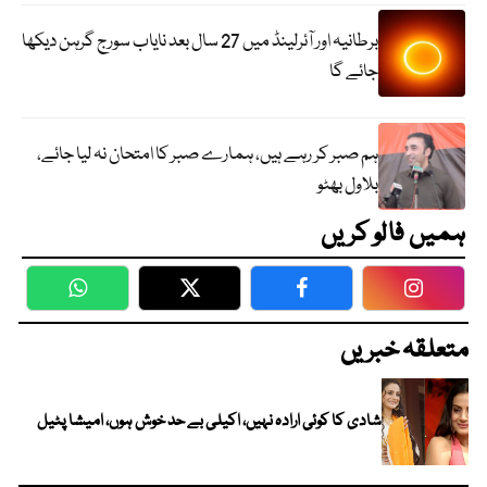
برطانیہ اور آئرلینڈ میں 27 سال بعد نایاب سورج گرہن دیکھا
جائے گا
ہم صبر کر رہے ہیں، ہمارے صبر کا امتحان نہ لیا جائے،
بلاول بھٹو
ہمیں فالو کریں
WhatsApp
Twitter
Facebook
Faceboo
متعلقہ خبریں
شادی کا کوئی ارادہ نہیں، اکیلی بے حد خوش ہوں، امیشا پٹیل