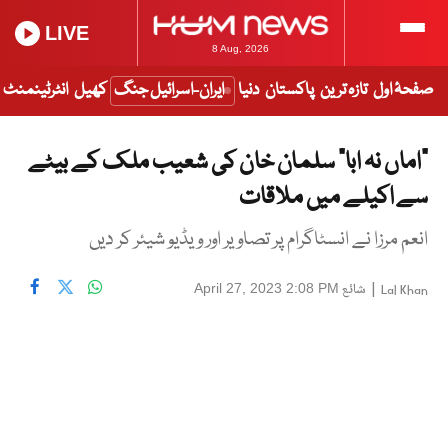
LIVE
8 Aug, 2026
صفحۂ اول
تازہ ترین
پاکستان
دنیا
ایران-اسرائیل جنگ
کھیل
انٹرٹینمنٹ
”اماں نہ ابا“ سلمان خان کی شعیب ملک کے بیٹے
سے اکیلے میں ملاقات
انعم مرزا نے انسٹاگرام پر تصاویر اور ویڈیو شیئر کر دیں
|
شائع
April 27, 2023 2:08 PM
Lal Khan