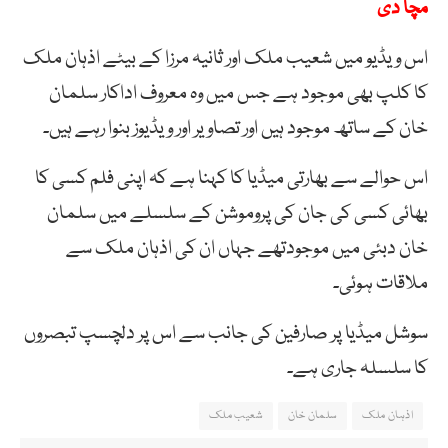
مچا دی
اس ویڈیو میں شعیب ملک اور ثانیہ مرزا کے بیٹے اذہان ملک
کا کلپ بھی موجود ہے جس میں وہ معروف اداکار سلمان
خان کے ساتھ موجود ہیں اور تصاویر اور ویڈیوز بنوا رہے ہیں۔
اس حوالے سے بھارتی میڈیا کا کہنا ہے کہ اپنی فلم کسی کا
بھائی کسی کی جان کی پروموشن کے سلسلے میں سلمان
خان دبئی میں موجودتھے جہاں ان کی اذہان ملک سے
ملاقات ہوئی۔
سوشل میڈیا پر صارفین کی جانب سے اس پر دلچسپ تبصروں
کا سلسلہ جاری ہے۔
اذہان ملک
سلمان خان
شعیب ملک