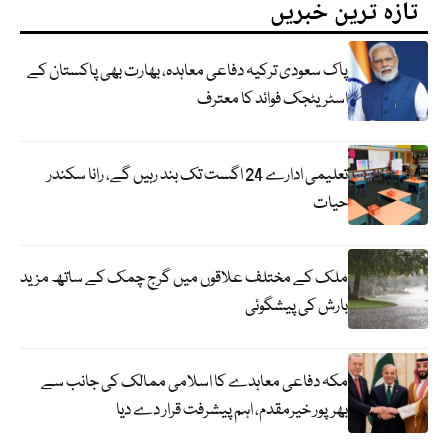
تازہ ترین خبریں
پاک سعودی ترکیہ دفاعی معاہدہ، بھارت بھی پاکستان کے
اسٹریٹجک فوائد کا معترف
تعلیمی ادارے 24 اگست تک بند رہیں گے، رانا سکندر
حیات
ملک کے مختلف علاقوں میں گرج چمک کے ساتھ مزید
بارش کی پیشگوئی
مکہ دفاعی معاہدے کا اسلامی ممالک کی جانب سے
بھرپور خیرمقدم، اہم پیشرفت قرار دے دیا