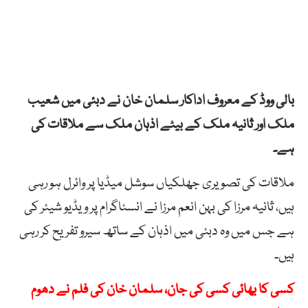
بالی ووڈ کے معروف اداکار سلمان خان نے دبئی میں شعیب
ملک اور ثانیہ ملک کے بیٹے اذہان ملک سے ملاقات کی
ہے۔
ملاقات کی تصویری جھلکیاں سوشل میڈیا پر وائرل ہو رہی
ہیں، ثانیہ مرزا کی بہن انعم مرزا نے انسٹاگرام پر ویڈیو شیئر کی
ہے جس میں وہ دبئی میں اذہان کے ساتھ سیرو تفریح کر رہی
ہیں۔
کسی کا بھائی کسی کی جان، سلمان خان کی فلم نے دھوم