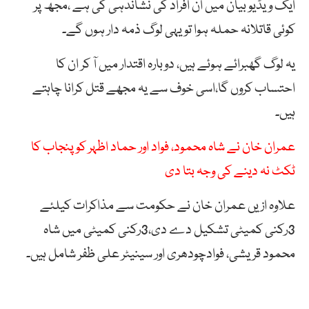
ایک ویڈیو بیان میں ان افراد کی نشاندہی کی ہے ،مجھ پر
کوئی قاتلانہ حملہ ہوا تو یہی لوگ ذمہ دار ہوں گے۔
یہ لوگ گھبرائے ہوئے ہیں، دوبارہ اقتدار میں آ کر ان کا
احتساب کروں گا،اسی خوف سے یہ مجھے قتل کرانا چاہتے
ہیں۔
عمران خان نے شاہ محمود، فواد اور حماد اظہر کو پنجاب کا
ٹکٹ نہ دینے کی وجہ بتا دی
علاوہ ازیں عمران خان نے حکومت سے مذاکرات کیلئے
3رکنی کمیٹی تشکیل دے دی،3رکنی کمیٹی میں شاہ
محمود قریشی، فوادچودھری اور سینیٹر علی ظفر شامل ہیں۔