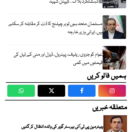
10دہشتگرد ہلاک ، کیپٹن شہید
مسلمان متحد ہوں تو ہر چیلنج کا ڈٹ کر مقابلہ کر سکتے
ہیں، ایرانی وزیر خارجہ
عوام کو جزوی ریلیف، پیٹرول، ڈیزل اور مٹی کے تیل کی
قیمتوں میں کمی
ہمیں فالو کریں
WhatsApp
Twitter
Facebook
Faceboo
متعلقہ خبریں
چیئرمین پی ٹی آئی بیرسٹر گوہر کی والدہ انتقال کر گئیں