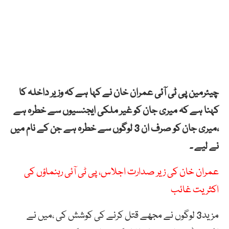
چیئرمین پی ٹی آئی عمران خان نے کہا ہے کہ وزیر داخلہ کا
کہنا ہے کہ میری جان کو غیر ملکی ایجنسیوں سے خطرہ ہے
،میری جان کو صرف ان 3 لوگوں سے خطرہ ہے جن کے نام میں
نے لیے ۔
عمران خان کی زیر صدارت اجلاس، پی ٹی آئی رہنماؤں کی
اکثریت غائب
مزید3 لوگوں نے مجھے قتل کرنے کی کوشش کی ،میں نے