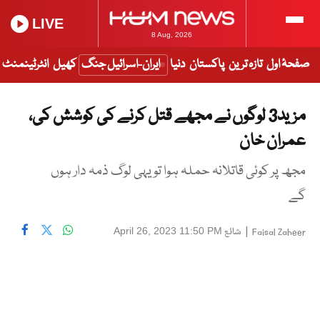
LIVE
8 Aug, 2026
صفحۂ اول
تازہ ترین
پاکستان
دنیا
ایران-اسرائیل جنگ
کھیل
انٹرٹینمنٹ
مزید3 لوگوں نے مجھے قتل کرنے کی کوشش کی،
عمران خان
مجھ پر کوئی قاتلانہ حملہ ہوا تو یہی لوگ ذمہ دار ہوں
گے
|
شائع
April 26, 2023 11:50 PM
Faisal Zaheer