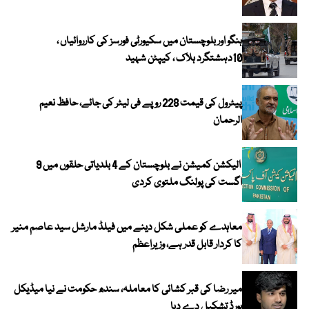
ہنگو اور بلوچستان میں سکیورٹی فورسز کی کارروائیاں ،
10دہشتگرد ہلاک ، کیپٹن شہید
پیٹرول کی قیمت 228 روپے فی لیٹر کی جائے، حافظ نعیم
الرحمان
الیکشن کمیشن نے بلوچستان کے 4 بلدیاتی حلقوں میں 9
اگست کی پولنگ ملتوی کردی
معاہدے کو عملی شکل دینے میں فیلڈ مارشل سید عاصم منیر
کا کردار قابل قدر ہے، وزیراعظم
میر رضا کی قبر کشائی کا معاملہ، سندھ حکومت نے نیا میڈیکل
بورڈ تشکیل دے دیا