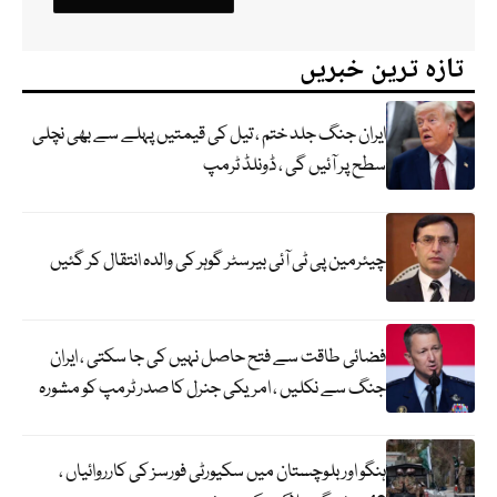
تازہ ترین خبریں
ایران جنگ جلد ختم ، تیل کی قیمتیں پہلے سے بھی نچلی
سطح پر آئیں گی ، ڈونلڈ ٹرمپ
چیئرمین پی ٹی آئی بیرسٹر گوہر کی والدہ انتقال کر گئیں
فضائی طاقت سے فتح حاصل نہیں کی جا سکتی ، ایران
جنگ سے نکلیں ، امریکی جنرل کا صدر ٹرمپ کو مشورہ
ہنگو اور بلوچستان میں سکیورٹی فورسز کی کارروائیاں ،