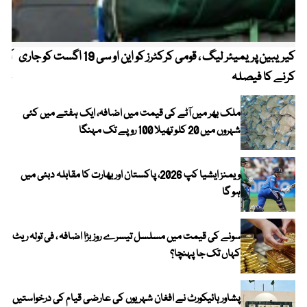
کیریبین پریمیئر لیگ ، قومی کرکٹرز کو این او سی 19 اگست کو جاری
آز
کرنے کا فیصلہ
چھی
ملک بھر میں آٹے کی قیمت میں اضافہ، ایک ہفتے میں کئی
شہروں میں 20 کلو تھیلا 100 روپے تک مہنگا
ویمنز ایشیا کپ 2026، پاکستان اور بھارت کا مقابلہ دبئی میں
ہو گا
سونے کی قیمت میں مسلسل تیسرے روز بڑا اضافہ ، فی تولہ ریٹ
کہاں تک جا پہنچا؟
پشاور ہائیکورٹ نے افغان شہریوں کی عارضی قیام کی درخواستیں