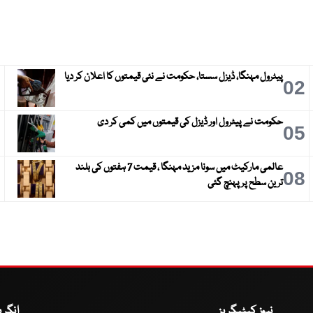
پیٹرول مہنگا، ڈیزل سستا، حکومت نے نئی قیمتوں کا اعلان کر دیا
3
02
حکومت نے پیٹرول اور ڈیزل کی قیمتوں میں کمی کر دی
6
05
عالمی مارکیٹ میں سونا مزید مہنگا ، قیمت 7 ہفتوں کی بلند
9
08
ترین سطح پر پہنچ گئی
نیوز کیٹیگریز
انگر