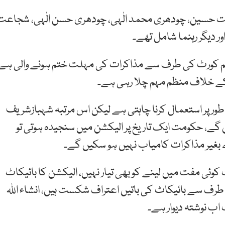
ت حسین، چودھری محمد الٰہی، چودھری حسن الٰہی، شجاعت
ور دیگر رہنما شامل تھے۔
پریم کورٹ کی طرف سے مذاکرات کی مہلت ختم ہونے والی ہے
کے خلاف منظم مہم چلا رہی ہے۔
ور پر استعمال کرنا چاہتی ہے لیکن اس مرتبہ شہبازشریف
گے، حکومت ایک تاریخ پر الیکشن میں سنجیدہ ہوتی تو
 بغیر مذاکرات کامیاب نہیں ہو سکیں گے۔
کوئی مفت میں لینے کو بھی تیار نہیں، الیکشن کا بائیکاٹ
 طرف سے بائیکاٹ کی باتیں اعتراف شکست ہیں، انشاء اللہ
ب نوشتہ دیوار ہے۔