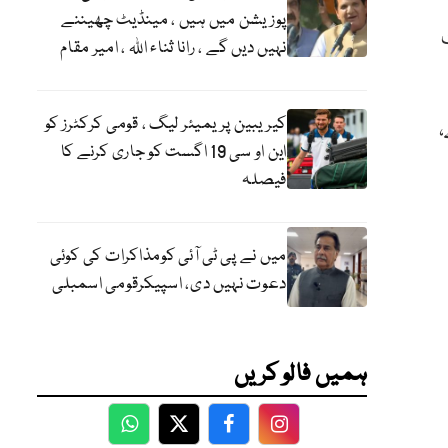
پوزیشن میں ہیں ، مینڈیٹ چھیننے
نہیں دیں گے ، رانا ثناء اللہ ، امیر مقام
کیریبین پریمیئر لیگ ، قومی کرکٹرز کو
،
این او سی 19 اگست کو جاری کرنے کا
فیصلہ
میں نے پی ٹی آئی کومذاکرات کی کوئی
دعوت نہیں دی، اسپیکرقومی اسمبلی
ہمیں فالو کریں
WhatsApp
Twitter
Facebook
Facebook