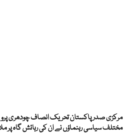
مرکزی صدر پاکستان تحریک انصاف چودھری پرویزا
مختلف سیاسی رہنماؤں نے ان کی رہائش گاہ پر مل