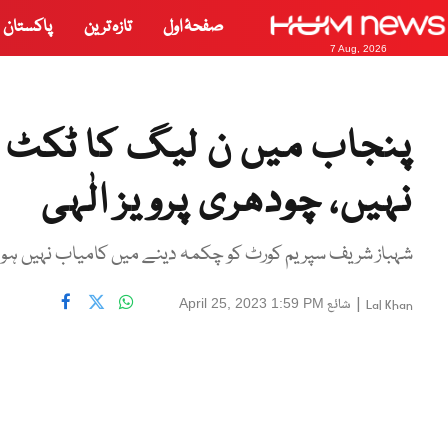
صفحۂ اول
تازہ ترین
پاکستان
7 Aug, 2026
پنجاب میں ن لیگ کا ٹکٹ کو
نہیں، چودھری پرویز الٰہی
شہباز شریف سپریم کورٹ کو چکمہ دینے میں کامیاب نہیں ہو
|
شائع
April 25, 2023 1:59 PM
Lal Khan