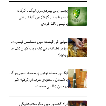
پہلے اپنی پھر دوسری لیگ ، کرکٹ
آسٹریلیا نے کھلاڑیوں کیلئے نئی
پالیسی نافذ کر دی
سونے کی قیمت میں مسلسل تیسرے
روز بڑا اضافہ ، فی تولہ ریٹ کہاں تک جا
پہنچا؟
ایک پر حملہ تینوں پر حملہ تصور ہو گا،
پاکستان ، سعودی عرب اور ترکیہ کے
درمیان دفاعی معاہدہ
آزاد کشمیر میں حکومت بنانیکی