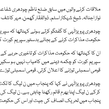
ملاقات کرنے والوں میں سابق ضلع ناظم چودھری شفاع
نواز اجنالہ، شیخ شہکاز اسلم، ذوالفقار گھمن، مہر کاشف ا
چودھری پرویزالٰہی کا گفتگو کرتے ہوئے کہناتھا کہ س
حکومت مذاکرات کرنے کے بجائے بدستور سپریم کورٹ 
ان کا کہناتھا کہ حکومت مذاکرات کو تاخیری حربے کے ط
سپریم کورٹ کو چکمہ دینے میں کامیاب نہیں ہو سکیں 
قومی اسمبلی توڑنے کا اعلان کرتی، قومی اسمبلی توڑے
چودھری پرویزالٰہی نے کہا کہ پنجاب میں ن لیگ کا ٹکٹ 
کرکے ن لیگ اپنا بھرم قائم رکھنا چاہتی ہے، ن لیگ کی
پنجاب میں تحریک انصاف کی جیت اور اس کی حکومت ا