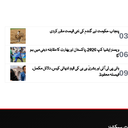
پنجاب حکومت نے گندم کی نئی قیمت مقرر کردی
0
ویمنز ایشیا کپ 2026، پاکستان اور بھارت کا مقابلہ دبئی میں ہو
0
گا
بانی پی ٹی آئی اور بشریٰ بی بی کی قیدِ تنہائی کیس، دلائل مکمل،
0
فیصلہ محفوظ
یزی سیکشنز