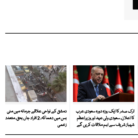
ترک صدر کا ایک روزہ دورہ سعودی عرب
دمشق کے نواحی علاقے جرمانہ میں منی
کا اعلان، سعودی ولی عہد اور وزیراعظم
بس میں دھماکہ، 2 افراد جاں بحق، متعدد
شہباز شریف سے اہم ملاقات کریں گے
زخمی