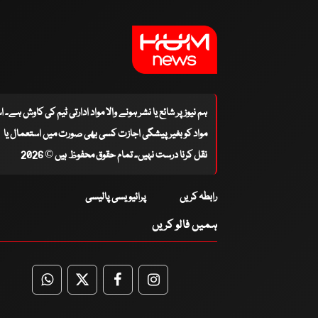
ہم نیوز پر شائع یا نشر ہونے والا مواد ادارتی ٹیم کی کاوش ہے۔ 
مواد کو بغیر پیشگی اجازت کسی بھی صورت میں استعمال یا
نقل کرنا درست نہیں۔ تمام حقوق محفوظ ہیں © 2026
رابطہ کریں
پرائیویسی پالیسی
ہمیں فالو کریں
WhatsApp
Twitter
Facebook
Facebook