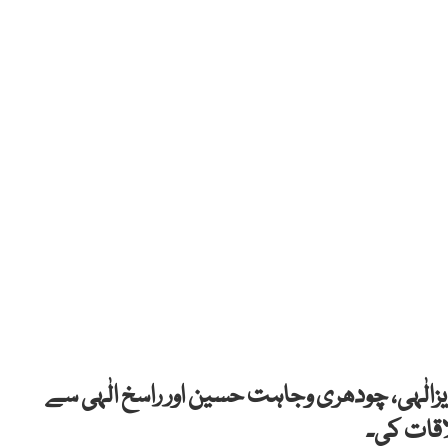
لٰہی، چودھری وجاہت حسین اور راسخ الٰہی سے
اقات کی۔