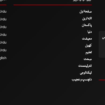
صفحۂ اول
Urdu
تازہ ترین
Urdu
پاکستان
Urdu
دنیا
Urdu
اس
معیشت
Urdu
کھیل
Urdu
تعلیم
lish
صحت
انٹرٹینمنٹ
ٹیکنالوجی
دلچسپ و عجیب