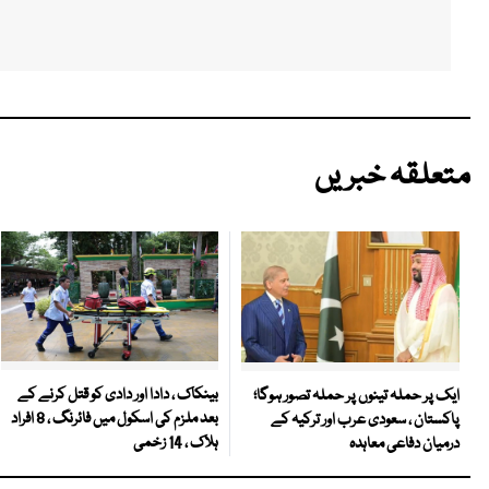
متعلقہ خبریں
بینکاک ، دادا اور دادی کو قتل کرنے کے
ایک پر حملہ تینوں پر حملہ تصور ہوگا؛
بعد ملزم کی اسکول میں فائرنگ ، 8 افراد
پاکستان ، سعودی عرب اور ترکیہ کے
ہلاک ، 14 زخمی
درمیان دفاعی معاہدہ