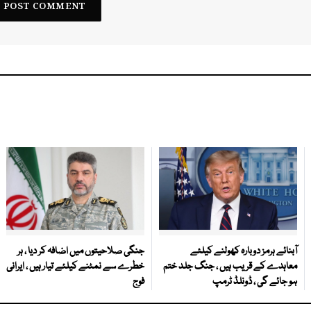
آبنائے ہرمز دوبارہ کھولنے کیلئے
جنگی صلاحیتوں میں اضافہ کر دیا ، ہر
معاہدے کے قریب ہیں ، جنگ جلد ختم
خطرے سے نمٹنے کیلئے تیار ہیں ، ایرانی
ہو جائے گی ، ڈونلڈ ٹرمپ
فوج