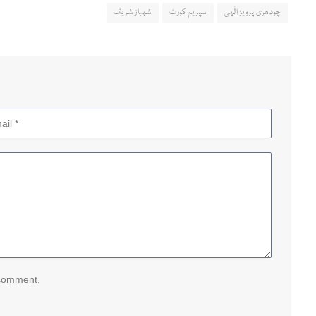
چودھری پرویز الٰہی
سپریم کورٹ
شہباز شریف
 comment.