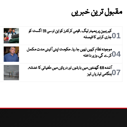
مقبول ترین خبریں
کیریبین پریمیئر لیگ ، قومی کرکٹرز کو این او سی 19 اگست کو
01
جاری کرنے کا فیصلہ
موجودہ نظام کہیں نہیں جا رہا، حکومت اپنی آئینی مدت مکمل
04
کرے گی، وزیر داخلہ
آئندہ 48 گھنٹوں میں بارشوں اور دریاؤں میں طغیانی کا خدشہ،
07
ہنگامی تیاریاں تیز