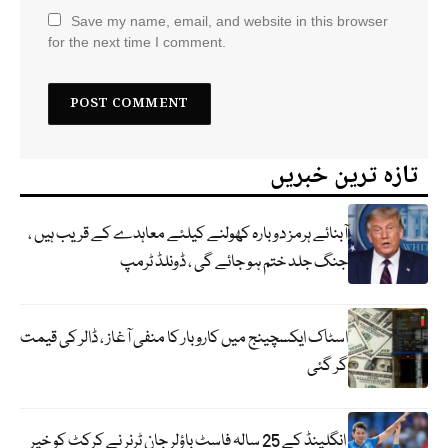
Save my name, email, and website in this browser
for the next time I comment.
تازہ ترین خبریں
آبنائے ہرمز دوبارہ کھولنے کیلئے معاہدے کے قریب ہیں ،
جنگ جلد ختم ہو جائے گی ، ڈونلڈ ٹرمپ
اسٹاک ایکسچینج میں کاروبار کا منفی آغاز ، ڈالر کی قیمت
گر گئی
انگلینڈ کے 25 سالہ فاسٹ باؤلر جان ٹرنر نے کرکٹ کو خیر