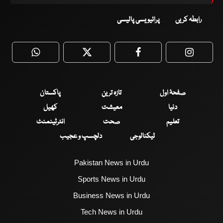
رابطہ کریں
پرائیویسی پالیسی
WhatsApp
Twitter
Facebook
Faceboo
صفحۂ اول
تازہ ترین
پاکستان
دنیا
معیشت
کھیل
تعلیم
صحت
انٹرٹینمنٹ
ٹیکنالوجی
دلچسپ و عجیب
Pakistan News in Urdu
Sports News in Urdu
Business News in Urdu
Tech News in Urdu