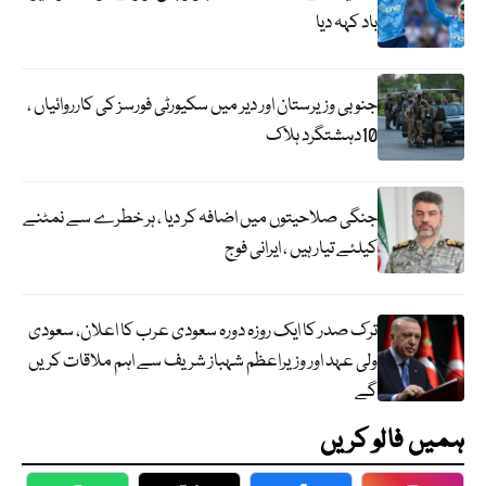
باد کہہ دیا
جنوبی وزیرستان اور دیر میں سکیورٹی فورسز کی کارروائیاں ،
10دہشتگرد ہلاک
جنگی صلاحیتوں میں اضافہ کر دیا ، ہر خطرے سے نمٹنے
کیلئے تیار ہیں ، ایرانی فوج
ترک صدر کا ایک روزہ دورہ سعودی عرب کا اعلان، سعودی
ولی عہد اور وزیراعظم شہباز شریف سے اہم ملاقات کریں
گے
ہمیں فالو کریں