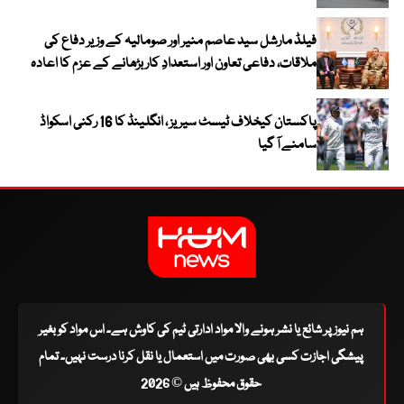
فیلڈ مارشل سید عاصم منیر اور صومالیہ کے وزیر دفاع کی
ملاقات، دفاعی تعاون اور استعدادِ کار بڑھانے کے عزم کا اعادہ
پاکستان کیخلاف ٹیسٹ سیریز ، انگلینڈ کا 16 رکنی اسکواڈ
سامنے آ گیا
ہم نیوز پر شائع یا نشر ہونے والا مواد ادارتی ٹیم کی کاوش ہے۔ اس مواد کو بغیر
پیشگی اجازت کسی بھی صورت میں استعمال یا نقل کرنا درست نہیں۔ تمام
حقوق محفوظ ہیں © 2026