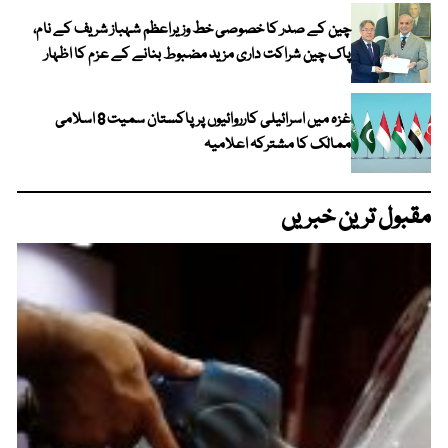
چین کے صدر کا خصوصی خط وزیراعظم شہباز شریف کے نام،
پاک چین شراکت داری مزید مضبوط بنانے کے عزم کا اظہار
غزہ میں اسرائیلی کارروائیوں پر پاکستان سمیت 8 اسلامی
ممالک کا مشترکہ اعلامیہ
مقبول ترین خبریں