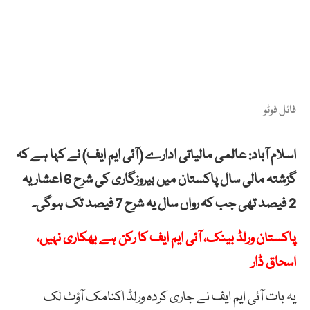
فائل فوٹو
اسلام آباد: عالمی مالیاتی ادارے (آئی ایم ایف) نے کہا ہے کہ
گزشتہ مالی سال پاکستان میں بیروزگاری کی شرح 6 اعشاریہ
2 فیصد تھی جب کہ رواں سال یہ شرح 7 فیصد تک ہوگی۔
پاکستان ورلڈ بینک، آئی ایم ایف کا رکن ہے بھکاری نہیں،
اسحاق ڈار
یہ بات آئی ایم ایف نے جاری کردہ ورلڈ اکنامک آؤٹ لک