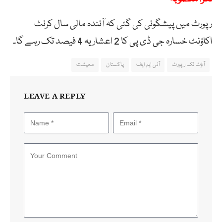
رپورٹ میں پیشگوئی کی گئی کہ آئندہ مالی سال کرنٹ
اکاؤنٹ خسارہ جی ڈی پی کا 2 اعشاریہ 4 فیصد تک رہے گا۔
آؤٹ لک رپورٹ
آئی ایم ایف
پاکستان
معیشت
LEAVE A REPLY