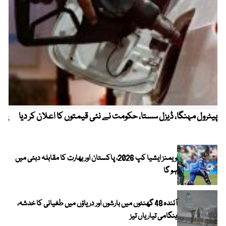
پیٹرول مہنگا، ڈیزل سستا، حکومت نے نئی قیمتوں کا اعلان کر دیا
پنج
ویمنز ایشیا کپ 2026، پاکستان اور بھارت کا مقابلہ دبئی میں
ہو گا
آئندہ 48 گھنٹوں میں بارشوں اور دریاؤں میں طغیانی کا خدشہ،
ہنگامی تیاریاں تیز