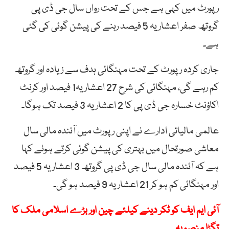
رپورٹ میں کہی ہے جس کے تحت رواں سال جی ڈی پی
گروتھ صفر اعشاریہ 5 فیصد رہنے کی پیشن گوئی کی گئی
ہے۔
جاری کردہ رپورٹ کے تحت مہنگائی ہدف سے زیادہ اور گروتھ
کم رہے گی، مہنگائی کی شرح 27 اعشاریہ1 فیصد اور کرنٹ
اکاؤنٹ خسارہ جی ڈی پی کا 2 اعشاریہ 3 فیصد تک ہوگا۔
عالمی مالیاتی ادارے نے اپنی رپورٹ میں آئندہ مالی سال
معاشی صورتحال میں بہتری کی پیشن گوئی کرتے ہوئے کہا
ہے کہ آئندہ مالی سال جی ڈی پی گروتھ 3 اعشاریہ 5 فیصد
اور مہنگائی کم ہو کر 21 اعشاریہ 9 فیصد ہو گی۔
آئی ایم ایف کو ٹکر دینے کیلئے چین اور بڑے اسلامی ملک کا
تگڑا منصوبہ