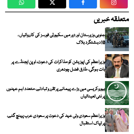
WhatsApp
Twitter
Facebook
Faceboo
متعلقہ خبریں
جنوبی وزیرستان اور دیر میں سکیورٹی فورسز کی کارروائیاں ،
10دہشتگرد ہلاک
وزیراعظم کی اپوزیشن کو مذاکرات کی دعوت، اوپن ایجنڈے پر
بات ہوگی، طارق فضل چودھری
بیوروکریسی میں بڑے پیمانے پر تقرر و تبادلے، متعدد اہم عہدوں
پر نئی تعیناتیاں
وزیراعظم سعودی ولی عہد کی دعوت پر سعودی عرب پہنچ گئے،
پر تپاک استقبال