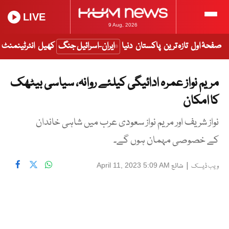
LIVE
9 Aug, 2026
صفحۂ اول
تازہ ترین
پاکستان
دنیا
ایران-اسرائیل جنگ
کھیل
انٹرٹینمنٹ
مریم نواز عمرہ ادائیگی کیلئے روانہ، سیاسی بیٹھک
کا امکان
نواز شریف اور مریم نواز سعودی عرب میں شاہی خاندان
کے خصوصی مہمان ہوں گے۔
|
شائع
April 11, 2023 5:09 AM
ویب ڈیسک