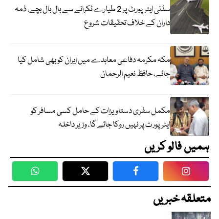
سڈنی ایئرپورٹ پر 2 طیارے ٹکرانے سے بال بال بچے، ذمہ
داران کے خلاف تحقیقات شروع
مکہ مکرمہ دفاعی معاہدے میں ایران کو بھی شامل کیا
جائے، حافظ نعیم الرحمان
مکمل سفری دستاویزات کے حامل کسی مسافر کو
ایئرپورٹ پر نہیں روکا جائے گا، وزیر داخلہ
ہمیں فالو کریں
WhatsApp
Twitter
Facebook
Faceboo
متعلقہ خبریں