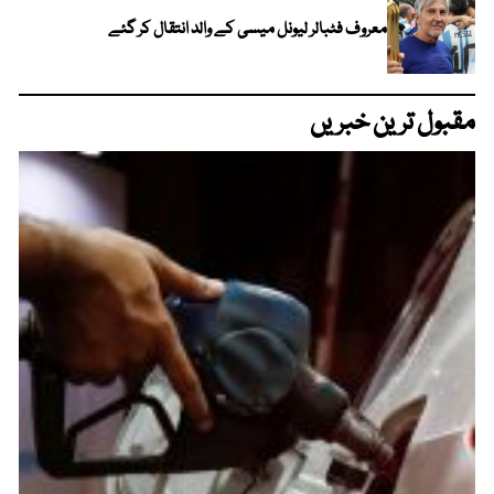
معروف فٹبالر لیونل میسی کے والد انتقال کر گئے
مقبول ترین خبریں