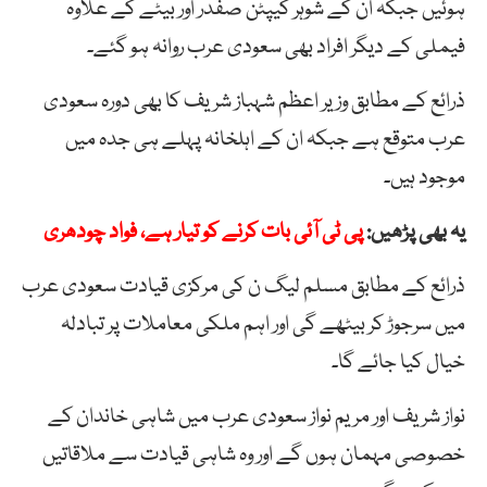
ہوئیں جبکہ ان کے شوہر کیپٹن صفدر اور بیٹے کے علاوہ
فیملی کے دیگر افراد بھی سعودی عرب روانہ ہو گئے۔
ذرائع کے مطابق وزیر اعظم شہباز شریف کا بھی دورہ سعودی
عرب متوقع ہے جبکہ ان کے اہلخانہ پہلے ہی جدہ میں
موجود ہیں۔
یہ بھی پڑھیں:
پی ٹی آئی بات کرنے کو تیار ہے، فواد چودھری
ذرائع کے مطابق مسلم لیگ ن کی مرکزی قیادت سعودی عرب
میں سرجوڑ کر بیٹھے گی اور اہم ملکی معاملات پر تبادلہ
خیال کیا جائے گا۔
نواز شریف اور مریم نواز سعودی عرب میں شاہی خاندان کے
خصوصی مہمان ہوں گے اور وہ شاہی قیادت سے ملاقاتیں