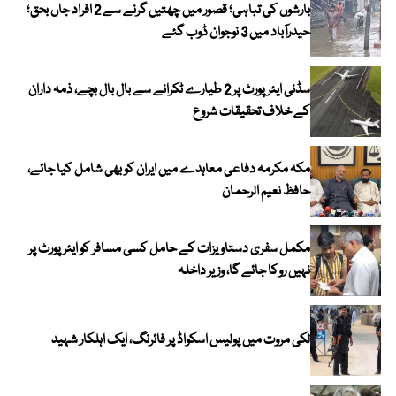
بارشوں کی تباہی؛ قصور میں چھتیں گرنے سے 2 افراد جاں بحق؛
حیدرآباد میں 3 نوجوان ڈوب گئے
سڈنی ایئرپورٹ پر 2 طیارے ٹکرانے سے بال بال بچے، ذمہ داران
کے خلاف تحقیقات شروع
مکہ مکرمہ دفاعی معاہدے میں ایران کو بھی شامل کیا جائے،
حافظ نعیم الرحمان
مکمل سفری دستاویزات کے حامل کسی مسافر کو ایئرپورٹ پر
نہیں روکا جائے گا، وزیر داخلہ
لکی مروت میں پولیس اسکواڈ پر فائرنگ، ایک اہلکار شہید