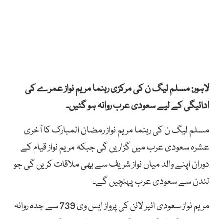
لاہور: مسلم لیگ ن کی مرکزی رہنما مریم نواز عمرے کی
ادائیگی کے لیے سعودی عرب روانہ ہو گئیں۔
مسلم لیگ ن کی رہنما مریم نواز رمضان المبارک کا آخری
عشرہ سعودی عرب میں گزاریں گی جبکہ مریم نواز قیام کے
دوران اپنے والد میاں نواز شریف سے بھی ملاقات کریں گی جو
لندن سے سعودی عرب پہنچیں گے۔
مریم نواز سعودی ائیر لائن کی پرواز ایس وی 739 سے جدہ روانہ