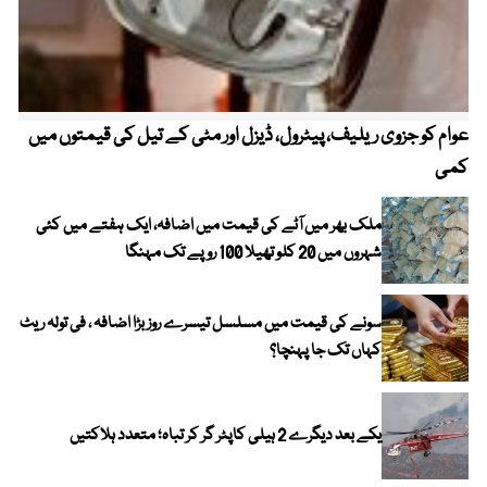
عوام کو جزوی ریلیف، پیٹرول، ڈیزل اور مٹی کے تیل کی قیمتوں میں
4 روز میں سونے کی قیمت میں بڑا اضافہ
کمی
ملک بھر میں آٹے کی قیمت میں اضافہ، ایک ہفتے میں کئی
شہروں میں 20 کلو تھیلا 100 روپے تک مہنگا
سونے کی قیمت میں مسلسل تیسرے روز بڑا اضافہ ، فی تولہ ریٹ
کہاں تک جا پہنچا؟
یکے بعد دیگرے 2 ہیلی کاپٹر گر کر تباہ؛ متعدد ہلاکتیں