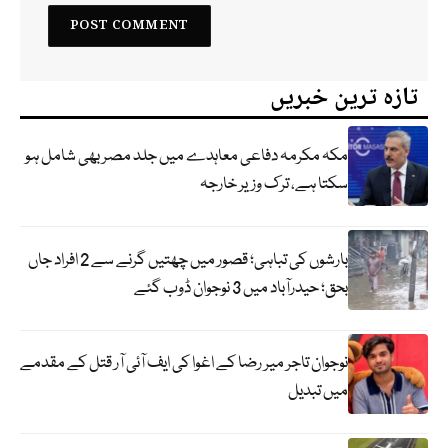
تازہ ترین خبریں
مکہ مکرمہ دفاعی معاہدے میں جلد مصر بھی شامل ہو
سکتا ہے، ترک وزیر خارجہ
بارشوں کی تباہی؛ قصور میں چھتیں گرنے سے 2 افراد جاں
بحق؛ حیدرآباد میں 3 نوجوان ڈوب گئے
نوجوان تاجر میر رضا کے اغوا کی ایف آئی آر قتل کے مقدمے
میں تبدیل