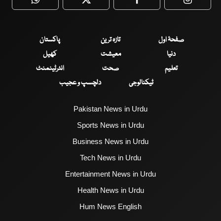
WhatsApp
Twitter
Facebook
Faceboo
صفحۂ اول
تازہ ترین
پاکستان
دنیا
معیشت
کھیل
تعلیم
صحت
انٹرٹینمنٹ
ٹیکنالوجی
دلچسپ و عجیب
Pakistan News in Urdu
Sports News in Urdu
Business News in Urdu
Tech News in Urdu
Entertainment News in Urdu
Health News in Urdu
Hum News English