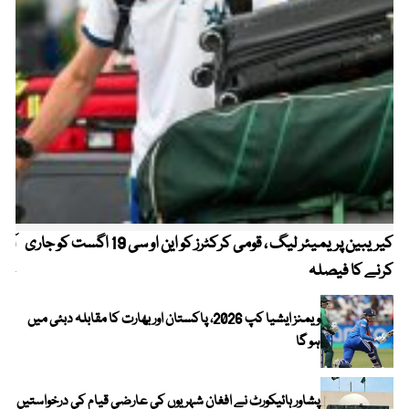
کیریبین پریمیئر لیگ ، قومی کرکٹرز کو این او سی 19 اگست کو جاری
آز
کرنے کا فیصلہ
چھی
ویمنز ایشیا کپ 2026، پاکستان اور بھارت کا مقابلہ دبئی میں
ہو گا
پشاور ہائیکورٹ نے افغان شہریوں کی عارضی قیام کی درخواستیں