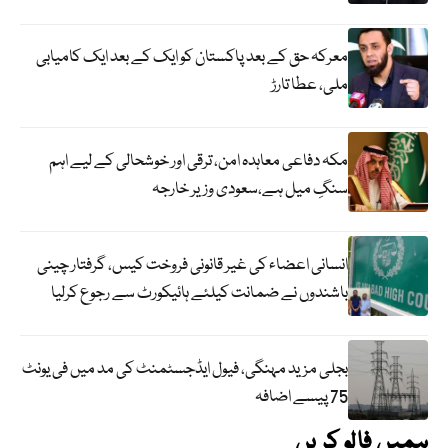
معرکہ حق کے بعد پاکستان کو ایک کے بعد ایک کامیابی
ملی، عطا تارڑ
مکہ دفاعی معاہدہ امن، ترقی اور خوشحالی کے لیے اہم
سنگِ میل ہے،سعودی وزیر خارجہ
انسانی اعضاء کی غیر قانونی فروخت کیس، گرفتار چینی
باشندوں نے ضمانت کیلئے ہائیکورٹ سے رجوع کرلیا
بجلی مزید مہنگی، فیول ایڈجسٹمنٹ کی مد میں فی یونٹ
75 پیسے اضافہ
ہمیں فالو کریں