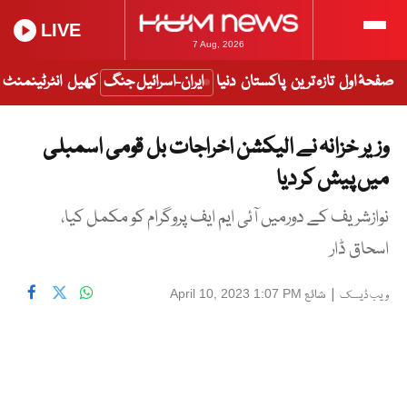
LIVE
7 Aug, 2026
صفحۂ اول
تازہ ترین
پاکستان
دنیا
ایران-اسرائیل جنگ
کھیل
انٹرٹینمنٹ
وزیر خزانہ نے الیکشن اخراجات بل قومی اسمبلی
میں پیش کر دیا
نوازشریف کے دورمیں آئی ایم ایف پروگرام کو مکمل کیا،
اسحاق ڈار
|
شائع
April 10, 2023 1:07 PM
ویب ڈیسک