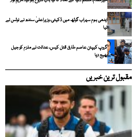
خیرمقدم، مسلم دنیا کے اتحاد کا نیا باب شروع ہوگیا، مریم نواز
ایدھی ہوم سہراب گوٹھ میں ڈکیتی، وزیراعلیٰ سندھ نے نوٹس لے
لیا
گروپ کیپٹن عاصم طارق قتل کیس، عدالت نے ملزم کو جیل
بھیج دیا
مقبول ترین خبریں