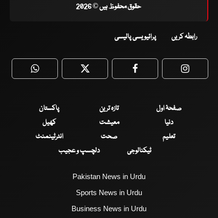
حقوق محفوظ ہیں © 2026
رابطہ کریں
پرائیویسی پالیسی
WhatsApp
Twitter
Facebook
Faceboo
صفحۂ اول
تازہ ترین
پاکستان
دنیا
معیشت
کھیل
تعلیم
صحت
انٹرٹینمنٹ
ٹیکنالوجی
دلچسپ و عجیب
Pakistan News in Urdu
Sports News in Urdu
Business News in Urdu