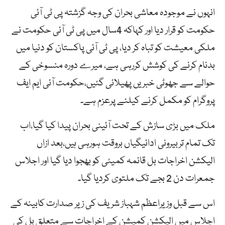
انہوں نے موجودہ معاشی بحران کی وجہ گزشتہ پی ٹی آئی
حکومت کو قرار دیا اور کہاکہ 4سال میں پی ٹی آئی حکومت نے
ملکی معیشت کو تباہ کر دیا، پی ٹی آئی پاکستان کو دنیا میں
بدنام کرنے کی کوشش کررہی ہے، میرے دورہ منسوخی کے
حوالے سے جھوٹی خبریں پھیلائی گئیں،حکومت آئی ایم ایف
پروگرام کو مکمل کرنے کیلئے پرعزم ہے۔
ملک میں بڑی سازش کے تحت آئینی بحران پیدا کیا گیا،اب
تک تمام تربیرونی ادائیگیاں بروقت ہورہی ہیں،بعد ازاں
الیکشن اخراجات بل قائمہ کمیٹی کو بھجوا دیا گیا اور اجلاس
جمعرات دن 2 بجے تک ملتوی کردیا گیا۔
اس سے قبل وزیراعظم شہباز شریف کی زیر صدارت کابینہ کے
اجلاس میں الیکشن کمیشن کے اخراجات سے متعلق بل کی