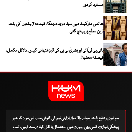
مسترد کر دیں
عالمی مارکیٹ میں سونا مزید مہنگا ، قیمت 7 ہفتوں کی بلند
ترین سطح پر پہنچ گئی
بانی پی ٹی آئی اور بشریٰ بی بی کی قیدِ تنہائی کیس، دلائل مکمل،
فیصلہ محفوظ
ہم نیوز پر شائع یا نشر ہونے والا مواد ادارتی ٹیم کی کاوش ہے۔ اس مواد کو بغیر
پیشگی اجازت کسی بھی صورت میں استعمال یا نقل کرنا درست نہیں۔ تمام