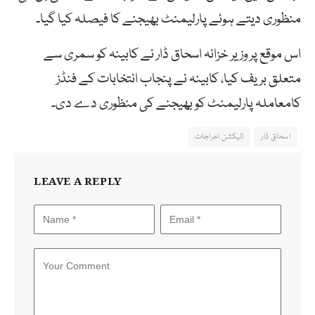
منظوری دیتے ہوئے پارلیمنٹ بھیجنے کا فیصلہ کیا گیا۔
اس موقع پر وزیر خزانہ اسحاق ڈار نے کابینہ کو سمری سے
متعلق بریف کیا، کابینہ نے پنجاب انتخابات کے فنڈز
کامعاملہ پارلیمنٹ کو بھیجنے کی منظوری دے دی۔
اسحاق ڈار
الیکشن اخراجات
LEAVE A REPLY