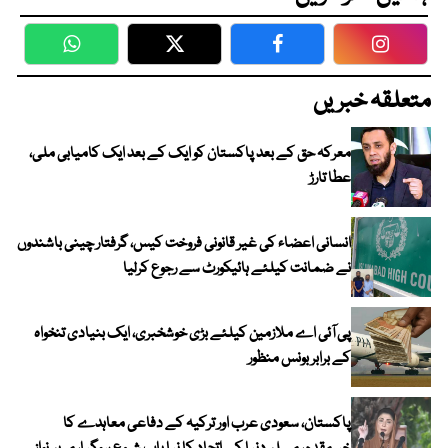
WhatsApp
Twitter
Facebook
Faceboo
متعلقہ خبریں
معرکہ حق کے بعد پاکستان کو ایک کے بعد ایک کامیابی ملی،
عطا تارڑ
انسانی اعضاء کی غیر قانونی فروخت کیس، گرفتار چینی باشندوں
نے ضمانت کیلئے ہائیکورٹ سے رجوع کرلیا
پی آئی اے ملازمین کیلئے بڑی خوشخبری، ایک بنیادی تنخواہ
کے برابر بونس منظور
پاکستان، سعودی عرب اور ترکیہ کے دفاعی معاہدے کا