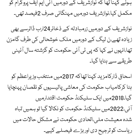
ہوئے کہنا تھا کہ نوازشریف کے دورمیں آئی ایم ایف پروگرام کو
مکمل کیا،نوازشریف دورمیں مہنگائی صرف 2فیصد تھی۔
نوازشریف کے دورمیں زرمبادلہ کے ذخائر24ارب ڈالرسے بھی
زیادہ تھے،ن لیگ کے دورمیں ملک خوشحالی کی طرف گامزن
تھا،انہوں نے کہا کہ پی ٹی آئی حکومت کو گزشتہ سال آئینی
طریقے سے ہٹایا گیا۔
اسحاق ڈارکامزید کہنا تھاکہ 2017میں منتخب وزیراعظم کو
ہٹا کرکامیاب حکومت کی معاشی پالیسیوں کو نقصان پہنچایا
گیا،2018میں ایک سلیکٹڈ حکومت اقتدارمیں
آئی،2022میں سلیکٹڈ حکومت کو نکالا گیا تو ہمیں تباہ
شدہ معیشت ملی،اتحادی حکومت نے مشکل حالات میں
ریاست کو ترجیح دی اور بڑے فیصلے کیے۔