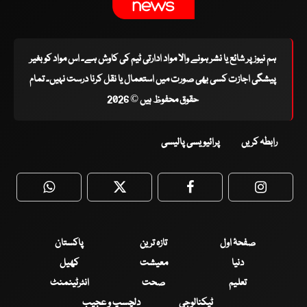
ہم نیوز پر شائع یا نشر ہونے والا مواد ادارتی ٹیم کی کاوش ہے۔ اس مواد کو بغیر
پیشگی اجازت کسی بھی صورت میں استعمال یا نقل کرنا درست نہیں۔ تمام
حقوق محفوظ ہیں © 2026
رابطہ کریں
پرائیویسی پالیسی
WhatsApp
Twitter
Facebook
Faceboo
صفحۂ اول
تازہ ترین
پاکستان
دنیا
معیشت
کھیل
تعلیم
صحت
انٹرٹینمنٹ
ٹیکنالوجی
دلچسپ و عجیب