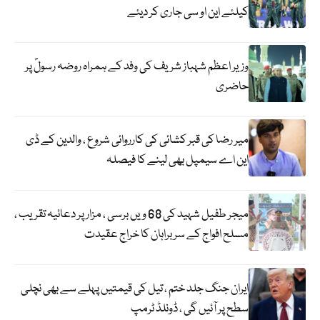
کیلئے این او سی جاری کر دیئے
وزیر اعظم شہباز شریف کی وفد کے ہمراہ روضہ رسولؐ پر
حاضری
میر رضا کی قبر کشائی کی کارروائی شروع ، والدین کے ڈی
این اے سیمپل بھی لینے کا فیصلہ
میجر طفیل شہید کی 68 ویں برسی ، مزار پر دعائیہ تقریب ،
مسلح افواج کے سربراہان کا خراج عقیدت
ایران جنگ جلد ختم ، تیل کی قیمتیں پہلے سے بھی نچلی
سطح پر آئیں گی ، ڈونلڈ ٹرمپ