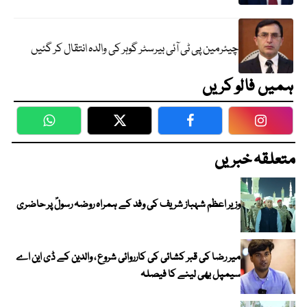
چیئرمین پی ٹی آئی بیرسٹر گوہر کی والدہ انتقال کر گئیں
ہمیں فالو کریں
WhatsApp
Twitter
Facebook
Faceboo
متعلقہ خبریں
وزیر اعظم شہباز شریف کی وفد کے ہمراہ روضہ رسولؐ پر حاضری
میر رضا کی قبر کشائی کی کارروائی شروع ، والدین کے ڈی این اے
سیمپل بھی لینے کا فیصلہ