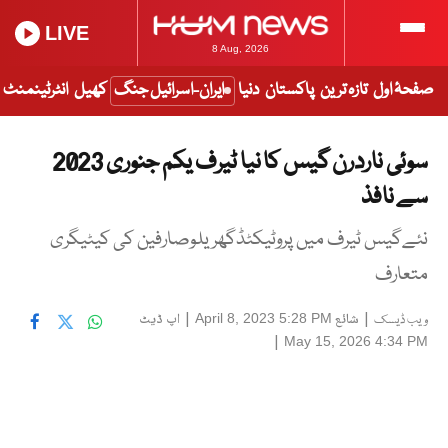
LIVE
8 Aug, 2026
صفحۂ اول
تازہ ترین
پاکستان
دنیا
ایران-اسرائیل جنگ
کھیل
انٹرٹینمنٹ
سوئی ناردرن گیس کا نیا ٹیرف یکم جنوری 2023
سے نافذ
نئےگیس ٹیرف میں پروٹیکٹڈگھریلوصارفین کی کیٹیگری
متعارف
|
شائع
|
اپ ڈیٹ
April 8, 2023 5:28 PM
ویب ڈیسک
|
May 15, 2026 4:34 PM