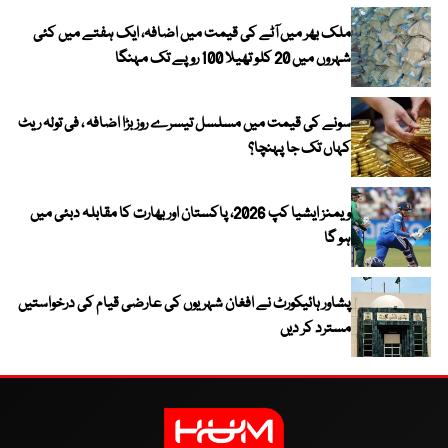
ملک بھر میں آٹے کی قیمت میں اضافہ، ایک ہفتے میں کئی
شہروں میں 20 کلو تھیلا 100 روپے تک مہنگا
سونے کی قیمت میں مسلسل تیسرے روز بڑا اضافہ ، فی تولہ ریٹ
کہاں تک جا پہنچا؟
ویمنز ایشیا کپ 2026، پاکستان اور بھارت کا مقابلہ دبئی میں
ہو گا
پشاور ہائیکورٹ نے افغان شہریوں کی عارضی قیام کی درخواستیں
مسترد کر دیں