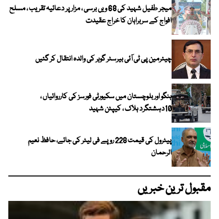
میجر طفیل شہید کی 68 ویں برسی ، مزار پر دعائیہ تقریب ، مسلح
افواج کے سربراہان کا خراج عقیدت
چیئرمین پی ٹی آئی بیرسٹر گوہر کی والدہ انتقال کر گئیں
ہنگو اور بلوچستان میں سکیورٹی فورسز کی کارروائیاں ،
10دہشتگرد ہلاک ، کیپٹن شہید
پیٹرول کی قیمت 228 روپے فی لیٹر کی جائے، حافظ نعیم
الرحمان
مقبول ترین خبریں