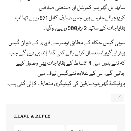
ساتھ بل گھریلو، کمرشل اور صنعتی صارفین
کوبھجوائےجارہے ہیں جس صارف کابل 871 روپے تھا اب
بقایاجات کے ساتھ 2 ہزار900 روپےہوگیا۔
سوئی گیس حکام کے مطابق نومبر سے فروری کے دوران گیس
ہیٹر اور گیزر استعمال کرنے والے کئی گنا زائد بل دیں گے جب
کہ نئے بلوں میں 4 اقساط کے بقایاجات بھی وصول کیے
جائیں گے، اس کے علاوہ نئےگیس ٹیرف میں
پروٹیکٹڈگھریلوصارفین کی کیٹیگری متعارف کرائی گئی ہے۔
گیس
LEAVE A REPLY