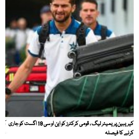
کیریبین پریمیئر لیگ ، قومی کرکٹرز کو این او سی 19 اگست کو جاری
آز
کرنے کا فیصلہ
چھی