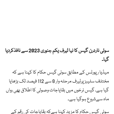
سوئی ناردرن گیس کا نیا ٹیرف یکم جنوری 2023 سے نافذکردیا
گیا۔
میڈیا رپورٹس کے مطابق سوئی گیس حکام کا کہنا ہے کہ
مختلف سلیبز پرٹیرف مرحلہ وار 8 سے 112 فیصد تک بڑھایا
گیا ہے، گیس نرخوں میں بقایاجات وصولی کا اطلاق بھی رواں
ماہ سےشروع ہوگیا ہے۔
سوئی گیس حکام کا مزید کہنا ہےکہ بقایاجات کی رقم کے