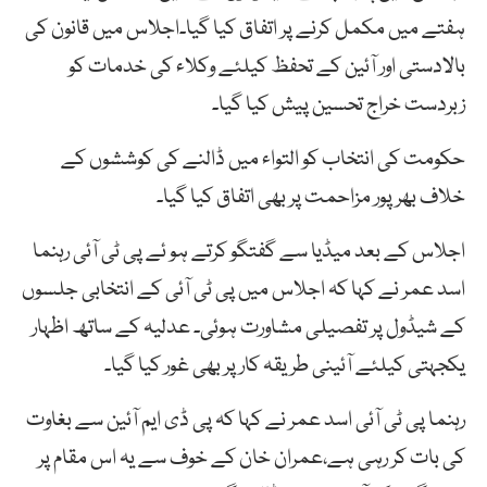
ہفتے میں مکمل کرنے پر اتفاق کیا گیا۔اجلاس میں قانون کی
بالادستی اور آئین کے تحفظ کیلئے وکلاء کی خدمات کو
زبردست خراج تحسین پیش کیا گیا۔
حکومت کی انتخاب کو التواء میں ڈالنے کی کوششوں کے
خلاف بھرپور مزاحمت پر بھی اتفاق کیا گیا۔
اجلاس کے بعد میڈیا سے گفتگو کرتے ہو ئے پی ٹی آئی رہنما
اسد عمر نے کہا کہ اجلاس میں پی ٹی آئی کے انتخابی جلسوں
کے شیڈول پر تفصیلی مشاورت ہوئی۔ عدلیہ کے ساتھ اظہار
یکجہتی کیلئے آئینی طریقہ کار پر بھی غور کیا گیا۔
رہنما پی ٹی آئی اسد عمر نے کہا کہ پی ڈی ایم آئین سے بغاوت
کی بات کر رہی ہے،عمران خان کے خوف سے یہ اس مقام پر