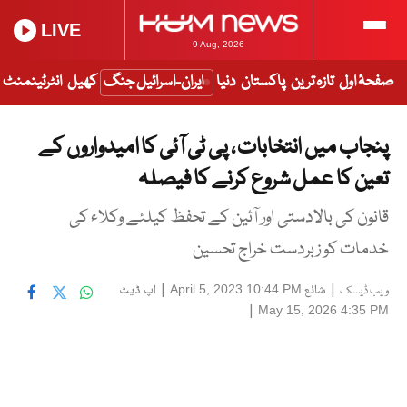
LIVE
9 Aug, 2026
صفحۂ اول
تازہ ترین
پاکستان
دنیا
ایران-اسرائیل جنگ
کھیل
انٹرٹینمنٹ
پنجاب میں انتخابات ، پی ٹی آئی کا امیدواروں کے
تعین کا عمل شروع کرنے کا فیصلہ
قانون کی بالادستی اور آئین کے تحفظ کیلئے وکلاء کی
خدمات کو زبردست خراج تحسین
|
شائع
|
اپ ڈیٹ
April 5, 2023 10:44 PM
ویب ڈیسک
|
May 15, 2026 4:35 PM