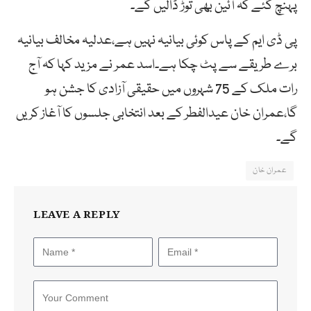
پہنچ گئے کہ آئین بھی توڑ ڈالیں گے۔
پی ڈی ایم کے پاس کوئی بیانیہ نہیں ہے،عدلیہ مخالف بیانیہ
برے طریقے سے پٹ چکا ہے۔اسد عمر نے مزید کہا کہ آج
رات ملک کے 75 شہروں میں حقیقی آزادی کا جشن ہو
گا،عمران خان عیدالفطر کے بعد انتخابی جلسوں کا آغاز کریں
گے۔
عمران خان
LEAVE A REPLY