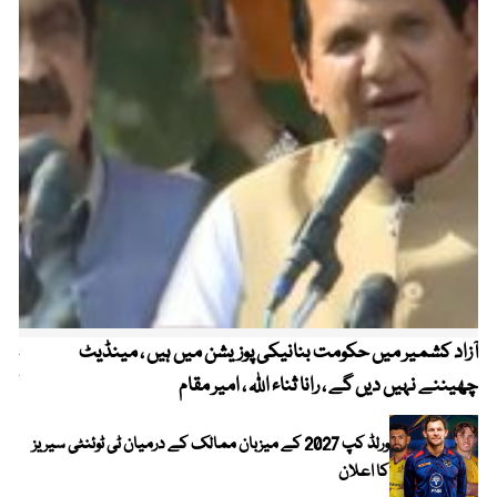
آزاد کشمیر میں حکومت بنانیکی پوزیشن میں ہیں ، مینڈیٹ
عوا
چھیننے نہیں دیں گے ، رانا ثناء اللہ ، امیر مقام
کم
ورلڈ کپ 2027 کے میزبان ممالک کے درمیان ٹی ٹوئنٹی سیریز
کا اعلان