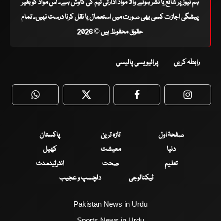
ہم نیوز پر شائع یا نشر ہونے والا مواد ادارتی ٹیم کی کاوش ہے۔ اس مواد کو بغیر
پیشگی اجازت کسی بھی صورت میں استعمال یا نقل کرنا درست نہیں۔ تمام
حقوق محفوظ ہیں © 2026
رابطہ کریں
پرائیویسی پالیسی
WhatsApp
Twitter
Facebook
Faceboo
صفحۂ اول
تازہ ترین
پاکستان
دنیا
معیشت
کھیل
تعلیم
صحت
انٹرٹینمنٹ
ٹیکنالوجی
دلچسپ و عجیب
Pakistan News in Urdu
Sports News in Urdu