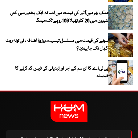
ملک بھر میں آٹے کی قیمت میں اضافہ، ایک ہفتے میں کئی
شہروں میں 20 کلو تھیلا 100 روپے تک مہنگا
سونے کی قیمت میں مسلسل تیسرے روز بڑا اضافہ ، فی تولہ ریٹ
کہاں تک جا پہنچا؟
پی ٹی اے کا ای سم کے اجرا اور تبدیلی کی فیس کم کرنے کا
فیصلہ