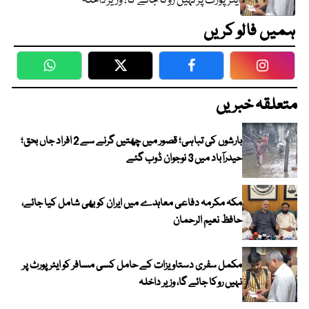
ایئرپورٹ پر نہیں روکا جائے گا، وزیر داخلہ
ہمیں فالو کریں
WhatsApp
Twitter
Facebook
Faceboo
متعلقہ خبریں
بارشوں کی تباہی؛ قصور میں چھتیں گرنے سے 2 افراد جاں بحق؛
حیدرآباد میں 3 نوجوان ڈوب گئے
مکہ مکرمہ دفاعی معاہدے میں ایران کو بھی شامل کیا جائے،
حافظ نعیم الرحمان
مکمل سفری دستاویزات کے حامل کسی مسافر کو ایئرپورٹ پر
نہیں روکا جائے گا، وزیر داخلہ