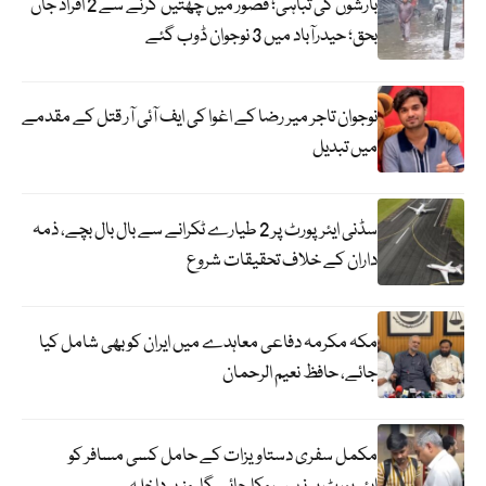
بارشوں کی تباہی؛ قصور میں چھتیں گرنے سے 2 افراد جاں
بحق؛ حیدرآباد میں 3 نوجوان ڈوب گئے
نوجوان تاجر میر رضا کے اغوا کی ایف آئی آر قتل کے مقدمے
میں تبدیل
سڈنی ایئرپورٹ پر 2 طیارے ٹکرانے سے بال بال بچے، ذمہ
داران کے خلاف تحقیقات شروع
مکہ مکرمہ دفاعی معاہدے میں ایران کو بھی شامل کیا
جائے، حافظ نعیم الرحمان
مکمل سفری دستاویزات کے حامل کسی مسافر کو