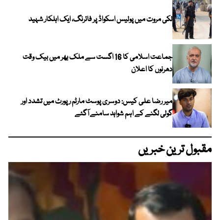
لکی مروت میں پولیس اسکواڈ پر فائرنگ، ایک اہلکار شہید
جماعت اسلامی کا 16 اگست سے ملک بھر میں بیک وقت
دھرنوں کا اعلان
میر رضا علی کیس: دوسری پوسٹ مارٹم رپورٹ میں تشدد اور
گولی لگنے کے اہم شواہد سامنے آگئے
مقبول ترین خبریں