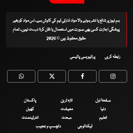
ہم نیوز پر شائع یا نشر ہونے والا مواد ادارتی ٹیم کی کاوش ہے۔ اس مواد کو بغیر
پیشگی اجازت کسی بھی صورت میں استعمال یا نقل کرنا درست نہیں۔ تمام
حقوق محفوظ ہیں © 2026
رابطہ کریں
پرائیویسی پالیسی
WhatsApp
Twitter
Facebook
Faceboo
صفحۂ اول
تازہ ترین
پاکستان
دنیا
معیشت
کھیل
تعلیم
صحت
انٹرٹینمنٹ
ٹیکنالوجی
دلچسپ و عجیب