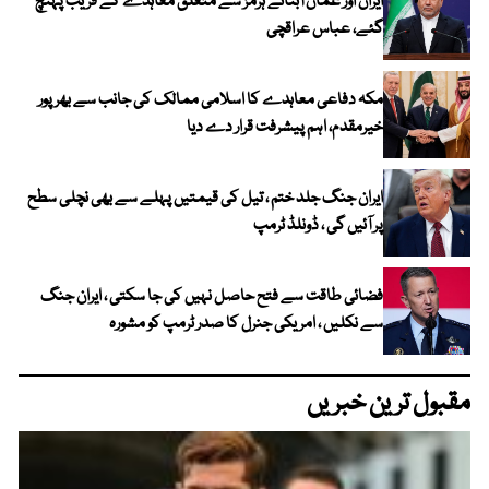
ایران اور عمان آبنائے ہرمز سے متعلق معاہدے کے قریب پہنچ
گئے، عباس عراقچی
مکہ دفاعی معاہدے کا اسلامی ممالک کی جانب سے بھرپور
خیرمقدم، اہم پیشرفت قرار دے دیا
ایران جنگ جلد ختم ، تیل کی قیمتیں پہلے سے بھی نچلی سطح
پر آئیں گی ، ڈونلڈ ٹرمپ
فضائی طاقت سے فتح حاصل نہیں کی جا سکتی ، ایران جنگ
سے نکلیں ، امریکی جنرل کا صدر ٹرمپ کو مشورہ
مقبول ترین خبریں