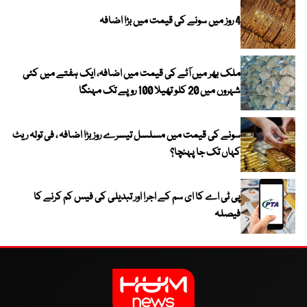
4 روز میں سونے کی قیمت میں بڑا اضافہ
ملک بھر میں آٹے کی قیمت میں اضافہ، ایک ہفتے میں کئی
شہروں میں 20 کلو تھیلا 100 روپے تک مہنگا
سونے کی قیمت میں مسلسل تیسرے روز بڑا اضافہ ، فی تولہ ریٹ
کہاں تک جا پہنچا؟
پی ٹی اے کا ای سم کے اجرا اور تبدیلی کی فیس کم کرنے کا
فیصلہ