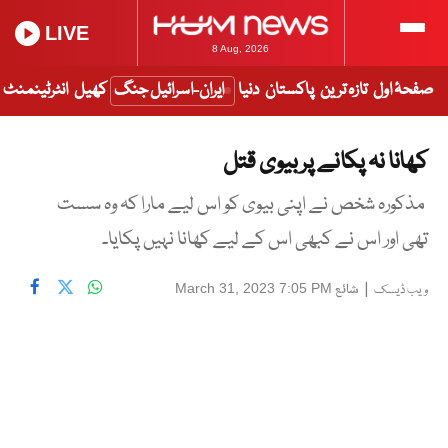
LIVE
8 Aug, 2026
صفحۂ اول
تازہ ترین
پاکستان
دنیا
ایران-اسرائیل جنگ
کھیل
انٹرٹینمنٹ
کھانا نہ پکانے پر بیوی قتل
مذکورہ شخص نے اپنی بیوی کو اس لیے مارا کہ وہ سست
تھی اور اس نے کبھی اس کے لیے کھانا نہیں پکایا۔
|
شائع
March 31, 2023 7:05 PM
ویب ڈیسک