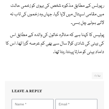
رپورٹس کے مطابق مذکورہ شخص کی بیوی کو زخمی حالت
میں مقامی اسپتال میں لایا گیا، جہاں وہ زخموں کی تاب نہ
لاتے ہوئے چل بسی۔
پولیس کا کہنا ہے کہ متاثرہ خاتون کی والدہ کے مطابق اس
کی بیٹی کی شادی کو7 سال سے بھی کم عرصہ گزرا تھا، اس کا
داماد بیٹی کو مارتا پیٹتا رہتا تھا۔
بھارت
LEAVE A REPLY