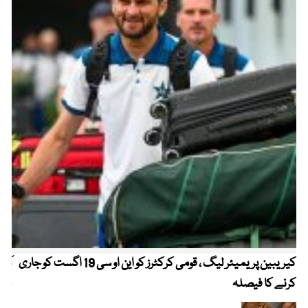
کیریبین پریمیئر لیگ ، قومی کرکٹرز کو این او سی 19 اگست کو جاری
آز
کرنے کا فیصلہ
چھی