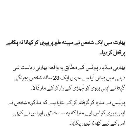
بھارت میں ایک شخص نے مبینہ طور پر بیوی کو کھانا نہ پکانے
پر قتل کر دیا۔
بھارتی میڈیا رپورٹس کے مطابق یہ واقعہ بھارتی ریاست نئی
دہلی میں پیش آیا ہے جہاں ایک 28 سالہ شخص بجرنگی
گپتا نے اپنی بیوی کو چَھڑی کے وار کر کے مار ڈالا۔
پولیس نے ملزم کو گرفتار کر کے بتایا ہے کہ مذکورہ شخص نے
اپنی بیوی کو اس لیے مارا کہ وہ سست تھی اور اس نے کبھی
اس کے لیے کھانا نہیں پکایا۔