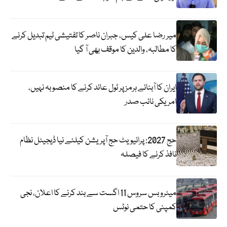
میر رضا علی کیس، جبران ناصر کا تفتیشی ٹیم تبدیل کرنے
کا مطالبہ، والدین کا موقف بھی آ گیا
ایران کا آبنائے ہرمز پر ٹول عائد کرنے کا منصوبہ نہیں،
امریکی نائب صدر
حج 2027: پرائیویٹ حج آپریشن کیلئے نیا ڈیجیٹل نظام
نافذ کرنے کا فیصلہ
میٹرو بس سروس 11 اگست سے بند کرنے کا اعلان، نجی
کمپنی کا حتمی نوٹس