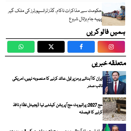
حکومت سے مذاکرات ناکام، گڈز ٹرانسپورٹرز کی ملک گیر
پہیہ جام ہڑتال شروع
ہمیں فالو کریں
WhatsApp
Twitter
Facebook
Faceboo
متعلقہ خبریں
ایران کا آبنائے ہرمز پر ٹول عائد کرنے کا منصوبہ نہیں، امریکی
نائب صدر
حج 2027: پرائیویٹ حج آپریشن کیلئے نیا ڈیجیٹل نظام نافذ
کرنے کا فیصلہ