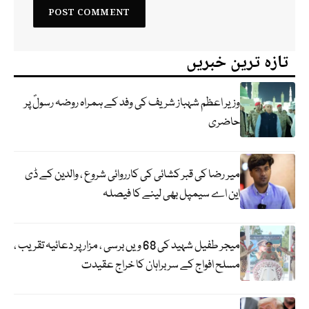
تازہ ترین خبریں
وزیر اعظم شہباز شریف کی وفد کے ہمراہ روضہ رسولؐ پر
حاضری
میر رضا کی قبر کشائی کی کارروائی شروع ، والدین کے ڈی
این اے سیمپل بھی لینے کا فیصلہ
میجر طفیل شہید کی 68 ویں برسی ، مزار پر دعائیہ تقریب ،
مسلح افواج کے سربراہان کا خراج عقیدت