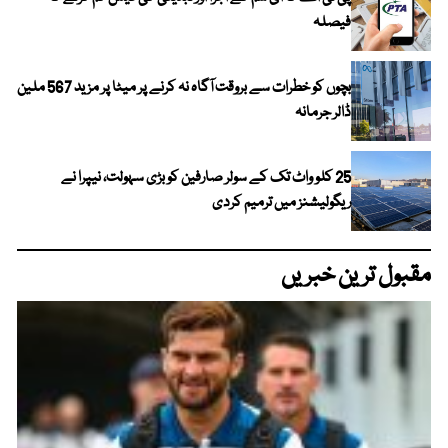
فیصلہ
بچوں کو خطرات سے بروقت آگاہ نہ کرنے پر میٹا پر مزید 567 ملین
ڈالر جرمانہ
25 کلو واٹ تک کے سولر صارفین کو بڑی سہولت، نیپرا نے
ریگولیشنز میں ترمیم کردی
مقبول ترین خبریں