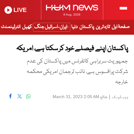
LIVE
8 Aug, 2026
صفحۂ اول
تازہ ترین
پاکستان
دنیا
ایران-اسرائیل جنگ
کھیل
انٹرٹینمنٹ
پاکستان اپنے فیصلے خود کر سکتا ہے، امریکہ
جمہوریت سربراہی کانفرنس میں پاکستان کی عدم
شرکت پرافسوس ہے، نائب ترجمان امریکی محکمہ
خارجہ
|
شائع
March 31, 2023 2:05 AM
ویب ڈیسک