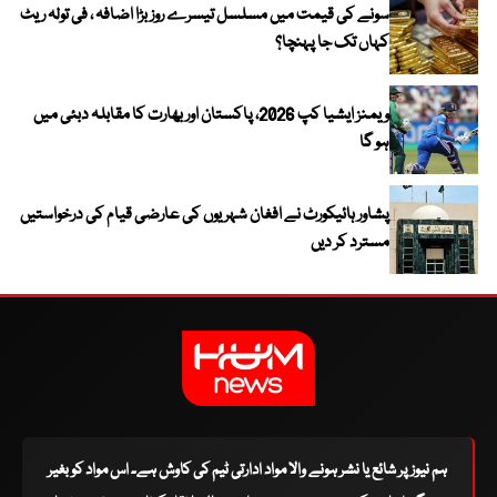
سونے کی قیمت میں مسلسل تیسرے روز بڑا اضافہ ، فی تولہ ریٹ
کہاں تک جا پہنچا؟
ویمنز ایشیا کپ 2026، پاکستان اور بھارت کا مقابلہ دبئی میں
ہو گا
پشاور ہائیکورٹ نے افغان شہریوں کی عارضی قیام کی درخواستیں
مسترد کر دیں
ہم نیوز پر شائع یا نشر ہونے والا مواد ادارتی ٹیم کی کاوش ہے۔ اس مواد کو بغیر