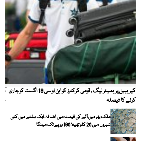
کیریبین پریمیئر لیگ ، قومی کرکٹرز کو این او سی 19 اگست کو جاری
آز
کرنے کا فیصلہ
چھی
ملک بھر میں آٹے کی قیمت میں اضافہ، ایک ہفتے میں کئی
شہروں میں 20 کلو تھیلا 100 روپے تک مہنگا