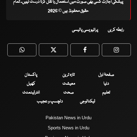
پیشگی اجازت کسی بھی صورت میں استعمال یا نقل کرنا درست نہیں۔ تمام
حقوق محفوظ ہیں © 2026
رابطہ کریں
پرائیویسی پالیسی
WhatsApp
Twitter
Facebook
Faceboo
صفحۂ اول
تازہ ترین
پاکستان
دنیا
معیشت
کھیل
تعلیم
صحت
انٹرٹینمنٹ
ٹیکنالوجی
دلچسپ و عجیب
Pakistan News in Urdu
Sports News in Urdu