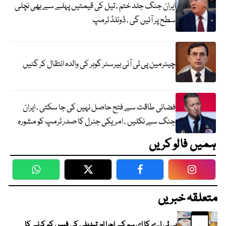
ایران جنگ جلد ختم ، تیل کی قیمتیں پہلے سے بھی نچلی
سطح پر آئیں گی ، ڈونلڈ ٹرمپ
چیئرمین پی ٹی آئی بیرسٹر گوہر کی والدہ انتقال کر گئیں
فضائی طاقت سے فتح حاصل نہیں کی جا سکتی ، ایران
جنگ سے نکلیں ، امریکی جنرل کا صدر ٹرمپ کو مشورہ
ہمیں فالو کریں
WhatsApp
Twitter
Facebook
Faceboo
متعلقہ خبریں
پی ٹی اے کا ای سم کے اجرا اور تبدیلی کی فیس کم کرنے کا