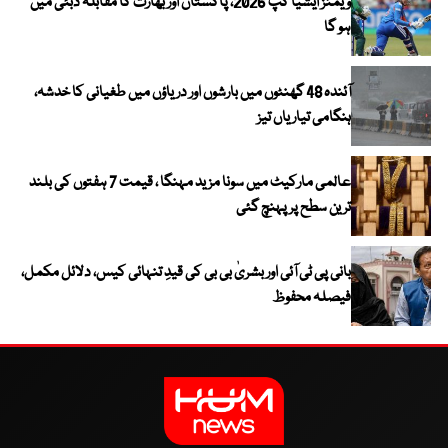
ویمنز ایشیا کپ 2026، پاکستان اور بھارت کا مقابلہ دبئی میں
ہو گا
آئندہ 48 گھنٹوں میں بارشوں اور دریاؤں میں طغیانی کا خدشہ،
ہنگامی تیاریاں تیز
عالمی مارکیٹ میں سونا مزید مہنگا ، قیمت 7 ہفتوں کی بلند
ترین سطح پر پہنچ گئی
بانی پی ٹی آئی اور بشریٰ بی بی کی قیدِ تنہائی کیس، دلائل مکمل،
فیصلہ محفوظ