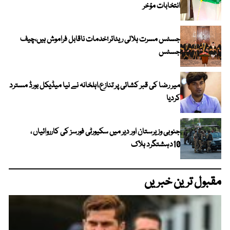
انتخابات مؤخر
جسٹس مسرت ہلالی ریٹائر؛خدمات ناقابل فراموش ہیں،چیف
جسٹس
میر رضا کی قبر کشائی پر تنازع،اہلخانہ نے نیا میڈیکل بورڈ مسترد
کردیا
جنوبی وزیرستان اور دیر میں سکیورٹی فورسز کی کارروائیاں ،
10دہشتگرد ہلاک
مقبول ترین خبریں