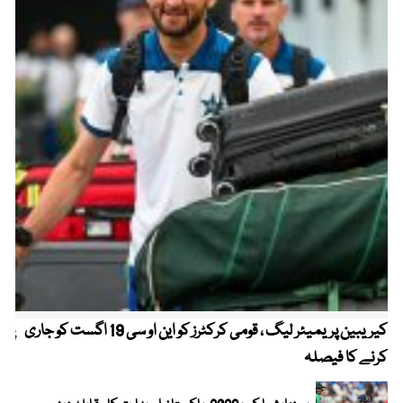
کیریبین پریمیئر لیگ ، قومی کرکٹرز کو این او سی 19 اگست کو جاری
پیٹ
کرنے کا فیصلہ