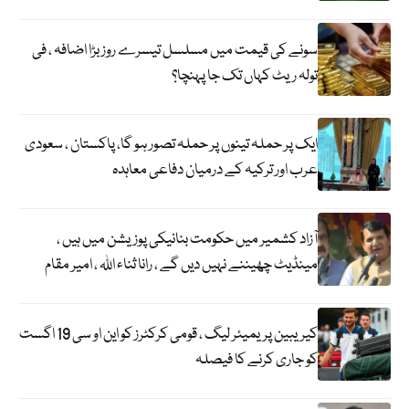
سونے کی قیمت میں مسلسل تیسرے روز بڑا اضافہ ، فی
تولہ ریٹ کہاں تک جا پہنچا؟
ایک پر حملہ تینوں پر حملہ تصور ہو گا، پاکستان ، سعودی
عرب اور ترکیہ کے درمیان دفاعی معاہدہ
آزاد کشمیر میں حکومت بنانیکی پوزیشن میں ہیں ،
مینڈیٹ چھیننے نہیں دیں گے ، رانا ثناء اللہ ، امیر مقام
کیریبین پریمیئر لیگ ، قومی کرکٹرز کو این او سی 19 اگست
کو جاری کرنے کا فیصلہ