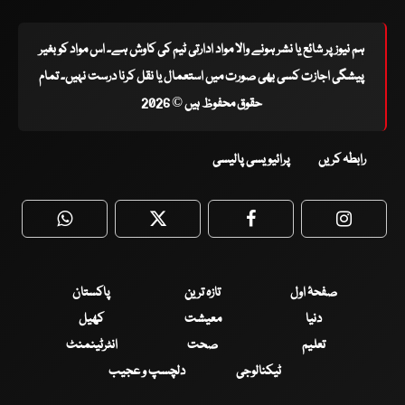
ہم نیوز پر شائع یا نشر ہونے والا مواد ادارتی ٹیم کی کاوش ہے۔ اس مواد کو بغیر
پیشگی اجازت کسی بھی صورت میں استعمال یا نقل کرنا درست نہیں۔ تمام
حقوق محفوظ ہیں © 2026
رابطہ کریں
پرائیویسی پالیسی
WhatsApp
Twitter
Facebook
Faceboo
صفحۂ اول
تازہ ترین
پاکستان
دنیا
معیشت
کھیل
تعلیم
صحت
انٹرٹینمنٹ
ٹیکنالوجی
دلچسپ و عجیب