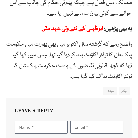
ممالک میں فعال ہے جبکہ بھارتی حکام کی جانب سے اس
حوالے سے کوئی بیان سامنے نہیں آیا ہے۔
یہ بھی پڑھیں:
ابوظہبی کے نئے ولی عہد مقرر
واضح رہے کہ گزشتہ سال اکتوبر میں بھی بھارت میں حکومت
پاکستان کا ٹوئٹر اکاؤنٹ بند کر دیا گیا تھا، جس میں کہا گیا
تھا کہ کچھ قانونی تقاضوں کے باعث حکومت پاکستان کا
ٹوئٹر اکاؤنٹ بلاک کیا گیا ہے۔
ٹوئٹر
مودی
LEAVE A REPLY