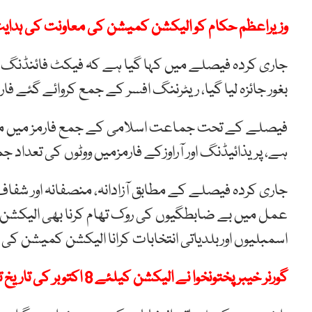
وزیراعظم حکام کو الیکشن کمیشن کی معاونت کی ہدا
جاری کردہ فیصلے میں کہا گیا ہے کہ فیکٹ فائنڈنگ ک
بغور جائزہ لیا گیا، ریٹرننگ افسر کے جمع کروائے گئے فارم 11 میں بے ضابطگیاں سامنے آئی
فیصلے کے تحت جماعت اسلامی کے جمع فارمز میں مذکو
ہے، پریذائیڈنگ اور آراوزکے فارمزمیں ووٹوں کی تعدا
جاری کردہ فیصلے کے مطابق آزادانہ، منصفانہ اور شفاف
عمل میں بے ضابطگیوں کی روک تھام کرنا بھی الیکشن
اسمبلیوں اوربلدیاتی انتخابات کرانا الیکشن کمیشن کی
گورنر خیبرپختونخوا نے الیکشن کیلئے 8 اکتوبر کی تاریخ تجویز کر دی