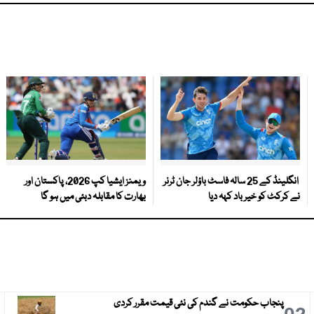
انگلینڈ کے 25 سالہ فاسٹ باؤلر جان ٹرنر
ویمنز ایشیا کپ 2026، پاکستان اور
نے کرکٹ کو خیر باد کہہ دیا
بھارت کا مقابلہ دبئی میں ہو گا
پنجاب حکومت نے گندم کی نئی قیمت مقرر کردی