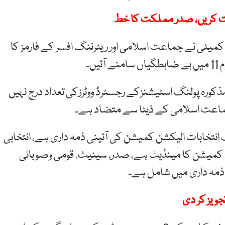
یت کریں، صدر مملکت کا خط
میٹی نے جماعت اسلامی اور ریٹرننگ افسر کے فارمز کا
ں۔
رہ پولنگ اسٹیشنزکے رجسٹرڈ ووٹرزکی تعداد درج نہیں
د جماعت اسلامی کے ڈیٹا سے متضاد ہے۔
 انتخابات الیکشن کمیشن کی آئینی ذمہ داری ہے، انتخابی
 کمیشن کا مینڈیٹ ہے، صدر، سینیٹ، قومی وصوبائی
 ذمہ داری میں شامل ہے۔