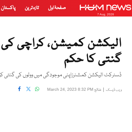
صفحۂ اول
تازہ ترین
پاکستان
7 Aug, 2026
گنتی کا حکم
ڈسٹرکٹ الیکشن کمشنرزاپنی موجودگی میں ووٹوں کی گنتی کروا
|
شائع
March 24, 2023 8:32 PM
ویب ڈیسک