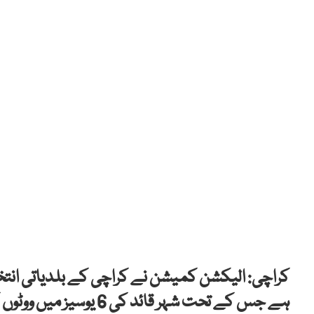
کراچی: الیکشن کمیشن نے کراچی کے بلدیاتی انت
ہے جس کے تحت شہر قائد کی 6 یوسیز میں ووٹوں کی دوبارہ گنتی کا حکم دیا گیا ہے۔