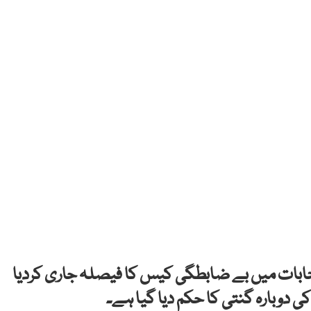
خابات میں بے ضابطگی کیس کا فیصلہ جاری کردیا