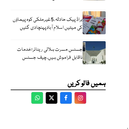
براڈ پیک حادثہ،5غیرملکی کوہ پیماؤں
کی میتیں اسلام آبادپہنچادی گئیں
جسٹس مسرت ہلالی ریٹائر؛خدمات
ناقابل فراموش ہیں،چیف جسٹس
ہمیں فالو کریں
WhatsApp
Twitter
Facebook
Facebook