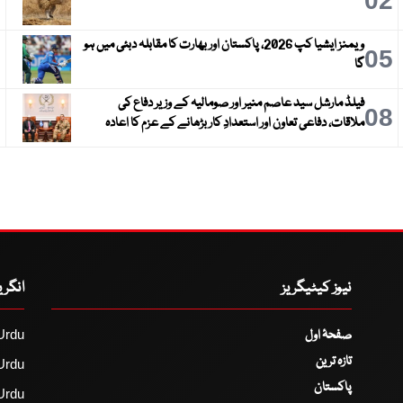
3
02
ویمنز ایشیا کپ 2026، پاکستان اور بھارت کا مقابلہ دبئی میں ہو
6
05
گا
فیلڈ مارشل سید عاصم منیر اور صومالیہ کے وزیر دفاع کی
9
08
ملاقات، دفاعی تعاون اور استعدادِ کار بڑھانے کے عزم کا اعادہ
نیوز کیٹیگریز
انگر
صفحۂ اول
Urdu
تازہ ترین
Urdu
پاکستان
Urdu