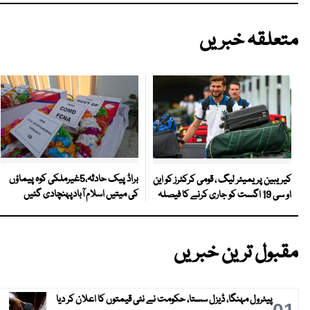
متعلقہ خبریں
براڈ پیک حادثہ،5غیرملکی کوہ پیماؤں
کیریبین پریمیئر لیگ ، قومی کرکٹرز کو این
کی میتیں اسلام آبادپہنچادی گئیں
او سی 19 اگست کو جاری کرنے کا فیصلہ
مقبول ترین خبریں
پیٹرول مہنگا، ڈیزل سستا، حکومت نے نئی قیمتوں کا اعلان کر دیا