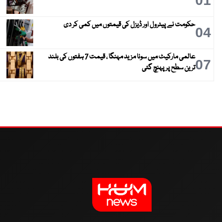
01
حکومت نے پیٹرول اور ڈیزل کی قیمتوں میں کمی کر دی
04
عالمی مارکیٹ میں سونا مزید مہنگا ، قیمت 7 ہفتوں کی بلند
07
ترین سطح پر پہنچ گئی