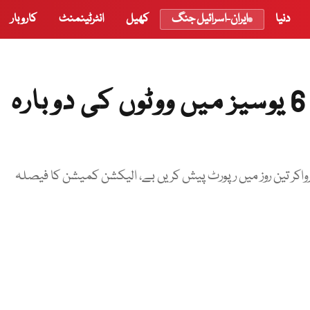
دنیا
ایران-اسرائیل جنگ
کھیل
انٹرٹینمنٹ
کاروبار
الیکشن کمیشن، کراچی کی 6 یوسیز میں ووٹوں کی دوبارہ
کر تین روز میں رپورٹ پیش کریں بے، الیکشن کمیشن کا فیصلہ