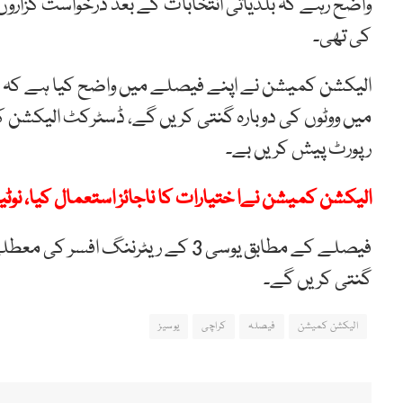
کی تھی۔
الیکشن کمیشن نے اپنے فیصلے میں واضح کیا ہے کہ م
میں ووٹوں کی دوبارہ گنتی کریں گے، ڈسٹرکٹ الیکشن کم
رپورٹ پیش کریں بے۔
الیکشن کمیشن نےا ختیارات کا ناجائز استعمال کیا، نوٹ
فیصلے کے مطابق یوسی 3 کے ریٹرنن
گنتی کریں گے۔
الیکشن کمیشن
فیصلہ
کراچی
یوسیز