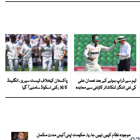
ٹیم سے ڈراپ ہونے کے بعد نعمان علی
پاکستان کیخلاف ٹیسٹ سیریز ، انگلینڈ
کی نئی اننگز، لنکاشائر کاؤنٹی سے معاہدہ
کا 16 رکنی اسکواڈ سامنے آ گیا
موجودہ نظام کہیں نہیں جا رہا، حکومت اپنی آئینی مدت مکمل