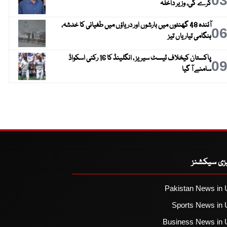
0
کرے گی، وزیر داخلہ
آئندہ 48 گھنٹوں میں بارشوں اور دریاؤں میں طغیانی کا خدشہ،
0
ہنگامی تیاریاں تیز
پاکستان کیخلاف ٹیسٹ سیریز ، انگلینڈ کا 16 رکنی اسکواڈ
0
سامنے آ گیا
یزی سیکشنز
Pakistan News in 
Sports News in 
Business News in 