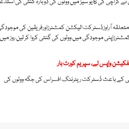
واضح رہے کہ بلدیاتی انتخابات کے بعد درخواست گزاروں نے کراچی کی 6 یو سیز میں ووٹوں کی دوبارہ گنتی کی استد
تعلقہ آراوزڈسٹرکٹ الیکشن کمشنرزاورفریقین کی موجودگ
شنرزاپنی موجودگی میں ووٹوں کی گنتی کروا کر تین روز میں
یفکیشن واپس لے، سپریم کورٹ بار
گ افسر کی معطلی کے باعث ڈسٹرکٹ ریٹرننگ افسراس کی جگہ ووٹوں کی