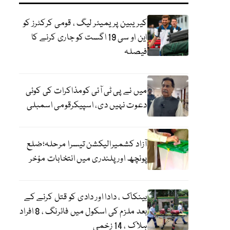
کیریبین پریمیئر لیگ ، قومی کرکٹرز کو
این او سی 19 اگست کو جاری کرنے کا
فیصلہ
میں نے پی ٹی آئی کومذاکرات کی کوئی
دعوت نہیں دی، اسپیکرقومی اسمبلی
آزاد کشمیرالیکشن تیسرا مرحلہ؛ضلع
پونچھ اور پلندری میں انتخابات مؤخر
بینکاک ، دادا اور دادی کو قتل کرنے کے
بعد ملزم کی اسکول میں فائرنگ ، 8 افراد
ہلاک ، 14 زخمی