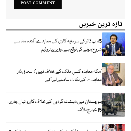
تازہ ترین خبریں
5 ارب ڈالر کی سرمایہ کاری کے معاہدے آئندہ ماہ سے
شروع ہونے کی توقع ہے، وزیر پیٹرولیم
‘مکہ معاہدہ کسی ملک کے خلاف نہیں’؛ اسحاق ڈار
معاہدے کے نکات سامنے لے آئے
بلوچستان میں دہشت گردوں کے خلاف کارروائیاں جاری،
15 خوارج ہلاک