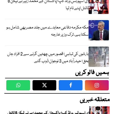
ای اسپورٹس ورلڈ کپ؛ پاکستان کے محمد زبیر نے ٹیکن 8
ٹائٹل اپنے نام لیا
مکہ مکرمہ دفاعی معاہدے میں جلد مصر بھی شامل ہو
سکتا ہے، ترک وزیر خارجہ
بارشوں کی تباہی؛ قصور میں چھتیں گرنے سے 2 افراد جاں
بحق؛ حیدرآباد میں 3 نوجوان ڈوب گئے
ہمیں فالو کریں
WhatsApp
Twitter
Facebook
Faceboo
متعلقہ خبریں
ای اسپورٹس ورلڈ کپ؛ پاکستان کے محمد زبیر نے ٹیکن 8 ٹائٹل