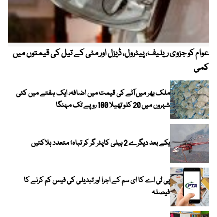
عوام کو جزوی ریلیف، پیٹرول، ڈیزل اور مٹی کے تیل کی قیمتوں میں
4 روز میں سونے کی قیمت میں بڑا اضافہ
کمی
ملک بھر میں آٹے کی قیمت میں اضافہ، ایک ہفتے میں کئی
شہروں میں 20 کلو تھیلا 100 روپے تک مہنگا
یکے بعد دیگرے 2 ہیلی کاپٹر گر کر تباہ؛ متعدد ہلاکتیں
پی ٹی اے کا ای سم کے اجرا اور تبدیلی کی فیس کم کرنے کا
فیصلہ