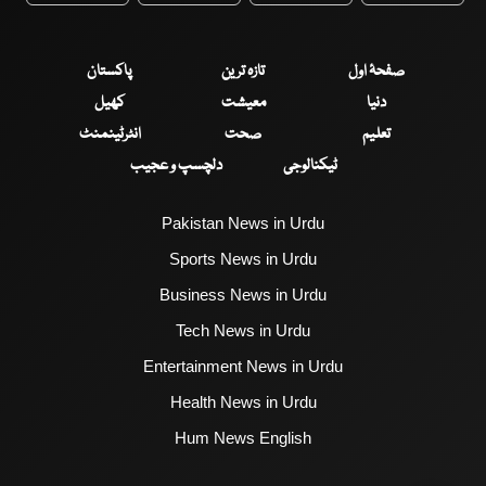
صفحۂ اول
تازہ ترین
پاکستان
دنیا
معیشت
کھیل
تعلیم
صحت
انٹرٹینمنٹ
ٹیکنالوجی
دلچسپ و عجیب
Pakistan News in Urdu
Sports News in Urdu
Business News in Urdu
Tech News in Urdu
Entertainment News in Urdu
Health News in Urdu
Hum News English