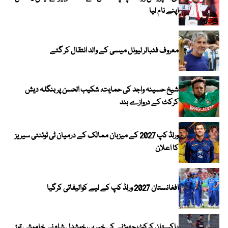
اپنے نام لیا
معروف فٹبالر لیونل میسی کے والد انتقال کر گئے
شیخ حسینہ واجد کی حمایت، شکیب الحسن پر بنگلہ دیش
کرکٹ کے دروازے بند
ورلڈ کپ 2027 کے میزبان ممالک کے درمیان ٹی ٹوئنٹی سیریز
کا اعلان
افغانستان 2027 ورلڈ کپ کے لیے کوالیفائی کرگیا
پاکستان کرکٹ چھوڑنے کی خبریں، خوشدل شاہ نے خاموشی توڑ