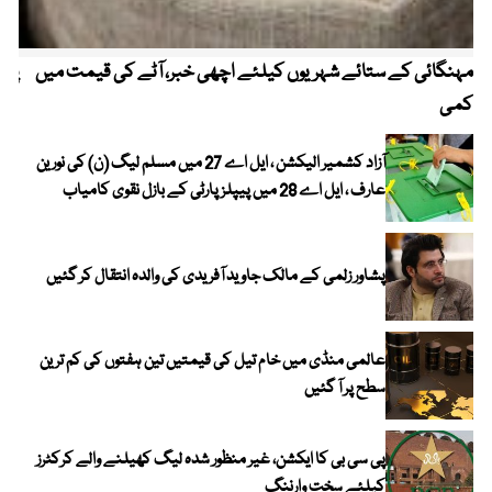
مہنگائی کے ستائے شہریوں کیلئے اچھی خبر، آٹے کی قیمت میں
پیٹ
کمی
آزاد کشمیر الیکشن ، ایل اے 27 میں مسلم لیگ (ن) کی نورین
عارف ، ایل اے 28 میں پیپلز پارٹی کے بازل نقوی کامیاب
پشاور زلمی کے مالک جاوید آفریدی کی والدہ انتقال کر گئیں
عالمی منڈی میں خام تیل کی قیمتیں تین ہفتوں کی کم ترین
سطح پر آ گئیں
پی سی بی کا ایکشن، غیر منظور شدہ لیگ کھیلنے والے کرکٹرز
کیلئے سخت وارننگ