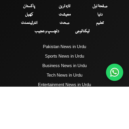
صفحۂ اول
تازہ ترین
پاکستان
دنیا
معیشت
کھیل
تعلیم
صحت
انٹرٹینمنٹ
ٹیکنالوجی
دلچسپ و عجیب
Pakistan News in Urdu
Sports News in Urdu
Business News in Urdu
Tech News in Urdu
Entertainment News in Urdu
Health News in Urdu
Hum News English