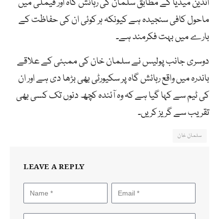
انڈین میڈیا کے مطابق سلمان کی رہائش گاہ اور فیملی میں
ماحول کافی سنجیدہ ہے کیونکہ ہر کوئی ان کی حفاظت کے
بارے میں بہت فکرمند ہے۔
دوسری جانب پولیس نے سلمان خان کی ممبئی کے علاقے
باندرہ میں واقع رہائش گاہ پر سکیورٹی بھی بڑھا دی ہے اور ان
کی ٹیم سے کہا گیا ہے کہ وہ آئندہ کچھ دنوں تک کسی بھی
تقریب سے گریز کریں۔
سلمان خان
LEAVE A REPLY