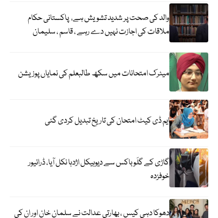
والد کی صحت پر شدید تشویش ہے، پاکستانی حکام
ملاقات کی اجازت نہیں دے رہے ، قاسم ، سلیمان
میٹرک امتحانات میں سکھ طالبعلم کی نمایاں پوزیشن
ایم ڈی کیٹ امتحان کی تاریخ تبدیل کردی گئی
گاڑی کے گلَو باکس سے دیوہیکل اژدہا نکل آیا، ڈرائیور
خوفزدہ
دھوکا دہی کیس ، بھارتی عدالت نے سلمان خان اور ان کی