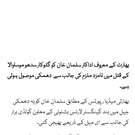
بھارت کے معروف اداکار سلمان خان کو گلوکار سدھو موساوالا
کے قتل میں نامزد ملزم کی جانب سے دھمکی موصول ہوئی
ہے۔
بھارتی میڈیا رپورٹس کے مطابق سلمان خان کو یہ دھمکی
جیل میں بند گینگسٹر لارنس بشنوئی کے معاون گولڈی برار
کی جانب سے ای میل کے ذریعے بھیجی گئی۔