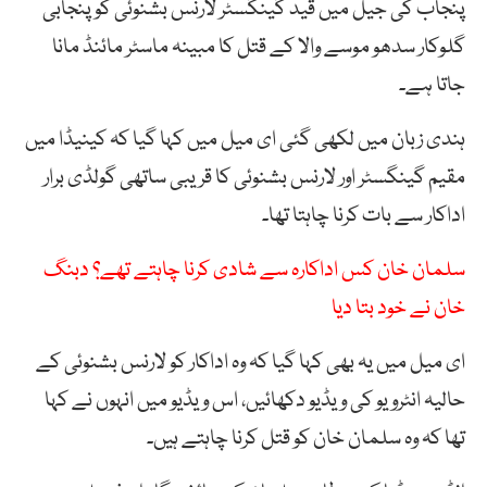
پنجاب کی جیل میں قید گینگسٹر لارنس بشنوئی کو پنجابی
گلوکار سدھو موسے والا کے قتل کا مبینہ ماسٹر مائنڈ مانا
جاتا ہے۔
ہندی زبان میں لکھی گئی ای میل میں کہا گیا کہ کینیڈا میں
مقیم گینگسٹر اور لارنس بشنوئی کا قریبی ساتھی گولڈی برار
اداکار سے بات کرنا چاہتا تھا۔
سلمان خان کس اداکارہ سے شادی کرنا چاہتے تھے؟ دبنگ
خان نے خود بتا دیا
ای میل میں یہ بھی کہا گیا کہ وہ اداکار کو لارنس بشنوئی کے
حالیہ انٹرویو کی ویڈیو دکھائیں، اس ویڈیو میں انہوں نے کہا
تھا کہ وہ سلمان خان کو قتل کرنا چاہتے ہیں۔