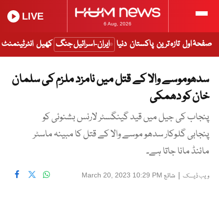
LIVE
6 Aug, 2026
صفحۂ اول
تازہ ترین
پاکستان
دنیا
ایران-اسرائیل جنگ
کھیل
انٹرٹینمنٹ
سدھوموسے والا کے قتل میں نامزد ملزم کی سلمان
خان کو دھمکی
پنجاب کی جیل میں قید گینگسٹر لارنس بشنوئی کو
پنجابی گلوکار سدھو موسے والا کے قتل کا مبینہ ماسٹر
مائنڈ مانا جاتا ہے۔
|
شائع
March 20, 2023 10:29 PM
ویب ڈیسک