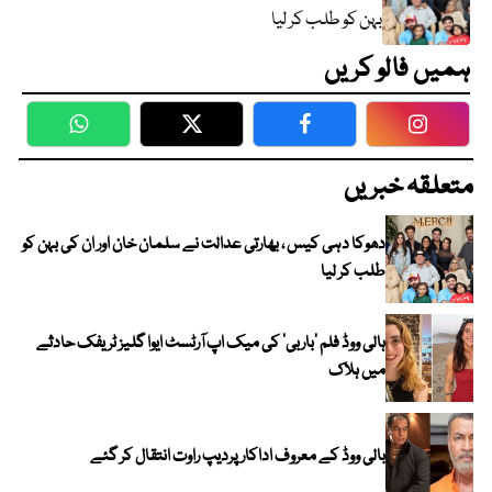
بہن کو طلب کر لیا
ہمیں فالو کریں
WhatsApp
Twitter
Facebook
Faceboo
متعلقہ خبریں
دھوکا دہی کیس ، بھارتی عدالت نے سلمان خان اور ان کی بہن کو
طلب کر لیا
ہالی ووڈ فلم ’باربی‘ کی میک اپ آرٹسٹ ایوا گلیز ٹریفک حادثے
میں ہلاک
بالی ووڈ کے معروف اداکار پردیپ راوت انتقال کر گئے