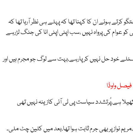
و کرتے ہوئے ان کا کہنا تھا کہ پہلے ہی نظر آرہا تھا کہ
و عوام کی پرواہ نہیں ،سب اپنی اپنی انا کی جنگ لڑرہے
ئلے خود حل نہیں کرپارہے،بہت سے لوگ جو مجرم ہیں اور
 فیصل واوڈا
ھیلا ہے،پُرتشدد سیاست پی ٹی آئی کازینہ نہیں تھی
یم نواز پر بھی جرم ثابت ہوا تھا،بعد میں کلین چٹ ملی۔