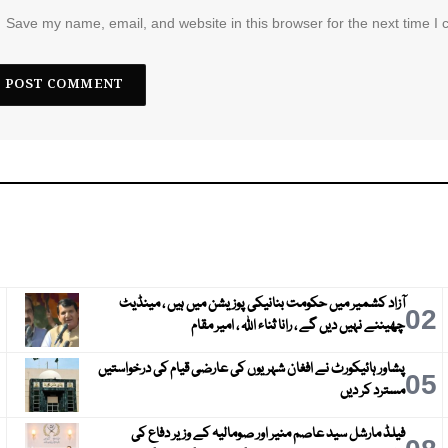
Save my name, email, and website in this browser for the next time I
آزاد کشمیر میں حکومت بنانیکی پوزیشن میں ہیں ، مینڈیٹ
3
02
چھیننے نہیں دیں گے ، رانا ثناء اللہ ، امیر مقام
پشاور ہائیکورٹ نے افغان شہریوں کی عارضی قیام کی درخواستیں
6
05
مسترد کر دیں
فیلڈ مارشل سید عاصم منیر اور صومالیہ کے وزیر دفاع کی