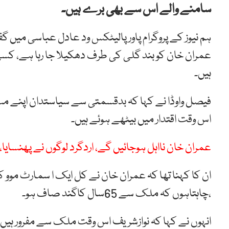
سامنے والے اس سے بھی برے ہیں۔
ہم نیوز کے پروگرام پاورپالیٹکس ود عادل عباسی میں گفتگ
عمران خان کو بند گلی کی طرف دھکیلا جا رہا ہے، کسی ک
ہیں۔
فیصل واوڈا نے کہا کہ بدقسمتی سے سیاستدان اپنے مس
اس وقت اقتدار میں بیٹھے ہوئے ہیں۔
عمران خان نااہل ہوجائیں گے، اردگرد لوگوں نے پھنسایا،
ان کا کہنا تھا کہ عمران خان نے کل ایک ا سمارٹ موو ک
،چاہتاہوں کہ ملک سے 65سال کاگند صاف ہو۔
انہوں نے کہا کہ نوازشریف اس وقت ملک سے مفرور ہیں،مر