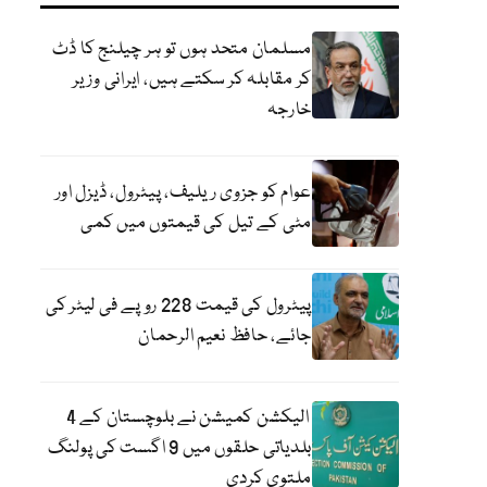
مسلمان متحد ہوں تو ہر چیلنج کا ڈٹ
کر مقابلہ کر سکتے ہیں، ایرانی وزیر
خارجہ
عوام کو جزوی ریلیف، پیٹرول، ڈیزل اور
مٹی کے تیل کی قیمتوں میں کمی
پیٹرول کی قیمت 228 روپے فی لیٹر کی
جائے، حافظ نعیم الرحمان
الیکشن کمیشن نے بلوچستان کے 4
بلدیاتی حلقوں میں 9 اگست کی پولنگ
ملتوی کردی