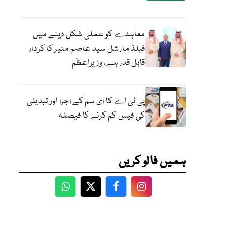
معاہدے کو عملی شکل دینے میں
فیلڈ مارشل سید عاصم منیر کا کردار
قابل قدر ہے، وزیراعظم
پی ٹی اے کا ای سم کے اجرا اور تبدیلی
کی فیس کم کرنے کا فیصلہ
ہمیں فالو کریں
WhatsApp
Twitter
Facebook
Facebook