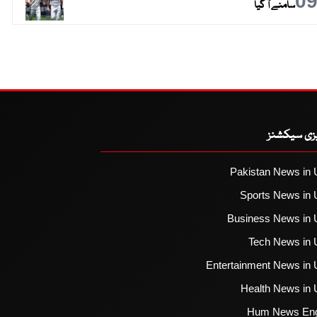
0
سامنے آ گیا
یزی سیکشنز
Pakistan News in 
Sports News in 
Business News in 
Tech News in 
Entertainment News in 
Health News in 
Hum News Eng