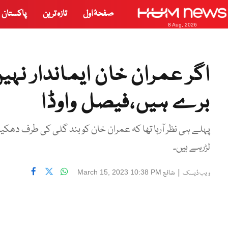
صفحۂ اول
تازہ ترین
پاکستان
8 Aug, 2026
اگر عمران خان ایماندار نہ
برے ہیں،فیصل واوڈا
پہلے ہی نظر آرہا تھا کہ عمران خان کو بند گلی کی طرف دھکیلا
لڑرہے ہیں۔
|
شائع
March 15, 2023 10:38 PM
ویب ڈیسک