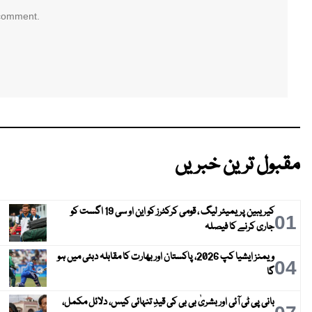
 comment.
مقبول ترین خبریں
کیریبین پریمیئر لیگ ، قومی کرکٹرز کو این او سی 19 اگست کو
01
جاری کرنے کا فیصلہ
ویمنز ایشیا کپ 2026، پاکستان اور بھارت کا مقابلہ دبئی میں ہو
04
گا
بانی پی ٹی آئی اور بشریٰ بی بی کی قیدِ تنہائی کیس، دلائل مکمل،