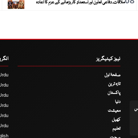
9
08
ملاقات، دفاعی تعاون اور استعدادِ کار بڑھانے کے عزم کا اعادہ
نیوز کیٹیگریز
انگر
صفحۂ اول
Urdu
تازہ ترین
Urdu
پاکستان
Urdu
دنیا
Urdu
اس
معیشت
Urdu
کھیل
Urdu
تعلیم
lish
صحت