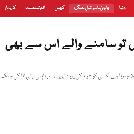
دنیا
ایران-اسرائیل جنگ
کھیل
انٹرٹینمنٹ
کاروبار
یں تو سامنے والے اس سے بھی
 جا رہا ہے، کسی کو عوام کی پرواہ نہیں ،سب اپنی اپنی انا کی جنگ