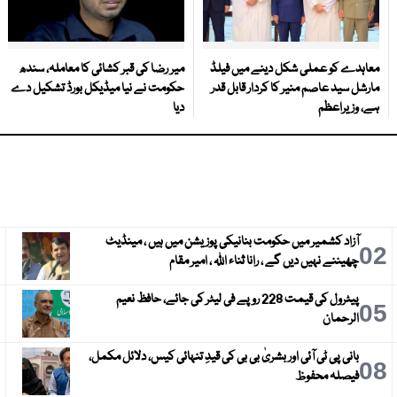
معاہدے کو عملی شکل دینے میں فیلڈ
میر رضا کی قبر کشائی کا معاملہ، سندھ
مارشل سید عاصم منیر کا کردار قابل قدر
حکومت نے نیا میڈیکل بورڈ تشکیل دے
ہے، وزیراعظم
دیا
آزاد کشمیر میں حکومت بنانیکی پوزیشن میں ہیں ، مینڈیٹ
3
02
چھیننے نہیں دیں گے ، رانا ثناء اللہ ، امیر مقام
پیٹرول کی قیمت 228 روپے فی لیٹر کی جائے، حافظ نعیم
6
05
الرحمان
بانی پی ٹی آئی اور بشریٰ بی بی کی قیدِ تنہائی کیس، دلائل مکمل،
9
08
فیصلہ محفوظ