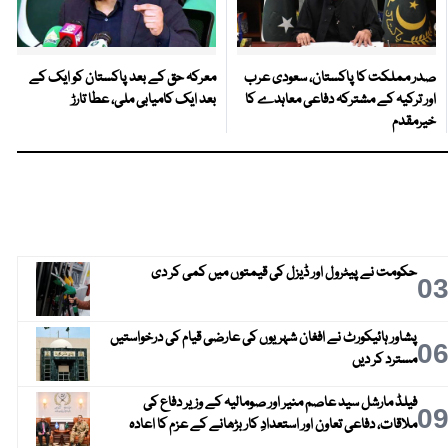
صدر مملکت کا پاکستان، سعودی عرب
معرکہ حق کے بعد پاکستان کو ایک کے
اور ترکیہ کے مشترکہ دفاعی معاہدے کا
بعد ایک کامیابی ملی، عطا تارڑ
خیرمقدم
حکومت نے پیٹرول اور ڈیزل کی قیمتوں میں کمی کر دی
0
پشاور ہائیکورٹ نے افغان شہریوں کی عارضی قیام کی درخواستیں
0
مسترد کر دیں
فیلڈ مارشل سید عاصم منیر اور صومالیہ کے وزیر دفاع کی
0
ملاقات، دفاعی تعاون اور استعدادِ کار بڑھانے کے عزم کا اعادہ