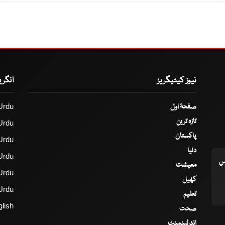
نیوز کیٹیگریز
انگر
صفحۂ اول
Urdu
تازہ ترین
Urdu
پاکستان
Urdu
دنیا
Urdu
اس
معیشت
Urdu
کھیل
Urdu
تعلیم
lish
صحت
انٹرٹینمنٹ