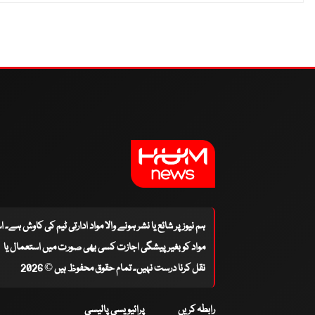
ہم نیوز پر شائع یا نشر ہونے والا مواد ادارتی ٹیم کی کاوش ہے۔ 
مواد کو بغیر پیشگی اجازت کسی بھی صورت میں استعمال یا
نقل کرنا درست نہیں۔ تمام حقوق محفوظ ہیں © 2026
رابطہ کریں
پرائیویسی پالیسی