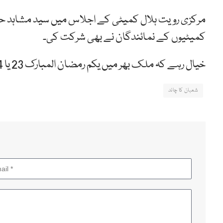
مرکزی رویت ہلال کمیٹی کے اجلاس میں سید مشاہد 
کمیٹیوں کے نمائندگان نے بھی شرکت کی۔
خیال رہے کہ ملک بھر میں یکم رمضان المبارک 23 یا 24 مارچ کو ہونے کا امکان ہے۔
شعبان کا چاند