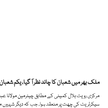
ملک بھر میں شعبان کا چاند نظر آ گیا، یکم شعبان 22 فروری 2023 بروز بدھ کو ہو گی
مرکزی رویت ہلال کمیٹی کے مطابق چیئرمین مولانا عبدا
سیکرٹریٹ کی چھت پر منعقد ہوا، جب کہ دیگر شہروں 