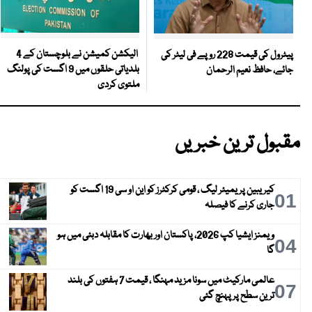
الیکشن کمیشن نے بلوچستان کے 4
پیٹرول کی قیمت 228 روپے فی لیٹر کی
بلدیاتی حلقوں میں 9 اگست کی پولنگ
جائے، حافظ نعیم الرحمان
ملتوی کردی
مقبول ترین خبریں
کیریبین پریمیئر لیگ ، قومی کرکٹرز کو این او سی 19 اگست کو
01
جاری کرنے کا فیصلہ
ویمنز ایشیا کپ 2026، پاکستان اور بھارت کا مقابلہ دبئی میں ہو
04
گا
عالمی مارکیٹ میں سونا مزید مہنگا ، قیمت 7 ہفتوں کی بلند
07
ترین سطح پر پہنچ گئی