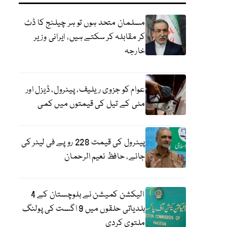
مسلمان متحد ہوں تو ہر چیلنج کا ڈٹ
کر مقابلہ کر سکتے ہیں، ایرانی وزیر
خارجہ
عوام کو جزوی ریلیف، پیٹرول، ڈیزل اور
مٹی کے تیل کی قیمتوں میں کمی
پیٹرول کی قیمت 228 روپے فی لیٹر کی
جائے، حافظ نعیم الرحمان
الیکشن کمیشن نے بلوچستان کے 4
بلدیاتی حلقوں میں 9 اگست کی پولنگ
ملتوی کردی