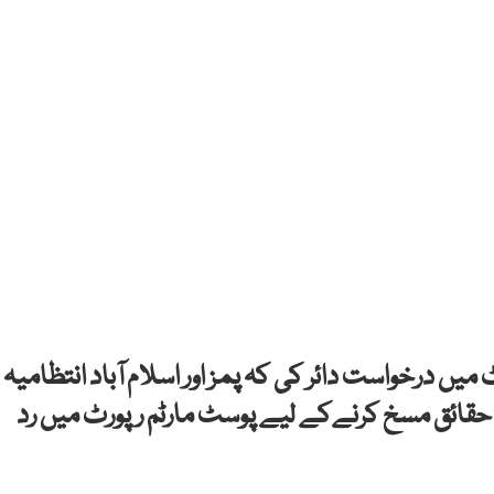
 میں درخواست دائر کی کہ پمز اور اسلام آباد انتظامیہ
 حقائق مسخ کرنےکے لیے پوسٹ مارٹم رپورٹ میں رد