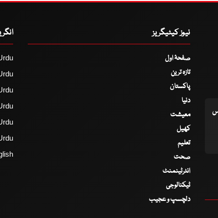
نیوز کیٹیگریز
انگر
صفحۂ اول
Urdu
تازہ ترین
Urdu
پاکستان
Urdu
دنیا
Urdu
اس
معیشت
Urdu
کھیل
Urdu
تعلیم
lish
صحت
انٹرٹینمنٹ
ٹیکنالوجی
دلچسپ و عجیب