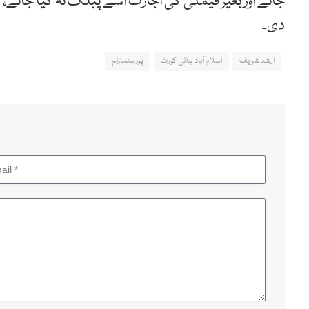
جائے اور بغیر فیملی کی اجازت اسے پبلک نہ کیا جائے،
دی۔
ارشد شریف
اسلام آباد ہائی کورٹ
پورسٹمارٹم