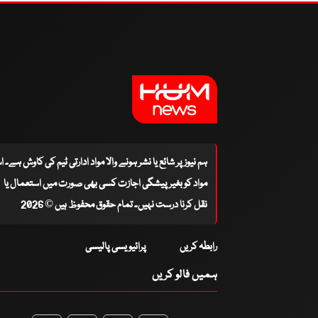
ہم نیوز پر شائع یا نشر ہونے والا مواد ادارتی ٹیم کی کاوش ہے۔ 
مواد کو بغیر پیشگی اجازت کسی بھی صورت میں استعمال یا
نقل کرنا درست نہیں۔ تمام حقوق محفوظ ہیں © 2026
رابطہ کریں
پرائیویسی پالیسی
ہمیں فالو کریں