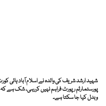
شہید ارشد شریف کی والدہ نے اسلام آباد ہائی کورٹ
پورسٹمارٹم رپورٹ فراہم نہیں کررہی، شک ہے کہ
وبدل کیا جا سکتا ہے۔