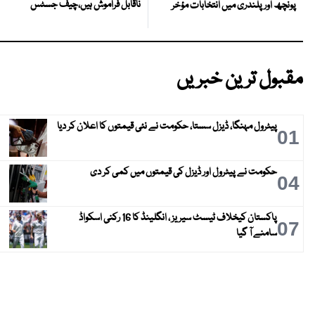
ناقابل فراموش ہیں،چیف جسٹس
پونچھ اور پلندری میں انتخابات مؤخر
مقبول ترین خبریں
پیٹرول مہنگا، ڈیزل سستا، حکومت نے نئی قیمتوں کا اعلان کر دیا
01
حکومت نے پیٹرول اور ڈیزل کی قیمتوں میں کمی کر دی
04
پاکستان کیخلاف ٹیسٹ سیریز ، انگلینڈ کا 16 رکنی اسکواڈ
07
سامنے آ گیا