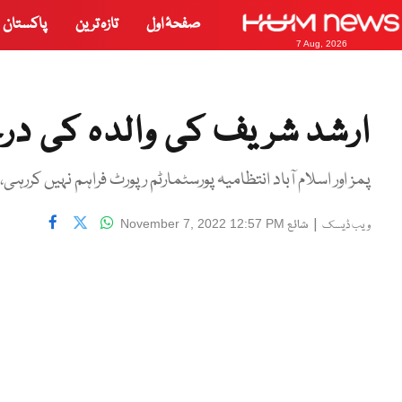
صفحۂ اول
تازہ ترین
پاکستان
7 Aug, 2026
ارشد شریف کی والدہ کی در
پمز اور اسلام آباد انتظامیہ پورسٹمارٹم رپورٹ فراہم نہیں کررہ
|
شائع
November 7, 2022 12:57 PM
ویب ڈیسک