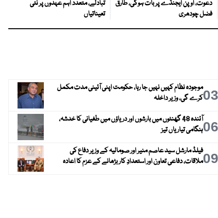
دعوت، اوپن ایجنڈے پر بات ہوگی، طارق
تبادلے، متعدد اہم عہدوں پر نئی
فضل چودھری
تعیناتیاں
موجودہ نظام کہیں نہیں جا رہا، حکومت اپنی آئینی مدت مکمل
0
کرے گی، وزیر داخلہ
آئندہ 48 گھنٹوں میں بارشوں اور دریاؤں میں طغیانی کا خدشہ،
0
ہنگامی تیاریاں تیز
فیلڈ مارشل سید عاصم منیر اور صومالیہ کے وزیر دفاع کی
0
ملاقات، دفاعی تعاون اور استعدادِ کار بڑھانے کے عزم کا اعادہ