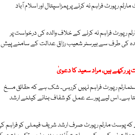
رٹم رپورٹ فراہم نہ کرنے پر پمزاسپتال اور اسلام آباد
ٹم رپورٹ فراہم نہ کرنے کے خلاف والدہ کی درخواست پر
دہ کی طرف سے بیرسٹر شعیب رزاق عدالت کے سامنے پیش
پورسٹمارٹم رپورٹ فراہم نہیں کررہی۔ شک ہے کہ حقائق مسخ
کتا ہے۔ اس لیے پورے عمل کو شفاف بنانے کیلئے ارشد
کہ پوسٹ مارٹم رپورٹ صرف ارشد شریف فیملی کو فراہم ک