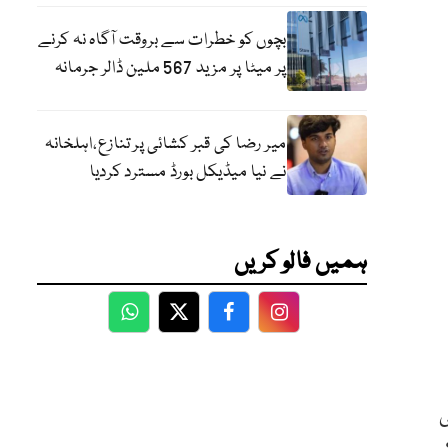
بچوں کو خطرات سے بروقت آگاہ نہ کرنے
پر میٹا پر مزید 567 ملین ڈالر جرمانہ
میر رضا کی قبر کشائی پر تنازع،اہلخانہ
نے نیا میڈیکل بورڈ مسترد کردیا
ہمیں فالو کریں
WhatsApp
Twitter
Facebook
Facebook
ی