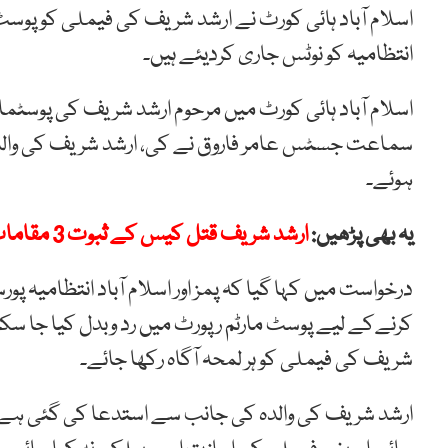
اسلام آباد ہائی کورٹ نے ارشد شریف کی فیملی کو پوسٹ ما
انتظامیہ کو نوٹس جاری کردیئے ہیں۔
اسلام آباد ہائی کورٹ میں مرحوم ارشد شریف کی پوسٹمار
سماعت جسٹس عامر فاروق نے کی، ارشد شریف کی وال
ہوئے۔
یہ بھی پڑھیں:
ارشد شریف قتل کیس کے ثبوت 3 مقامات پر رکھے ہیں، مراد سعید کا دعویٰ
درخواست میں کہا گیا کہ پمز اور اسلام آباد انتظامیہ 
کرنےکے لیے پوسٹ مارٹم رپورٹ میں رد وبدل کیا جا س
شریف کی فیملی کو ہر لمحہ آگاہ رکھا جائے۔
ارشد شریف کی والدہ کی جانب سے استدعا کی گئی ہے 