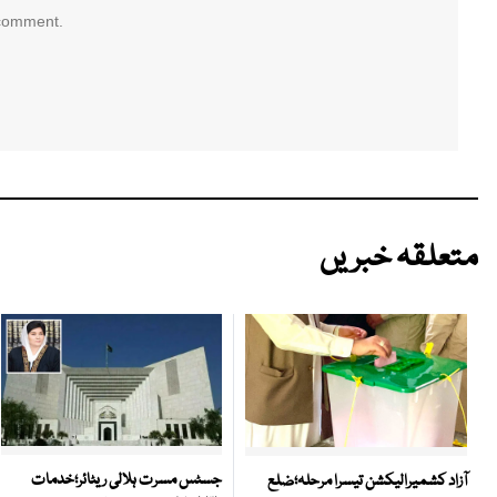
 comment.
متعلقہ خبریں
جسٹس مسرت ہلالی ریٹائر؛خدمات
آزاد کشمیرالیکشن تیسرا مرحلہ؛ضلع