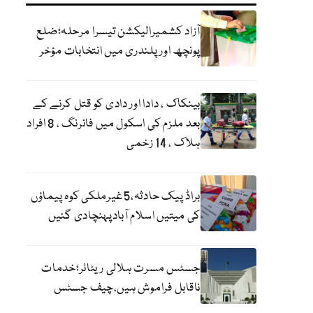
آزاد کشمیرالیکشن تیسرا مرحلہ؛ضلع
پونچھ اور پلندری میں انتخابات مؤخر
بینکاک ، دادا اور دادی کو قتل کرنے کے
بعد ملزم کی اسکول میں فائرنگ ، 8 افراد
ہلاک ، 14 زخمی
براڈ پیک حادثہ،5غیرملکی کوہ پیماؤں
کی میتیں اسلام آبادپہنچادی گئیں
جسٹس مسرت ہلالی ریٹائر؛خدمات
ناقابل فراموش ہیں،چیف جسٹس