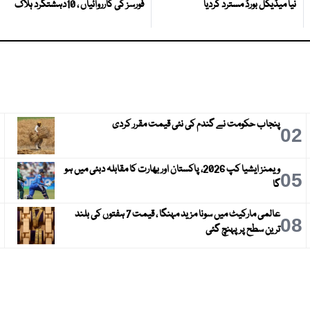
نیا میڈیکل بورڈ مسترد کردیا
فورسز کی کارروائیاں ، 10دہشتگرد ہلاک
پنجاب حکومت نے گندم کی نئی قیمت مقرر کردی
3
02
ویمنز ایشیا کپ 2026، پاکستان اور بھارت کا مقابلہ دبئی میں ہو
6
05
گا
عالمی مارکیٹ میں سونا مزید مہنگا ، قیمت 7 ہفتوں کی بلند
9
08
ترین سطح پر پہنچ گئی