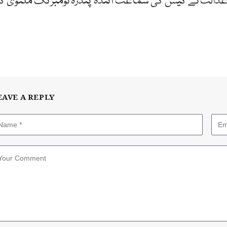
 عدالت نے کیس کی سماعت آئندہ پندرہ نومبر تک ملتوی کر
EAVE A REPLY