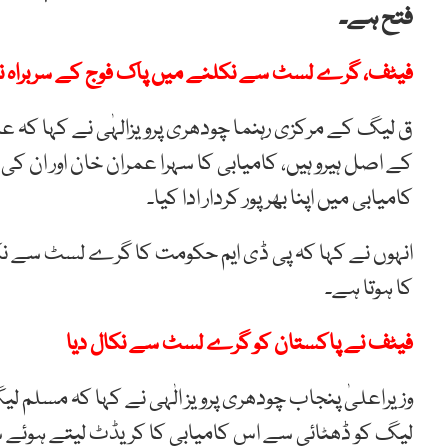
فتح ہے۔
فیٹف، گرے لسٹ سے نکلنے میں پاک فوج کے سربراہ نے 
ق لیگ کے مرکزی رہنما چودھری پرویزالہٰی نے کہا کہ ع
کے اصل ہیرو ہیں، کامیابی کا سہرا عمران خان اور ان کی
کامیابی میں اپنا بھرپور کردار ادا کیا۔
انہوں نے کہا کہ پی ڈی ایم حکومت کا گرے لسٹ سے ن
کا ہوتا ہے۔
فیٹف نے پاکستان کو گرے لسٹ سے نکال دیا
وزیراعلیٰ پنجاب چودھری پرویز الٰہی نے کہا کہ مسلم 
لیگ کو ڈھٹائی سے اس کامیابی کا کریڈٹ لیتے ہوئے ش