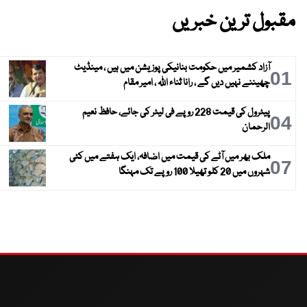
مقبول ترین خبریں
آزاد کشمیر میں حکومت بنانیکی پوزیشن میں ہیں ، مینڈیٹ
01
چھیننے نہیں دیں گے ، رانا ثناء اللہ ، امیر مقام
پیٹرول کی قیمت 228 روپے فی لیٹر کی جائے، حافظ نعیم
04
الرحمان
ملک بھر میں آٹے کی قیمت میں اضافہ، ایک ہفتے میں کئی
07
شہروں میں 20 کلو تھیلا 100 روپے تک مہنگا