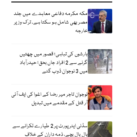
مکہ مکرمہ دفاعی معاہدے میں جلد
مصر بھی شامل ہو سکتا ہے، ترک وزیر
خارجہ
بارشوں کی تباہی؛ قصور میں چھتیں
گرنے سے 2 افراد جاں بحق؛ حیدرآباد
میں 3 نوجوان ڈوب گئے
نوجوان تاجر میر رضا کے اغوا کی ایف آئی
آر قتل کے مقدمے میں تبدیل
سڈنی ایئرپورٹ پر 2 طیارے ٹکرانے سے
بال بال بچے، ذمہ داران کے خلاف