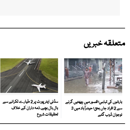
متعلقہ خبریں
سڈنی ایئرپورٹ پر 2 طیارے ٹکرانے سے
بارشوں کی تباہی؛ قصور میں چھتیں گرنے
بال بال بچے، ذمہ داران کے خلاف
سے 2 افراد جاں بحق؛ حیدرآباد میں 3
تحقیقات شروع
نوجوان ڈوب گئے