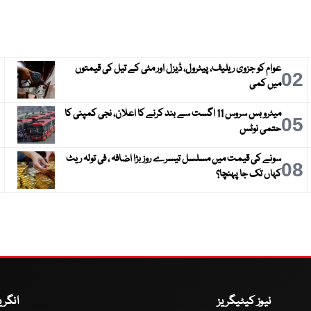
عوام کو جزوی ریلیف، پیٹرول، ڈیزل اور مٹی کے تیل کی قیمتوں
3
02
میں کمی
میٹرو بس سروس 11 اگست سے بند کرنے کا اعلان، نجی کمپنی کا
6
05
حتمی نوٹس
سونے کی قیمت میں مسلسل تیسرے روز بڑا اضافہ ، فی تولہ ریٹ
9
08
کہاں تک جا پہنچا؟
نیوز کیٹیگریز
انگر