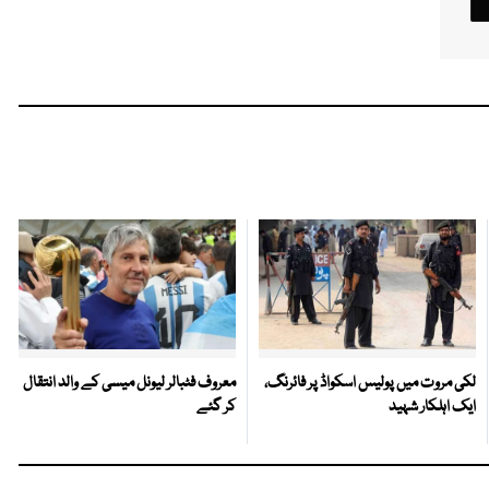
لکی مروت میں پولیس اسکواڈ پر فائرنگ،
معروف فٹبالر لیونل میسی کے والد انتقال
ایک اہلکار شہید
کر گئے