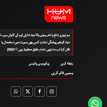
ہم نیوز پر شائع یا نشر ہونے والا مواد ادارتی ٹیم کی کاوش ہے۔ 
مواد کو بغیر پیشگی اجازت کسی بھی صورت میں استعمال یا
نقل کرنا درست نہیں۔ تمام حقوق محفوظ ہیں © 2026
رابطہ کریں
پرائیویسی پالیسی
ہمیں فالو کریں
WhatsApp
Twitter
Facebook
Facebook