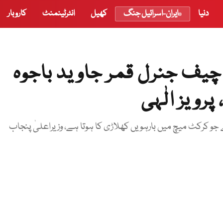
دنیا
ایران-اسرائیل جنگ
کھیل
انٹرٹینمنٹ
کاروبار
چیف جنرل قمر جاوید باجوہ
رویز الٰہی
کرکٹ میچ میں بارہویں کھلاڑی کا ہوتا ہے، وزیراعلیٰ پنجاب