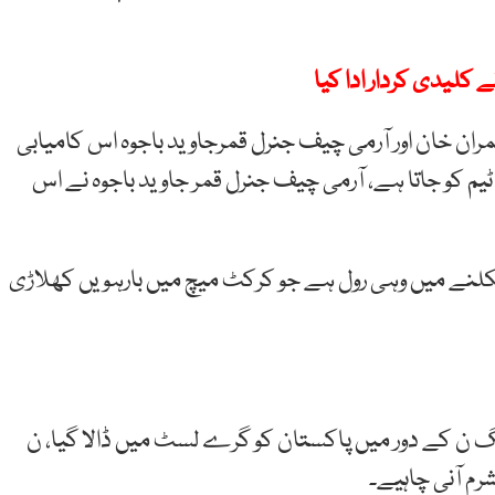
کلیدی کردار ادا کیا
مران خان اور آرمی چیف جنرل قمرجاوید باجوہ اس کامیابی
 ٹیم کو جاتا ہے، آرمی چیف جنرل قمر جاوید باجوہ نے اس
کلنے میں وہی رول ہے جو کرکٹ میچ میں
بارہویں کھلاڑی
لیگ ن کے دور میں پاکستان کو گرے لسٹ میں ڈالا گیا، ن
رم آنی چاہیے۔