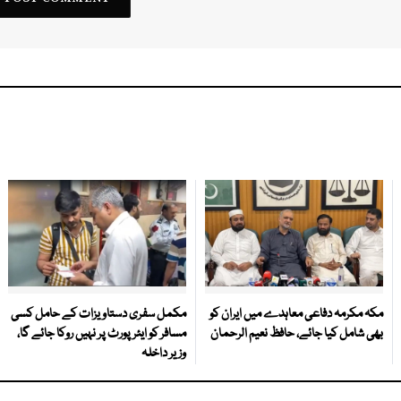
مکہ مکرمہ دفاعی معاہدے میں ایران کو
مکمل سفری دستاویزات کے حامل کسی
بھی شامل کیا جائے، حافظ نعیم الرحمان
مسافر کو ایئرپورٹ پر نہیں روکا جائے گا،
وزیر داخلہ