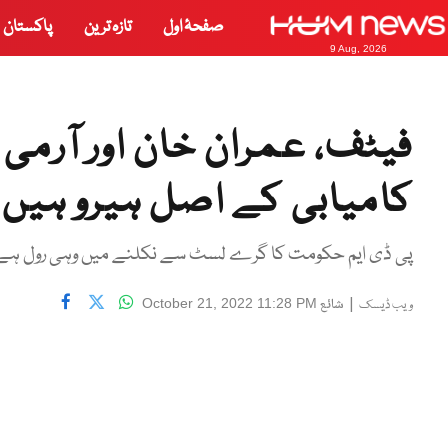
صفحۂ اول
تازہ ترین
پاکستان
9 Aug, 2026
فیٹف، عمران خان اور آرمی 
کامیابی کے اصل ہیرو ہیں، پ
پی ڈی ایم حکومت کا گرے لسٹ سے نکلنے میں وہی رول ہے جو 
|
شائع
October 21, 2022 11:28 PM
ویب ڈیسک