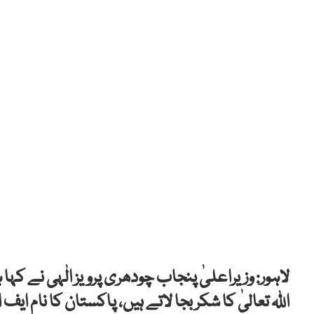
لاہور: وزیراعلیٰ پنجاب چودھری پرویز الٰہی نے 
اللہ تعالیٰ کا شکر بجا لاتے ہیں، پاکستان کا نا