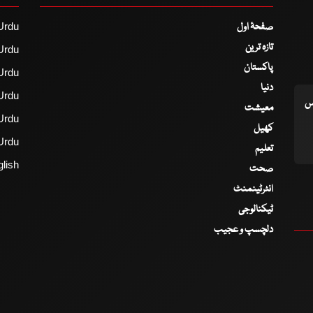
صفحۂ اول
Urdu
تازہ ترین
Urdu
پاکستان
Urdu
دنیا
Urdu
اس
معیشت
Urdu
کھیل
Urdu
تعلیم
lish
صحت
انٹرٹینمنٹ
ٹیکنالوجی
دلچسپ و عجیب