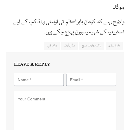
ہوگا۔
واضح رہے کہ کپتان بابر اعظم ٹی ٹوئنٹی ورلڈ کپ کے لیے
آسٹریلیا کے شہر میلبورن پہنچ چکے ہیں۔
بابر اعظم
پاک بھارت میچ
مڈل آرڈر
ورلڈ کپ
LEAVE A REPLY