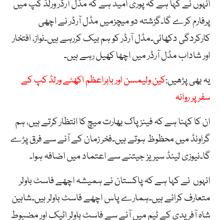
انہوں نے کہا ہے کہ پوری امید ہے کہ مڈل آرڈر ورلڈ کپ میں
پرفارم کرے گا۔گزشتہ دو میچزمیں مڈل آرڈر نے اچھی
کارکردگی دکھائی۔مڈل آرڈر کو ہم بیک کررہے ہیں۔نواز، افتخار
اور شاداب مڈل آرڈر میں اچھا کھیل رہے ہیں۔
یہ بھی پڑھیں:
کین ولیمسن اور بابراعظم اکھٹے ورلڈ کپ کے
سفر پر روانہ
ان کا کہنا ہے کہ فینز پاک بھارت میچ کا انتظار کرتے ہیں، ہم
گراونڈ میں محظوظ ہوتے ہیں۔فخر زمان کے آنے سے فرق پڑے
گا۔نیوزی لینڈ سیریز جیتنے سے اعتماد میں اضافہ ہوا۔
انہوں نے کہا ہے کہ پاکستان نے ہمیشہ اچھے فاسٹ باولر
متعارف کرائے ہیں۔ہمارے پاس اچھے فاسٹ باولر ہیں۔شاہین
شاہ آفریدی کے ٹیم میں آنے سے فاسٹ باولر اٹیک اور مضبوط