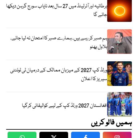
برطانیہ اور آئرلینڈ میں 27 سال بعد نایاب سورج گرہن دیکھا
جائے گا
ہم صبر کر رہے ہیں، ہمارے صبر کا امتحان نہ لیا جائے،
بلاول بھٹو
ورلڈ کپ 2027 کے میزبان ممالک کے درمیان ٹی ٹوئنٹی
سیریز کا اعلان
افغانستان 2027 ورلڈ کپ کے لیے کوالیفائی کرگیا
ہمیں فالو کریں