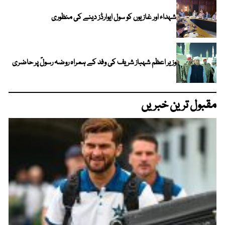
شہداء اور غازیوں کو سول ایوارڈز دینے کی منظوری
وزیر اعظم شہباز شریف کی وفد کے ہمراہ روضہ رسولؐ پر حاضری
مقبول ترین خبریں