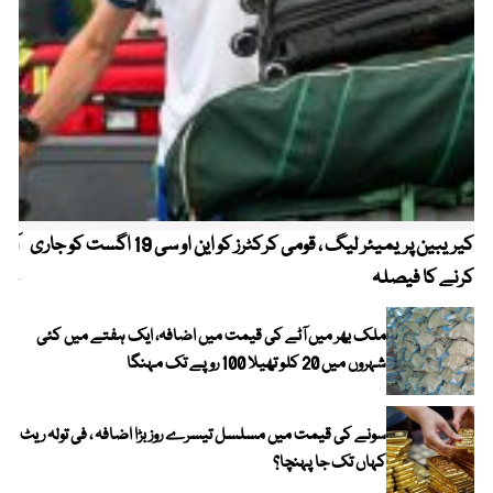
کیریبین پریمیئر لیگ ، قومی کرکٹرز کو این او سی 19 اگست کو جاری
آز
کرنے کا فیصلہ
چھی
ملک بھر میں آٹے کی قیمت میں اضافہ، ایک ہفتے میں کئی
شہروں میں 20 کلو تھیلا 100 روپے تک مہنگا
سونے کی قیمت میں مسلسل تیسرے روز بڑا اضافہ ، فی تولہ ریٹ
کہاں تک جا پہنچا؟