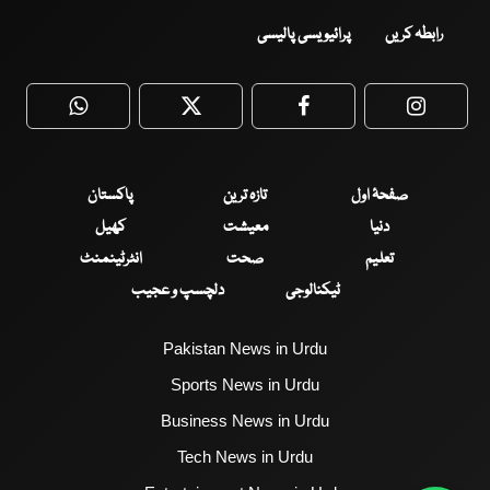
رابطہ کریں
پرائیویسی پالیسی
WhatsApp
Twitter
Facebook
Faceboo
صفحۂ اول
تازہ ترین
پاکستان
دنیا
معیشت
کھیل
تعلیم
صحت
انٹرٹینمنٹ
ٹیکنالوجی
دلچسپ و عجیب
Pakistan News in Urdu
Sports News in Urdu
Business News in Urdu
Tech News in Urdu