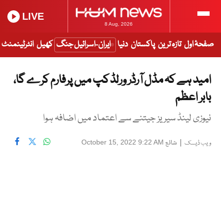
LIVE
8 Aug, 2026
صفحۂ اول
تازہ ترین
پاکستان
دنیا
ایران-اسرائیل جنگ
کھیل
انٹرٹینمنٹ
امید ہے کہ مڈل آرڈر ورلڈ کپ میں پرفارم کرے گا،
بابر اعظم
نیوزی لینڈ سیریز جیتنے سے اعتماد میں اضافہ ہوا
|
شائع
October 15, 2022 9:22 AM
ویب ڈیسک