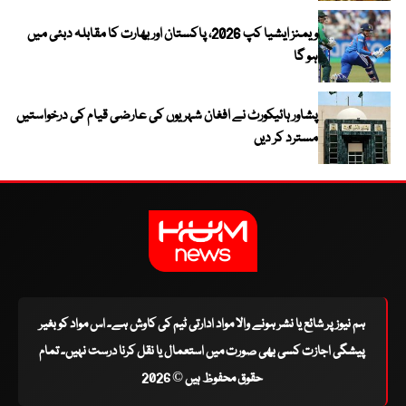
ویمنز ایشیا کپ 2026، پاکستان اور بھارت کا مقابلہ دبئی میں
ہو گا
پشاور ہائیکورٹ نے افغان شہریوں کی عارضی قیام کی درخواستیں
مسترد کر دیں
ہم نیوز پر شائع یا نشر ہونے والا مواد ادارتی ٹیم کی کاوش ہے۔ اس مواد کو بغیر
پیشگی اجازت کسی بھی صورت میں استعمال یا نقل کرنا درست نہیں۔ تمام
حقوق محفوظ ہیں © 2026