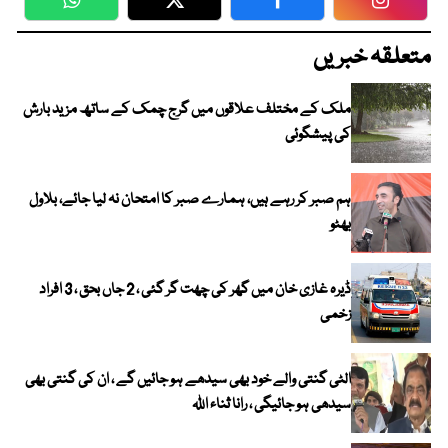
WhatsApp
Twitter
Facebook
Faceboo
متعلقہ خبریں
ملک کے مختلف علاقوں میں گرج چمک کے ساتھ مزید بارش
کی پیشگوئی
ہم صبر کر رہے ہیں، ہمارے صبر کا امتحان نہ لیا جائے، بلاول
بھٹو
ڈیرہ غازی خان میں گھر کی چھت گر گئی ، 2 جاں بحق ، 3 افراد
زخمی
الٹی گنتی والے خود بھی سیدھے ہو جائیں گے ، ان کی گنتی بھی
سیدھی ہو جائیگی ، رانا ثناء اللہ