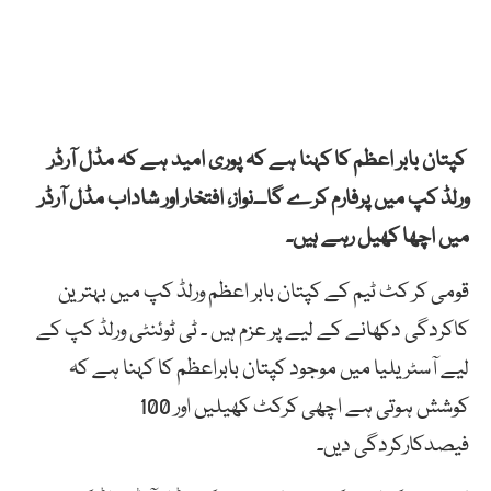
کپتان بابر اعظم کا کہنا ہے کہ پوری امید ہے کہ مڈل آرڈر
ورلڈ کپ میں پرفارم کرے گا۔۔نواز، افتخار اور شاداب مڈل آرڈر
میں اچھا کھیل رہے ہیں۔
قومی کر کٹ ٹیم کے کپتان بابر اعظم ورلڈ کپ میں بہترین
کاکردگی دکھانے کے لیے پر عزم ہیں ۔ ٹی ٹوئنٹی ورلڈ کپ کے
لیے آسٹریلیا میں موجود کپتان بابراعظم کا کہنا ہے کہ
کوشش ہوتی ہے اچھی کرکٹ کھیلیں اور 100
فیصدکارکردگی دیں۔