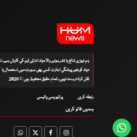
ہم نیوز پر شائع یا نشر ہونے والا مواد ادارتی ٹیم کی کاوش ہے۔ 
مواد کو بغیر پیشگی اجازت کسی بھی صورت میں استعمال یا
نقل کرنا درست نہیں۔ تمام حقوق محفوظ ہیں © 2026
رابطہ کریں
پرائیویسی پالیسی
ہمیں فالو کریں