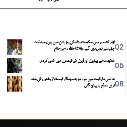
آزاد کشمیر میں حکومت بنانیکی پوزیشن میں ہیں ، مینڈیٹ
3
02
چھیننے نہیں دیں گے ، رانا ثناء اللہ ، امیر مقام
حکومت نے پیٹرول اور ڈیزل کی قیمتوں میں کمی کر دی
6
05
عالمی مارکیٹ میں سونا مزید مہنگا ، قیمت 7 ہفتوں کی بلند
9
08
ترین سطح پر پہنچ گئی