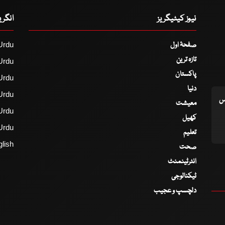
نیوز کیٹیگریز
انگر
صفحۂ اول
Urdu
تازہ ترین
Urdu
پاکستان
Urdu
دنیا
Urdu
اس
معیشت
Urdu
کھیل
Urdu
تعلیم
lish
صحت
انٹرٹینمنٹ
ٹیکنالوجی
دلچسپ و عجیب