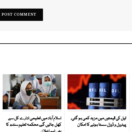
تیل کی قیمتوں میں مزید کمی ہو گئی،
اسلام آباد میں تعلیمی ادارے کل سے
پیٹرول و ڈیزل سستا ہونے کا امکان
کھل جائیں گے، محکمہ تعلیم سندھ کا
بھی اہم اعلان