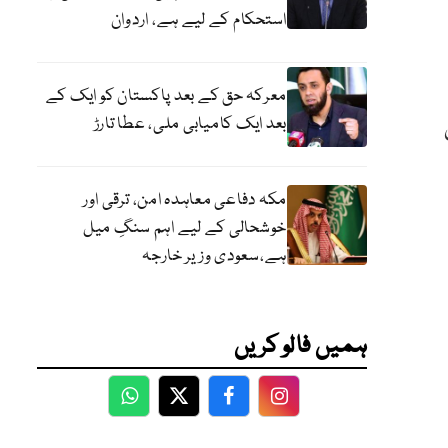
استحکام کے لیے ہے، اردوان
معرکہ حق کے بعد پاکستان کو ایک کے
بعد ایک کامیابی ملی، عطا تارڑ
مکہ دفاعی معاہدہ امن، ترقی اور
خوشحالی کے لیے اہم سنگِ میل
ہے،سعودی وزیر خارجہ
ہمیں فالو کریں
WhatsApp
Twitter
Facebook
Facebook