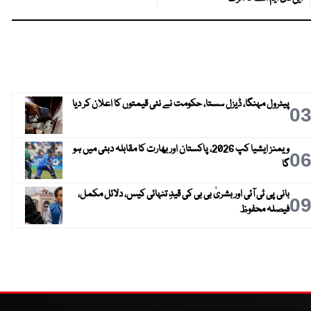
پیٹرول مہنگا، ڈیزل سستا، حکومت نے نئی قیمتوں کا اعلان کر دیا
0
ویمنز ایشیا کپ 2026، پاکستان اور بھارت کا مقابلہ دبئی میں ہو
0
گا
بانی پی ٹی آئی اور بشریٰ بی بی کی قیدِ تنہائی کیس، دلائل مکمل،
0
فیصلہ محفوظ