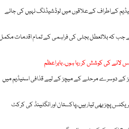
سٹیڈیم کےاطراف کےعلاقوں میں لوڈشیڈنگ نہیں کی جائے
 ہے جب کہ بلاتعطل بجلی کی فراہمی کے تمام اقدمات مکمل
اپس لانے کی کوشش کر رہا ہوں، بابراعظم
بپاکستان اور انگلینڈ کے درمیان ٹی 20 سیریز کے دوسرے مرحلے کے میچز کے لیے قذافی اسٹیڈیم میں
نب پریکٹس پچز بھی تیار ہیں۔پاکستان اور انگلینڈ کی کرکٹ