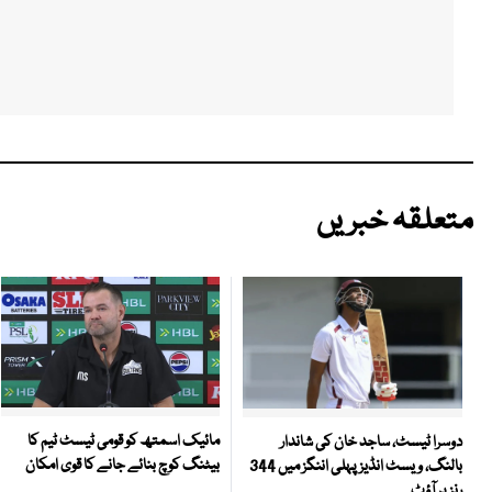
متعلقہ خبریں
مائیک اسمتھ کو قومی ٹیسٹ ٹیم کا
دوسرا ٹیسٹ، ساجد خان کی شاندار
بیٹنگ کوچ بنائے جانے کا قوی امکان
بالنگ، ویسٹ انڈیز پہلی اننگز میں 344
رنز پر آؤٹ