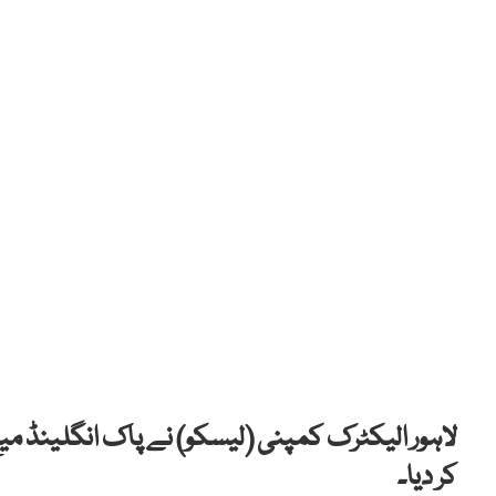
لاہور الیکٹرک کمپنی (لیسکو) نے پاک انگلینڈ می
کر دیا۔