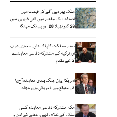
ملک بھر میں آٹے کی قیمت میں
اضافہ، ایک ہفتے میں کئی شہروں میں
20 کلو تھیلا 100 روپے تک مہنگا
صدر مملکت کا پاکستان، سعودی عرب
اور ترکیہ کے مشترکہ دفاعی معاہدے
کا خیرمقدم
امریکا ایران جنگ بندی معاہدہ آج یا
کل متوقع ہے، امریکی وزیر خزانہ
مکہ مشترکہ دفاعی معاہدہ کسی
ملک کے خلاف نہیں، خطے کے امن و