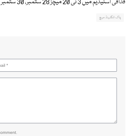
قذافی اسٹیڈیم میں 3 ٹی 20 میچز 28 ستمبر، 30 ستمبر اور 2 اکتوبر کو کھیلے جائیں گے۔
پاک انگلینڈ میچ
 comment.