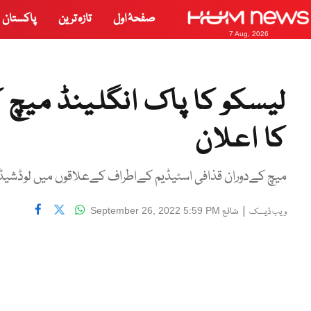
صفحۂ اول
تازہ ترین
پاکستان
7 Aug, 2026
لیسکو کا پاک انگلینڈ میچ 
کا اعلان
میچ کےدوران قذافی اسٹیڈیم کےاطراف کےعلاقوں میں لوڈشیڈ
|
شائع
September 26, 2022 5:59 PM
ویب ڈیسک