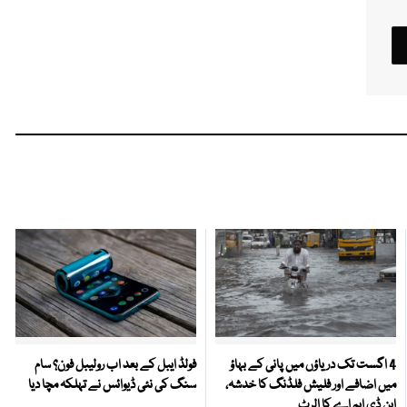
4 اگست تک دریاؤں میں پانی کے بہاؤ
فولڈ ایبل کے بعد اب رولیبل فون؟ سام
میں اضافے اور فلیش فلڈنگ کا خدشہ،
سنگ کی نئی ڈیوائس نے تہلکہ مچا دیا
این ڈی ایم اے کا الرٹ