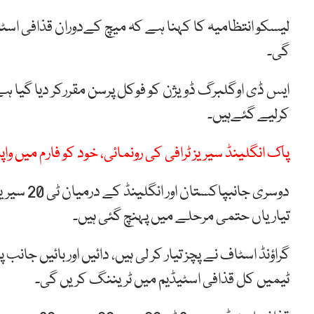
لیسکو انتظامیہ کا کہنا ہے کہ میچ کےدوران قذافی ا
گی۔
ایس ڈی اوگلبرگ ڈویژن کو فوکل پرسن مقررکر دیا گیا
کرلیے گئےہیں۔
پاک انگلینڈ سیریز ٹرافی کی رونمائی، خود کو فارم میں و
دوسری جان
تیاریاں حتمی مرحلے میں پہنچ گئی ہیں۔
گراؤنڈ اسٹاف نے پچز تیار کر لی ہیں، دائیں اور بائیں جا
ٹیمیں کل قذافی اسٹیڈیم میں ٹریننگ کریں گی۔