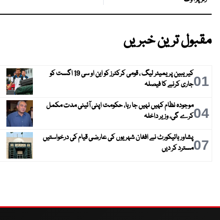
مقبول ترین خبریں
کیریبین پریمیئر لیگ ، قومی کرکٹرز کو این او سی 19 اگست کو
01
جاری کرنے کا فیصلہ
موجودہ نظام کہیں نہیں جا رہا، حکومت اپنی آئینی مدت مکمل
04
کرے گی، وزیر داخلہ
پشاور ہائیکورٹ نے افغان شہریوں کی عارضی قیام کی درخواستیں
07
مسترد کر دیں