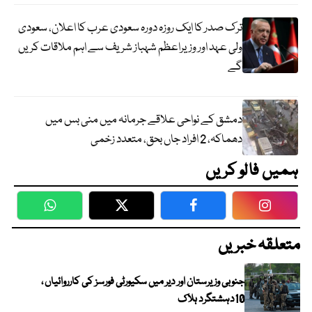
ترک صدر کا ایک روزہ دورہ سعودی عرب کا اعلان، سعودی
ولی عہد اور وزیراعظم شہباز شریف سے اہم ملاقات کریں
گے
دمشق کے نواحی علاقے جرمانہ میں منی بس میں
دھماکہ، 2 افراد جاں بحق، متعدد زخمی
ہمیں فالو کریں
WhatsApp
Twitter
Facebook
Faceboo
متعلقہ خبریں
جنوبی وزیرستان اور دیر میں سکیورٹی فورسز کی کارروائیاں ،
10دہشتگرد ہلاک