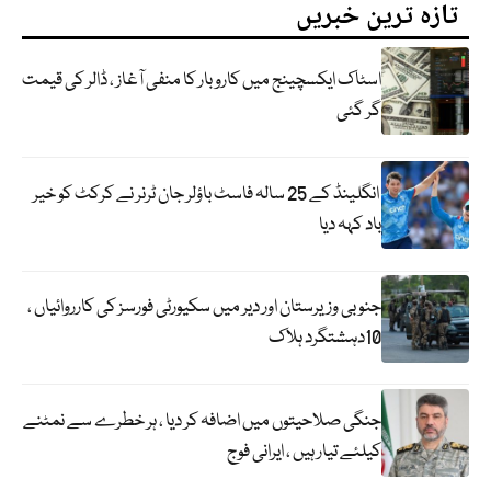
تازہ ترین خبریں
اسٹاک ایکسچینج میں کاروبار کا منفی آغاز ، ڈالر کی قیمت
گر گئی
انگلینڈ کے 25 سالہ فاسٹ باؤلر جان ٹرنر نے کرکٹ کو خیر
باد کہہ دیا
جنوبی وزیرستان اور دیر میں سکیورٹی فورسز کی کارروائیاں ،
10دہشتگرد ہلاک
جنگی صلاحیتوں میں اضافہ کر دیا ، ہر خطرے سے نمٹنے
کیلئے تیار ہیں ، ایرانی فوج