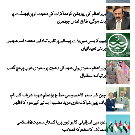
وزیراعظم کی اپوزیشن کو مذاکرات کی دعوت، اوپن ایجنڈے پر
بات ہوگی، طارق فضل چودھری
بیوروکریسی میں بڑے پیمانے پر تقرر و تبادلے، متعدد اہم عہدوں
پر نئی تعیناتیاں
وزیراعظم سعودی ولی عہد کی دعوت پر سعودی عرب پہنچ گئے،
پر تپاک استقبال
چین کے صدر کا خصوصی خط وزیراعظم شہباز شریف کے نام،
پاک چین شراکت داری مزید مضبوط بنانے کے عزم کا اظہار
غزہ میں اسرائیلی کارروائیوں پر پاکستان سمیت 8 اسلامی
ممالک کا مشترکہ اعلامیہ