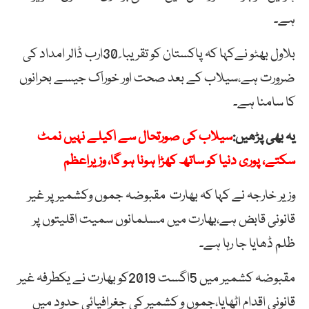
ہے۔
بلاول بھٹو نےکہا کہ پاکستان کو تقریبا ً 30ارب ڈالر امداد کی
ضرورت ہے،سیلاب کے بعد صحت اور خوراک جیسے بحرانوں
کا سامنا ہے۔
یہ بھی پڑھیں:
سیلاب کی صورتحال سے اکیلے نہیں نمٹ
سکتے، پوری دنیا کو ساتھ کھڑا ہونا ہو گا، وزیراعظم
وزیر خارجہ نے کہا کہ بھارت مقبوضہ جموں وکشمیر پر غیر
قانونی قابض ہے،بھارت میں مسلمانوں سمیت اقلیتوں پر
ظلم ڈھایا جا رہا ہے۔
مقبوضہ کشمیر میں 5اگست 2019کو بھارت نے یکطرفہ غیر
قانونی اقدام اٹھایا،جموں و کشمیر کی جغرافیائی حدود میں