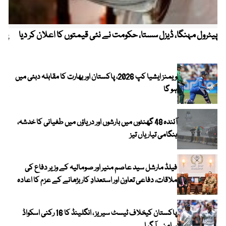
پیٹرول مہنگا، ڈیزل سستا، حکومت نے نئی قیمتوں کا اعلان کر دیا
پنج
ویمنز ایشیا کپ 2026، پاکستان اور بھارت کا مقابلہ دبئی میں
ہو گا
آئندہ 48 گھنٹوں میں بارشوں اور دریاؤں میں طغیانی کا خدشہ،
ہنگامی تیاریاں تیز
فیلڈ مارشل سید عاصم منیر اور صومالیہ کے وزیر دفاع کی
ملاقات، دفاعی تعاون اور استعدادِ کار بڑھانے کے عزم کا اعادہ
پاکستان کیخلاف ٹیسٹ سیریز ، انگلینڈ کا 16 رکنی اسکواڈ