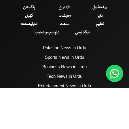
صفحۂ اول
تازہ ترین
پاکستان
دنیا
معیشت
کھیل
تعلیم
صحت
انٹرٹینمنٹ
ٹیکنالوجی
دلچسپ و عجیب
Pakistan News in Urdu
Sports News in Urdu
Business News in Urdu
Tech News in Urdu
Entertainment News in Urdu
Health News in Urdu
Hum News English