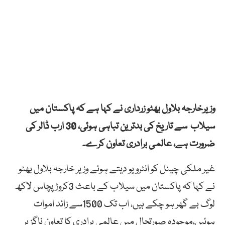
وزیرخارجہ بلاول بھٹو زرداری نے کہا ہے کہ پاکستان میں
سیلاب سے تاریخ کی بدترین تباہی ہوئی، 30 ارب ڈالر کی
ضرورت ہے، عالمی برادری تعاون کرے۔
غیر ملکی چینل کو انٹرویو دیتے ہوئے وزیر خارجہ بلاول بھٹو
نے کہا کہ پاکستان میں سیلاب کے باعث 3کروڑ پچاس لاکھ
لوگ بے گھر ہو چکے ہیں، اب تک 1500سے زائد اموات
ہوئیں،موجودہ صورتحال میں عالمی برادری کا تعاون ناگزیر