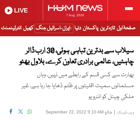
LIVE
7 Aug, 2026
صفحۂ اول
تازہ ترین
پاکستان
دنیا
ایران-اسرائیل جنگ
کھیل
انٹرٹینمنٹ
سیلاب سے بدترین تباہی ہوئی، 30 ارب ڈالر
چاہئیں، عالمی برادری تعاون کرے، بلاول بھٹو
بھارت سے کسی قسم کے رابطے میں نہیں، وہاں
مسلمانوں سمیت اقلیتوں پر ظلم ڈھایا جا رہا ہے، غیر
ملکی چینل کو انٹرویو
|
شائع
September 22, 2022 9:10 AM
ویب ڈیسک