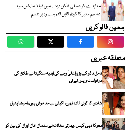
معاہدے کو عملی شکل دینے میں فیلڈ مارشل سید
عاصم منیر کا کردار قابل قدر ہے، وزیراعظم
ہمیں فالو کریں
WhatsApp
Twitter
Facebook
Faceboo
متعلقہ خبریں
تامل ناڈو کے وزیراعلیٰ وجے کی اہلیہ سنگیتا نے طلاق کی
درخواست واپس لے لی
شادی کا کوئی ارادہ نہیں، اکیلی بے حد خوش ہوں، امیشا پٹیل
دھوکا دہی کیس ، بھارتی عدالت نے سلمان خان اور ان کی بہن کو