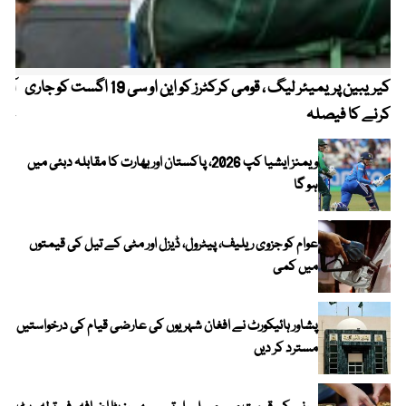
کیریبین پریمیئر لیگ ، قومی کرکٹرز کو این او سی 19 اگست کو جاری
آز
کرنے کا فیصلہ
چھی
ویمنز ایشیا کپ 2026، پاکستان اور بھارت کا مقابلہ دبئی میں
ہو گا
عوام کو جزوی ریلیف، پیٹرول، ڈیزل اور مٹی کے تیل کی قیمتوں
میں کمی
پشاور ہائیکورٹ نے افغان شہریوں کی عارضی قیام کی درخواستیں
مسترد کر دیں