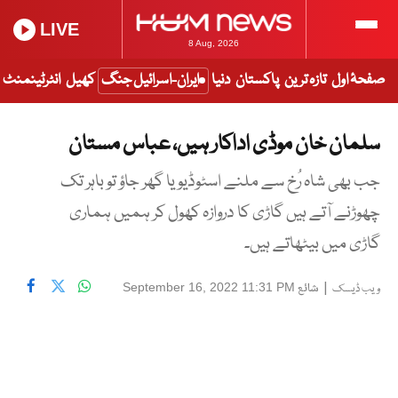
LIVE
8 Aug, 2026
صفحۂ اول
تازہ ترین
پاکستان
دنیا
ایران-اسرائیل جنگ
کھیل
انٹرٹینمنٹ
سلمان خان موڈی اداکار ہیں، عباس مستان
جب بھی شاہ رُخ سے ملنے اسٹوڈیو یا گھر جاؤ تو باہر تک
چھوڑنے آتے ہیں گاڑی کا دروازہ کھول کر ہمیں ہماری
گاڑی میں بیٹھاتے ہیں۔
|
شائع
September 16, 2022 11:31 PM
ویب ڈیسک