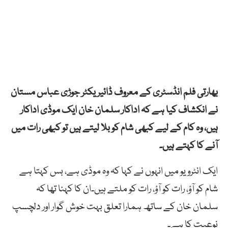
بھارتی فلم انڈسٹری کے معروف ڈائیریکٹر جوڑی عباس مستان
نے انکشاف کیا ہے کہ اداکار سلمان خان ایک موڈی اداکار
ہیں، وہ کام کے لیے کبھی شام کو بلا لیتے ہیں تو کبھی رات میں
آنے کا کہتے ہیں۔
ایک انٹرویو میں انہوں نے کہا کہ وہ موڈی ہے، بس کہتا ہے
شام کو آؤ، رات کو آؤ، رات کو ملتے ہیں۔ان کا کہنا تھا کہ
سلمان خان کے ساتھ ہمارا تعلق بہت خوش گوار اور دلچسپ
نوعیت کا ہے۔