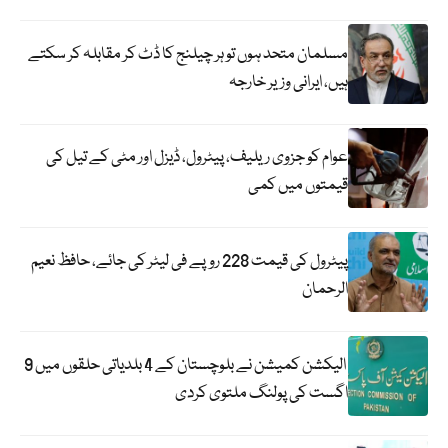
مسلمان متحد ہوں تو ہر چیلنج کا ڈٹ کر مقابلہ کر سکتے
ہیں، ایرانی وزیر خارجہ
عوام کو جزوی ریلیف، پیٹرول، ڈیزل اور مٹی کے تیل کی
قیمتوں میں کمی
پیٹرول کی قیمت 228 روپے فی لیٹر کی جائے، حافظ نعیم
الرحمان
الیکشن کمیشن نے بلوچستان کے 4 بلدیاتی حلقوں میں 9
اگست کی پولنگ ملتوی کردی