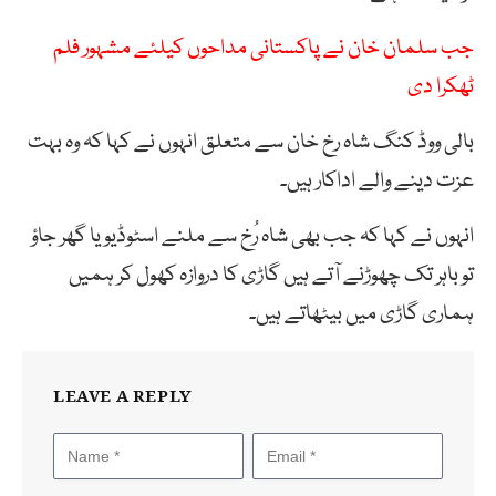
جب سلمان خان نے پاکستانی مداحوں کیلئے مشہور فلم
ٹھکرا دی
بالی ووڈ کنگ شاہ رخ خان سے متعلق انہوں نے کہا کہ وہ بہت
عزت دینے والے اداکار ہیں۔
انہوں نے کہا کہ جب بھی شاہ رُخ سے ملنے اسٹوڈیو یا گھر جاؤ
تو باہر تک چھوڑنے آتے ہیں گاڑی کا دروازہ کھول کر ہمیں
ہماری گاڑی میں بیٹھاتے ہیں۔
LEAVE A REPLY