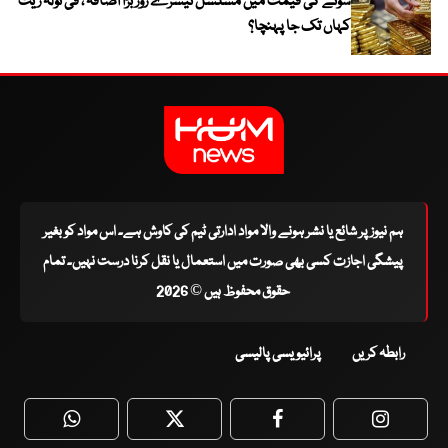
سونے کی قیمت میں مسلسل تیسرے روز بڑا اضافہ ، فی تولہ ریٹ
کہاں تک جا پہنچا؟
ہم نیوز پر شائع یا نشر ہونے والا مواد ادارتی ٹیم کی کاوش ہے۔ اس مواد کو بغیر
پیشگی اجازت کسی بھی صورت میں استعمال یا نقل کرنا درست نہیں۔ تمام
حقوق محفوظ ہیں © 2026
رابطہ کریں
پرائیویسی پالیسی
WhatsApp
Twitter
Facebook
Faceboo