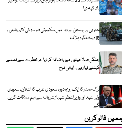
انگلینڈ کے 25 سالہ فاسٹ باؤلر جان ٹرنر نے کرکٹ کو خیر
باد کہہ دیا
جنوبی وزیرستان اور دیر میں سکیورٹی فورسز کی کارروائیاں ،
10دہشتگرد ہلاک
جنگی صلاحیتوں میں اضافہ کر دیا ، ہر خطرے سے نمٹنے
کیلئے تیار ہیں ، ایرانی فوج
ترک صدر کا ایک روزہ دورہ سعودی عرب کا اعلان، سعودی
ولی عہد اور وزیراعظم شہباز شریف سے اہم ملاقات کریں
گے
ہمیں فالو کریں