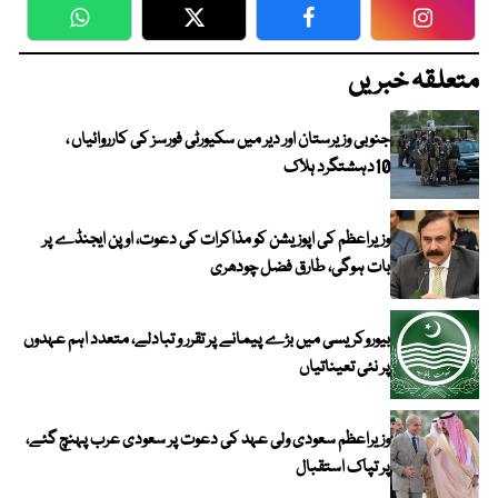
WhatsApp
Twitter
Facebook
Faceboo
متعلقہ خبریں
جنوبی وزیرستان اور دیر میں سکیورٹی فورسز کی کارروائیاں ،
10دہشتگرد ہلاک
وزیراعظم کی اپوزیشن کو مذاکرات کی دعوت، اوپن ایجنڈے پر
بات ہوگی، طارق فضل چودھری
بیوروکریسی میں بڑے پیمانے پر تقرر و تبادلے، متعدد اہم عہدوں
پر نئی تعیناتیاں
وزیراعظم سعودی ولی عہد کی دعوت پر سعودی عرب پہنچ گئے،
پر تپاک استقبال