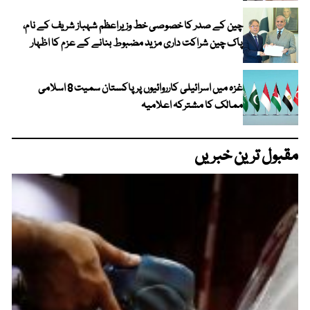
چین کے صدر کا خصوصی خط وزیراعظم شہباز شریف کے نام،
پاک چین شراکت داری مزید مضبوط بنانے کے عزم کا اظہار
غزہ میں اسرائیلی کارروائیوں پر پاکستان سمیت 8 اسلامی
ممالک کا مشترکہ اعلامیہ
مقبول ترین خبریں