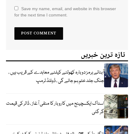
Save my name, email, and website in this browser
for the next time I comment.
تازہ ترین خبریں
آبنائے ہرمز دوبارہ کھولنے کیلئے معاہدے کے قریب ہیں ،
جنگ جلد ختم ہو جائے گی ، ڈونلڈ ٹرمپ
اسٹاک ایکسچینج میں کاروبار کا منفی آغاز ، ڈالر کی قیمت
گر گئی