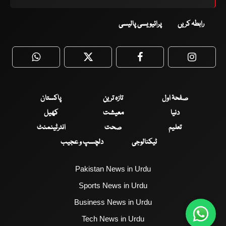
رابطہ کریں
پرائیویسی پالیسی
WhatsApp
Twitter
Facebook
Faceboo
صفحۂ اول
تازہ ترین
پاکستان
دنیا
معیشت
کھیل
تعلیم
صحت
انٹرٹینمنٹ
ٹیکنالوجی
دلچسپ و عجیب
Pakistan News in Urdu
Sports News in Urdu
Business News in Urdu
Tech News in Urdu