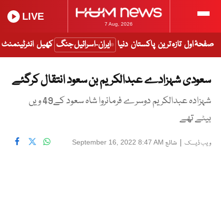
LIVE
7 Aug, 2026
صفحۂ اول
تازہ ترین
پاکستان
دنیا
ایران-اسرائیل جنگ
کھیل
انٹرٹینمنٹ
سعودی شہزادے عبدالکریم بن سعود انتقال کرگئے
شہزادہ عبدالکریم دوسرے فرمانروا شاہ سعود کے49 ویں
بیٹے تھے
|
شائع
September 16, 2022 8:47 AM
ویب ڈیسک