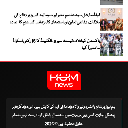
فیلڈ مارشل سید عاصم منیر اور صومالیہ کے وزیر دفاع کی
ملاقات، دفاعی تعاون اور استعدادِ کار بڑھانے کے عزم کا اعادہ
پاکستان کیخلاف ٹیسٹ سیریز ، انگلینڈ کا 16 رکنی اسکواڈ
سامنے آ گیا
ہم نیوز پر شائع یا نشر ہونے والا مواد ادارتی ٹیم کی کاوش ہے۔ اس مواد کو بغیر
پیشگی اجازت کسی بھی صورت میں استعمال یا نقل کرنا درست نہیں۔ تمام
حقوق محفوظ ہیں © 2026