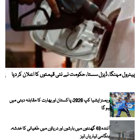
پیٹرول مہنگا، ڈیزل سستا، حکومت نے نئی قیمتوں کا اعلان کر دیا
پنج
ویمنز ایشیا کپ 2026، پاکستان اور بھارت کا مقابلہ دبئی میں
ہو گا
آئندہ 48 گھنٹوں میں بارشوں اور دریاؤں میں طغیانی کا خدشہ،
ہنگامی تیاریاں تیز